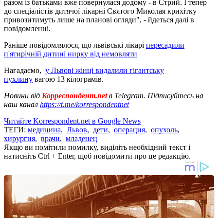
разом із батьками вже повернулася додому - в Стрий. І тепер
до спеціалістів дитячої лікарні Святого Миколая крихітку
привозитимуть лише на планові огляди", - йдеться далі в
повідомленні.
Раніше повідомлялося, що львівські лікарі
пересадили
п'ятирічній дитині нирку від немовляти
Нагадаємо,
у Львові жінці видалили гігантську
пухлину
вагою 13 кілограмів.
Новини від
Корреспондент.net
в Telegram. Підписуйтесь на
наш канал
https://t.me/korrespondentnet
Читайте Korrespondent.net в Google News
ТЕГИ:
медицина
,
Львов
,
дети
,
операция
,
опухоль
,
хирургия
,
врачи
,
младенец
Якщо ви помітили помилку, виділіть необхідний текст і
натисніть Ctrl + Enter, щоб повідомити про це редакцію.