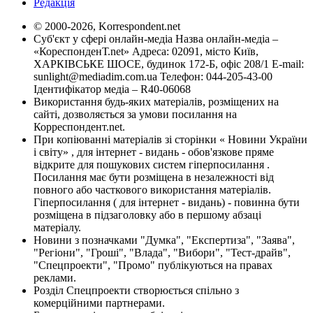
Редакція
© 2000-2026, Korrespondent.net
Суб'єкт у сфері онлайн-медіа Назва онлайн-медіа –
«КореспонденТ.net» Адреса: 02091, місто Київ,
ХАРКІВСЬКЕ ШОСЕ, будинок 172-Б, офіс 208/1 E-mail:
sunlight@mediadim.com.ua
Телефон: 044-205-43-00
Ідентифікатор медіа – R40-06068
Використання будь-яких матеріалів, розміщених на
сайті, дозволяється за умови посилання на
Корреспондент.net.
При копіюванні матеріалів зі сторінки « Новини України
і світу» , для інтернет - видань - обов'язкове пряме
відкрите для пошукових систем гіперпосилання .
Посилання має бути розміщена в незалежності від
повного або часткового використання матеріалів.
Гіперпосилання ( для інтернет - видань) - повинна бути
розміщена в підзаголовку або в першому абзаці
матеріалу.
Новини з позначками "Думка", "Експертиза", "Заява",
"Регіони", "Гроші", "Влада", "Вибори", "Тест-драйв",
"Спецпроекти", "Промо" публікуються на правах
реклами.
Розділ Спецпроекти створюється спільно з
комерційними партнерами.