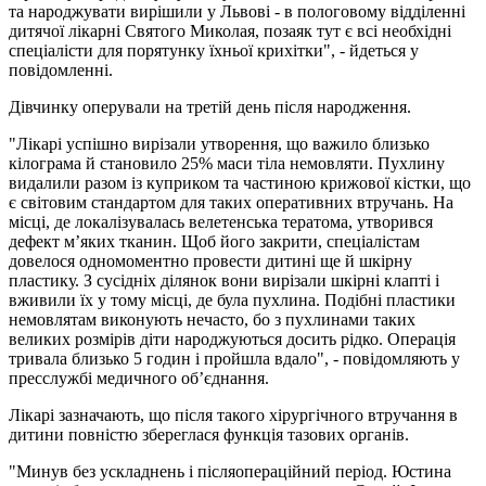
та народжувати вирішили у Львові - в пологовому відділенні
дитячої лікарні Святого Миколая, позаяк тут є всі необхідні
спеціалісти для порятунку їхньої крихітки", - йдеться у
повідомленні.
Дівчинку оперували на третій день після народження.
"Лікарі успішно вирізали утворення, що важило близько
кілограма й становило 25% маси тіла немовляти. Пухлину
видалили разом із куприком та частиною крижової кістки, що
є світовим стандартом для таких оперативних втручань. На
місці, де локалізувалась велетенська тератома, утворився
дефект м’яких тканин. Щоб його закрити, спеціалістам
довелося одномоментно провести дитині ще й шкірну
пластику. З сусідніх ділянок вони вирізали шкірні клапті і
вживили їх у тому місці, де була пухлина. Подібні пластики
немовлятам виконують нечасто, бо з пухлинами таких
великих розмірів діти народжуються досить рідко. Операція
тривала близько 5 годин і пройшла вдало", - повідомляють у
пресслужбі медичного об’єднання.
Лікарі зазначають, що після такого хірургічного втручання в
дитини повністю збереглася функція тазових органів.
"Минув без ускладнень і післяопераційний період. Юстина