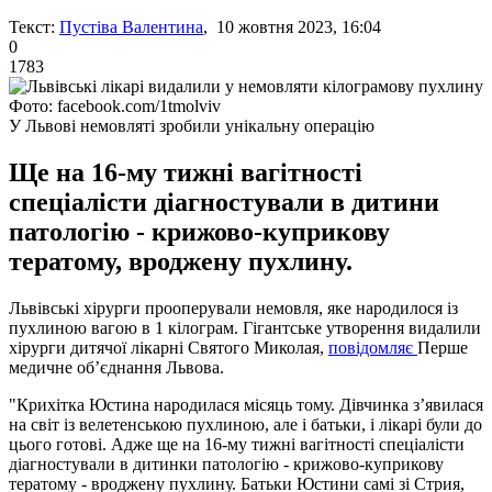
Текст:
Пустіва Валентина
, 10 жовтня 2023, 16:04
0
1783
Фото: facebook.com/1tmolviv
У Львові немовляті зробили унікальну операцію
Ще на 16-му тижні вагітності
спеціалісти діагностували в дитини
патологію - крижово-куприкову
тератому, вроджену пухлину.
Львівські хірурги прооперували немовля, яке народилося із
пухлиною вагою в 1 кілограм. Гігантське утворення видалили
хірурги дитячої лікарні Святого Миколая,
повідомляє
Перше
медичне об’єднання Львова.
"Крихітка Юстина народилася місяць тому. Дівчинка з’явилася
на світ із велетенською пухлиною, але і батьки, і лікарі були до
цього готові. Адже ще на 16-му тижні вагітності спеціалісти
діагностували в дитинки патологію - крижово-куприкову
тератому - вроджену пухлину. Батьки Юстини самі зі Стрия,