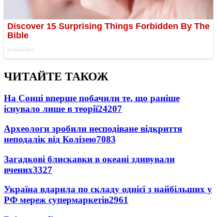
ЧИТАЙТЕ ТАКОЖ
На Сонці вперше побачили те, що раніше
існувало лише в теорії
24207
Археологи зробили несподіване відкриття
неподалік від Колізею
7083
Загадкові блискавки в океані здивували
вчених
3327
Україна вдарила по складу однієї з найбільших у
РФ мереж супермаркетів
2961