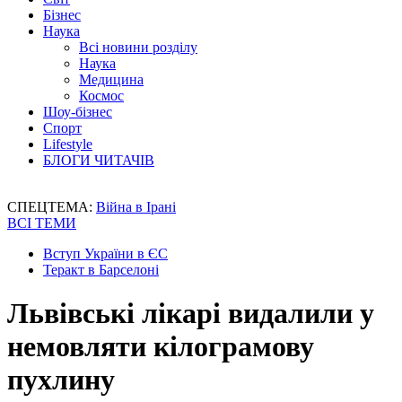
Бізнес
Наука
Всі новини розділу
Наука
Медицина
Космос
Шоу-бізнес
Спорт
Lifestyle
БЛОГИ ЧИТАЧІВ
СПЕЦТЕМА:
Війна в Ірані
ВСІ ТЕМИ
Вступ України в ЄС
Теракт в Барселоні
Львівські лікарі видалили у
немовляти кілограмову
пухлину