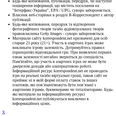
Будь яке копіювання, публікація, передрук, чи наступне
поширення інформації, що містить посилання на
"Інтерфакс-Україна", EPA / UPG, суворо забороняється.
Власник веб-сторінки в розділі Я-Корреспондент є автор
публікації.
Будь-яке копіювання, передрук та відтворення
фотографічних творів та/або аудіовізуальних творів
правовласника Getty Images - суворо забороняється.
Матеріали сайту korrespondent.net призначені для осіб
старше 21 року (21+). Участь в азартних іграх може
викликати ігрову залежність. Дотримуйтесь правил
(принципів) відповідальної гри. При виявленні перших
ознак залежності негайно зверніться до спеціаліста.
Пам'ятайте, що участь в азартних іграх не може бути
джерелом доходів або альтернативою роботі.
Інформаційний ресурс korrespondent.net не проводить
ігри на реальні та/або віртуальні гроші, також сайт не
приймає ні в якій формі оплату ставок та інших
платежів, які пов’язані/можуть бути пов’язані з
азартними іграми, букмекерами чи тоталізаторами. Будь-
які матеріали на інформаційному ресурсі
korrespondent.net публікуються виключно в
інформаційних цілях.
X