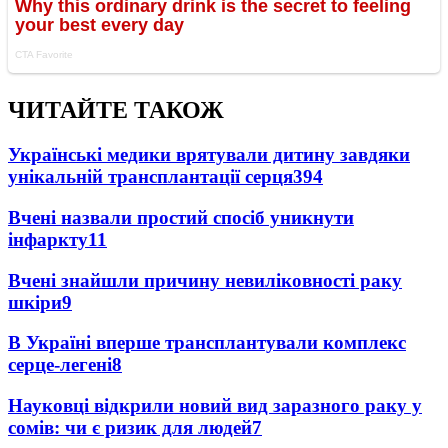
ЧИТАЙТЕ ТАКОЖ
Українські медики врятували дитину завдяки
унікальній трансплантації серця
394
Вчені назвали простий спосіб уникнути
інфаркту
11
Вчені знайшли причину невиліковності раку
шкіри
9
В Україні вперше трансплантували комплекс
серце-легені
8
Науковці відкрили новий вид заразного раку у
сомів: чи є ризик для людей
7