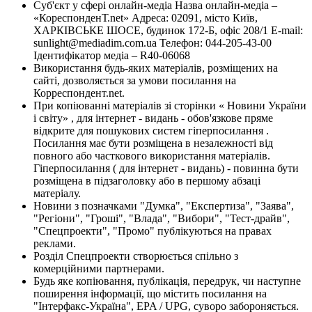
Суб'єкт у сфері онлайн-медіа Назва онлайн-медіа –
«КореспонденТ.net» Адреса: 02091, місто Київ,
ХАРКІВСЬКЕ ШОСЕ, будинок 172-Б, офіс 208/1 E-mail:
sunlight@mediadim.com.ua
Телефон: 044-205-43-00
Ідентифікатор медіа – R40-06068
Використання будь-яких матеріалів, розміщених на
сайті, дозволяється за умови посилання на
Корреспондент.net.
При копіюванні матеріалів зі сторінки « Новини України
і світу» , для інтернет - видань - обов'язкове пряме
відкрите для пошукових систем гіперпосилання .
Посилання має бути розміщена в незалежності від
повного або часткового використання матеріалів.
Гіперпосилання ( для інтернет - видань) - повинна бути
розміщена в підзаголовку або в першому абзаці
матеріалу.
Новини з позначками "Думка", "Експертиза", "Заява",
"Регіони", "Гроші", "Влада", "Вибори", "Тест-драйв",
"Спецпроекти", "Промо" публікуються на правах
реклами.
Розділ Спецпроекти створюється спільно з
комерційними партнерами.
Будь яке копіювання, публікація, передрук, чи наступне
поширення інформації, що містить посилання на
"Інтерфакс-Україна", EPA / UPG, суворо забороняється.