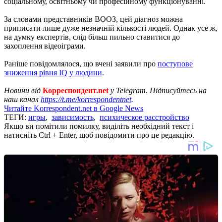
соціальному, освітньому чи професійному функціонуванні.
За словами представників ВООЗ, цей діагноз можна
приписати лише дуже незначній кількості людей. Однак усе ж,
на думку експертів, слід більш пильно ставитися до
захоплення відеоіграми.
Раніше повідомлялося, що вчені заявили про
поступове
зниження рівня IQ у людини
.
Новини від
Корреспондент.net
у Telegram. Підписуйтесь на
наш канал
https://t.me/korrespondentnet
.
Читайте Korrespondent.net в Google News
ТЕГИ:
игры
,
зависимость
,
психическое расстройство
Якщо ви помітили помилку, виділіть необхідний текст і
натисніть Ctrl + Enter, щоб повідомити про це редакцію.