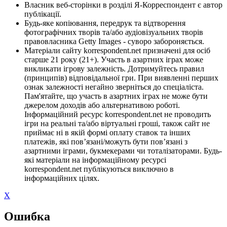
Власник веб-сторінки в розділі Я-Корреспондент є автор
публікації.
Будь-яке копіювання, передрук та відтворення
фотографічних творів та/або аудіовізуальних творів
правовласника Getty Images - суворо забороняється.
Матеріали сайту korrespondent.net призначені для осіб
старше 21 року (21+). Участь в азартних іграх може
викликати ігрову залежність. Дотримуйтесь правил
(принципів) відповідальної гри. При виявленні перших
ознак залежності негайно зверніться до спеціаліста.
Пам'ятайте, що участь в азартних іграх не може бути
джерелом доходів або альтернативою роботі.
Інформаційний ресурс korrespondent.net не проводить
ігри на реальні та/або віртуальні гроші, також сайт не
приймає ні в якій формі оплату ставок та інших
платежів, які пов’язані/можуть бути пов’язані з
азартними іграми, букмекерами чи тоталізаторами. Будь-
які матеріали на інформаційному ресурсі
korrespondent.net публікуються виключно в
інформаційних цілях.
X
Ошибка