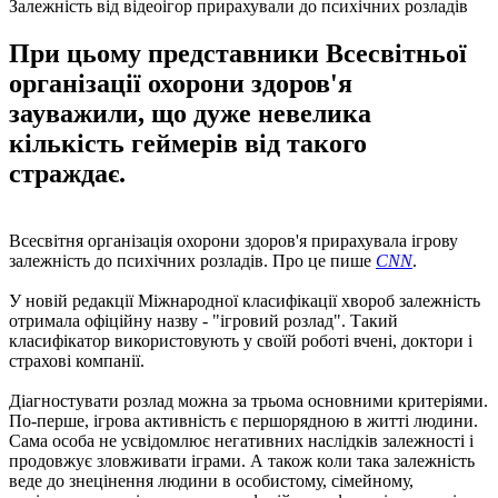
Залежність від відеоігор прирахували до психічних розладів
При цьому представники Всесвітньої
організації охорони здоров'я
зауважили, що дуже невелика
кількість геймерів від такого
страждає.
Всесвітня організація охорони здоров'я прирахувала ігрову
залежність до психічних розладів. Про це пише
CNN
.
У новій редакції Міжнародної класифікації хвороб залежність
отримала офіційну назву - "ігровий розлад". Такий
класифікатор використовують у своїй роботі вчені, доктори і
страхові компанії.
Діагностувати розлад можна за трьома основними критеріями.
По-перше, ігрова активність є першорядною в житті людини.
Сама особа не усвідомлює негативних наслідків залежності і
продовжує зловживати іграми. А також коли така залежність
веде до знецінення людини в особистому, сімейному,