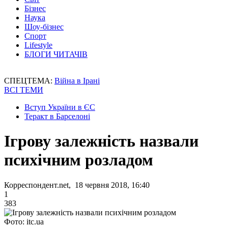
Бізнес
Наука
Шоу-бізнес
Спорт
Lifestyle
БЛОГИ ЧИТАЧІВ
СПЕЦТЕМА:
Війна в Ірані
ВСІ ТЕМИ
Вступ України в ЄС
Теракт в Барселоні
Ігрову залежність назвали
психічним розладом
Корреспондент.net, 18 червня 2018, 16:40
1
383
Фото: itc.ua