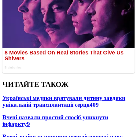
ЧИТАЙТЕ ТАКОЖ
Українські медики врятували дитину завдяки
унікальній трансплантації серця
409
Вчені назвали простий спосіб уникнути
інфаркту
9
Вчені знайшли причину невиліковності раку