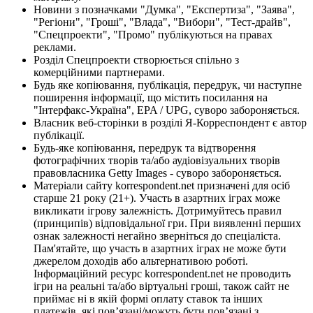
Новини з позначками "Думка", "Експертиза", "Заява",
"Регіони", "Гроші", "Влада", "Вибори", "Тест-драйв",
"Спецпроекти", "Промо" публікуються на правах
реклами.
Розділ Спецпроекти створюється спільно з
комерційними партнерами.
Будь яке копіювання, публікація, передрук, чи наступне
поширення інформації, що містить посилання на
"Інтерфакс-Україна", EPA / UPG, суворо забороняється.
Власник веб-сторінки в розділі Я-Корреспондент є автор
публікації.
Будь-яке копіювання, передрук та відтворення
фотографічних творів та/або аудіовізуальних творів
правовласника Getty Images - суворо забороняється.
Матеріали сайту korrespondent.net призначені для осіб
старше 21 року (21+). Участь в азартних іграх може
викликати ігрову залежність. Дотримуйтесь правил
(принципів) відповідальної гри. При виявленні перших
ознак залежності негайно зверніться до спеціаліста.
Пам'ятайте, що участь в азартних іграх не може бути
джерелом доходів або альтернативою роботі.
Інформаційний ресурс korrespondent.net не проводить
ігри на реальні та/або віртуальні гроші, також сайт не
приймає ні в якій формі оплату ставок та інших
платежів, які пов’язані/можуть бути пов’язані з