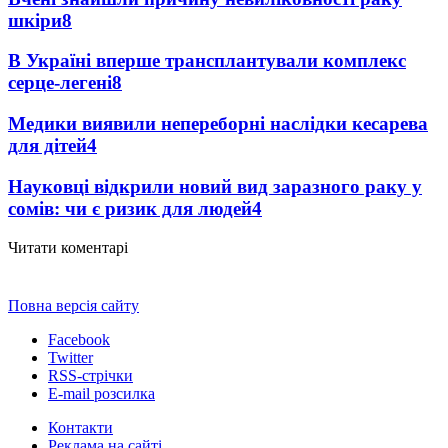
шкіри
8
В Україні вперше трансплантували комплекс
серце-легені
8
Медики виявили непереборні наслідки кесарева
для дітей
4
Науковці відкрили новий вид заразного раку у
сомів: чи є ризик для людей
4
Читати коментарі
Повна версія сайту
Facebook
Twitter
RSS-стрічки
E-mail розсилка
Контакти
Реклама на сайті