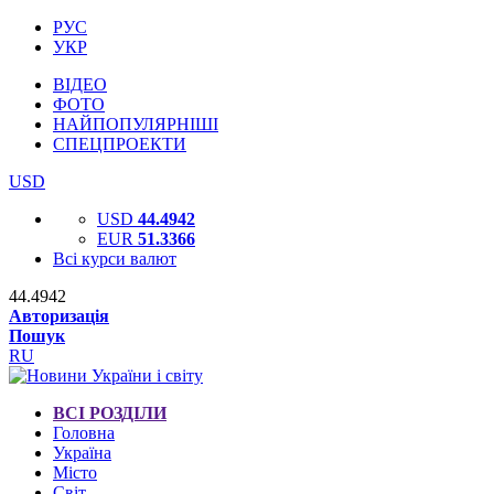
РУС
УКР
ВІДЕО
ФОТО
НАЙПОПУЛЯРНІШІ
СПЕЦПРОЕКТИ
USD
USD
44.4942
EUR
51.3366
Всі курси валют
44.4942
Авторизація
Пошук
RU
ВСІ РОЗДІЛИ
Головна
Україна
Місто
Світ