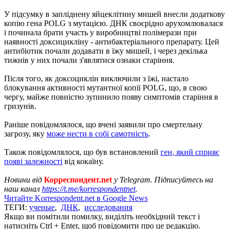
У підсумку в запліднену яйцеклітину мишей внесли додаткову
копію гена POLG з мутацією. ДНК своєрідно арухомлювалася
і починала брати участь у виробництві полімерази при
наявності доксицикліну - антибактеріального препарату. Цей
антибіотик почали додавати в їжу мишей, і через декілька
тижнів у них почали з'являтися ознаки старіння.
Після того, як доксоциклін виключили з їжі, настало
блокування активності мутантної копії POLG, що, в свою
чергу, майже повністю зупинило появу симптомів старіння в
гризунів.
Раніше повідомлялося, що вчені заявили про смертельну
загрозу, яку
може нести в собі самотність
.
Також повідомлялося, що був встановлений
ген, який сприяє
появі залежності
від кокаїну.
Новини від
Корреспондент.net
у Telegram. Підписуйтесь на
наш канал
https://t.me/korrespondentnet
.
Читайте Korrespondent.net в Google News
ТЕГИ:
ученые
,
ДНК
,
исследования
Якщо ви помітили помилку, виділіть необхідний текст і
натисніть Ctrl + Enter, щоб повідомити про це редакцію.