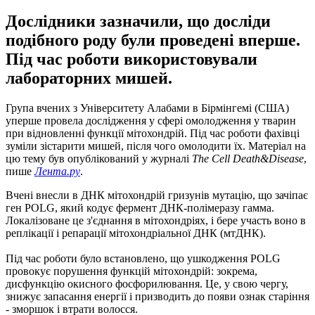
Дослідники зазначили, що досліди
подібного роду були проведені вперше.
Під час роботи використовували
лабораторних мишей.
Група вчених з Університету Алабами в Бірмінгемі (США)
уперше провела дослідження у сфері омолодження у тварин
при відновленні функції мітохондрій. Під час роботи фахівці
зуміли зістарити мишей, після чого омолодити їх. Матеріал на
цю тему був опублікований у журналі
The Cell Death&Disease
,
пише
Лента.ру
.
Вчені внесли в ДНК мітохондрій гризунів мутацію, що зачіпає
ген POLG, який кодує фермент ДНК-полімеразу гамма.
Локалізоване це з'єднання в мітохондріях, і бере участь воно в
реплікації і репарації мітохондріальної ДНК (мтДНК).
Під час роботи було встановлено, що ушкодження POLG
провокує порушення функцій мітохондрій: зокрема,
дисфункцію окисного фосфорилювання. Це, у свою чергу,
знижує запасання енергії і призводить до появи ознак старіння
- зморшок і втрати волосся.