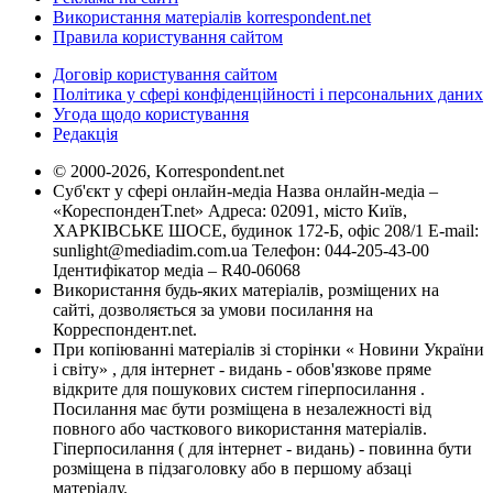
Використання матеріалів korrespondent.net
Правила користування сайтом
Договір користування сайтом
Політика у сфері конфіденційності і персональних даних
Угода щодо користування
Редакція
© 2000-2026, Korrespondent.net
Суб'єкт у сфері онлайн-медіа Назва онлайн-медіа –
«КореспонденТ.net» Адреса: 02091, місто Київ,
ХАРКІВСЬКЕ ШОСЕ, будинок 172-Б, офіс 208/1 E-mail:
sunlight@mediadim.com.ua
Телефон: 044-205-43-00
Ідентифікатор медіа – R40-06068
Використання будь-яких матеріалів, розміщених на
сайті, дозволяється за умови посилання на
Корреспондент.net.
При копіюванні матеріалів зі сторінки « Новини України
і світу» , для інтернет - видань - обов'язкове пряме
відкрите для пошукових систем гіперпосилання .
Посилання має бути розміщена в незалежності від
повного або часткового використання матеріалів.
Гіперпосилання ( для інтернет - видань) - повинна бути
розміщена в підзаголовку або в першому абзаці
матеріалу.