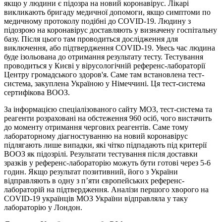
якщо у людини є підозра на новий коронавірус. Лікарі
викликають бригаду медичної допомоги, якщо симптоми по
медичному протоколу подібні до COVID-19. Людину з
підозрою на коронавірус доставляють у визначену госпітальну
базу. Після цього там проводиться дослідження для
виключення, або підтвердження COVID-19. Увесь час людина
буде ізольована до отримання результату тесту. Тестування
проводиться у Києві у вірусологічній референс-лабораторії
Центру громадського здоров'я. Саме там встановлена тест-
система, закуплена Україною у Німеччині. Ця тест-система
сертифікова ВООЗ.
За інформацією спеціалізованого сайту МОЗ, тест-система та
реагенти розраховані на обстеження 960 осіб, чого вистачить
до моменту отримання чергових реагентів. Саме тому
лабораторному діагностуванню на новий коронавірус
підлягають лише випадки, які чітко підпадають під критерії
ВООЗ як підозрілі. Результати тестування після доставки
зразків у референс-лабораторію можуть бути готові через 5-6
годин. Якщо результат позитивний, його з України
відправляють в одну з п’яти європейських референс-
лабораторій на підтвердження. Аналізи першого хворого на
COVID-19 українців МОЗ України відправляла у таку
лабораторію у Лондон.