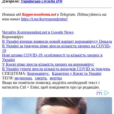
Джерело:
Українська служба DW
Новини від
Корреспондент.net
в Telegram. Підписуйтесь на
наш канал
https://t.me/korrespondentnet
Читайте Korrespondent.net в Google News
Коронавірус
В Україні вперше виявили новий варіант коронавірусу Цикада
В Україні за тиждень різко зросла кількість хворих на COVID-
19
Нові штами COVID-19: особливості та кількість хворих в
Україні
У Києві різко зросла кількість хворих на коронавірус
В Україні утричі зросла кількість випадків COVID за тиждень
СПЕЦТЕМА:
Коронавірус
,
Карантин у Києві та Україні
ТЕГИ:
медицина
,
смерть
,
жертва
Якщо ви помітили помилку, виділіть необхідний текст і
натисніть Ctrl + Enter, щоб повідомити про це редакцію.