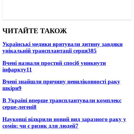
ЧИТАЙТЕ ТАКОЖ
Українські медики врятували дитину завдяки
унікальній трансплантації серця
385
Вчені назвали простий спосіб уникнути
інфаркту
11
Вчені знайшли причину невиліковності раку
шкіри
9
В Україні вперше трансплантували комплекс
серце-легені
8
Науковці відкрили новий вид заразного раку у
сомів: чи є ризик для людей
7