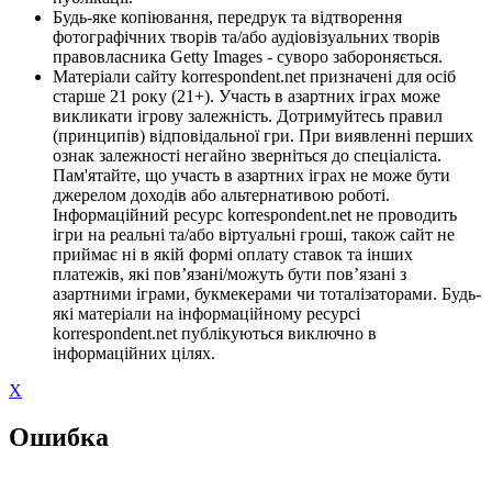
Будь-яке копіювання, передрук та відтворення
фотографічних творів та/або аудіовізуальних творів
правовласника Getty Images - суворо забороняється.
Матеріали сайту korrespondent.net призначені для осіб
старше 21 року (21+). Участь в азартних іграх може
викликати ігрову залежність. Дотримуйтесь правил
(принципів) відповідальної гри. При виявленні перших
ознак залежності негайно зверніться до спеціаліста.
Пам'ятайте, що участь в азартних іграх не може бути
джерелом доходів або альтернативою роботі.
Інформаційний ресурс korrespondent.net не проводить
ігри на реальні та/або віртуальні гроші, також сайт не
приймає ні в якій формі оплату ставок та інших
платежів, які пов’язані/можуть бути пов’язані з
азартними іграми, букмекерами чи тоталізаторами. Будь-
які матеріали на інформаційному ресурсі
korrespondent.net публікуються виключно в
інформаційних цілях.
X
Ошибка