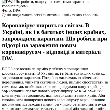
Фото: DPA
Деякі люди мають легкі симптоми, інші - тяжко хворіють
Коронавірус шириться світом. В
Україні, як і в багатьох інших країнах,
запровадили карантин. Що робити при
підозрі на зараження новим
коронавірусом - відповіді в матеріалі
DW.
ВООЗ оголосила пандемію у зв'язку з поширенням
коронавірусу в світі. В Україні, як і в багатьох інших країнах,
запровадили карантин. Потрібно максимально обмежити
пересування, уникати скупчень людей, пильно спостерігати за
симптомами, особливо, якщо ви відвідували одну з країн, де
зафіксований спалах нового коронавірусу SARS-CoV-19 чи
контактували з людиною, яка повернулася з таких країн. Аби
сповільнити поширення нового коронавірусу вкрай важливо
дотримуватись заходів гігієни: регулярно ретельно мити руки
милом; дотримуватись етикету при кашлі або чиханні - тобто