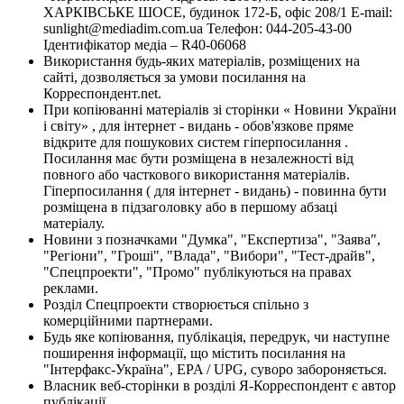
ХАРКІВСЬКЕ ШОСЕ, будинок 172-Б, офіс 208/1 E-mail:
sunlight@mediadim.com.ua
Телефон: 044-205-43-00
Ідентифікатор медіа – R40-06068
Використання будь-яких матеріалів, розміщених на
сайті, дозволяється за умови посилання на
Корреспондент.net.
При копіюванні матеріалів зі сторінки « Новини України
і світу» , для інтернет - видань - обов'язкове пряме
відкрите для пошукових систем гіперпосилання .
Посилання має бути розміщена в незалежності від
повного або часткового використання матеріалів.
Гіперпосилання ( для інтернет - видань) - повинна бути
розміщена в підзаголовку або в першому абзаці
матеріалу.
Новини з позначками "Думка", "Експертиза", "Заява",
"Регіони", "Гроші", "Влада", "Вибори", "Тест-драйв",
"Спецпроекти", "Промо" публікуються на правах
реклами.
Розділ Спецпроекти створюється спільно з
комерційними партнерами.
Будь яке копіювання, публікація, передрук, чи наступне
поширення інформації, що містить посилання на
"Інтерфакс-Україна", EPA / UPG, суворо забороняється.
Власник веб-сторінки в розділі Я-Корреспондент є автор
публікації.