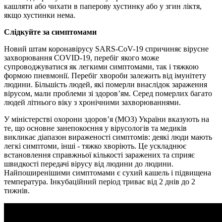
кашляти або чихати в паперову хустинку або у згин ліктя,
якщо хустинки нема.
Слідкуйте за симптомами
Новий штам коронавірусу SARS-CoV-19 спричиняє вірусне
захворювання COVID-19, перебіг якого може
супроводжуватися як легкими симптомами, так і тяжкою
формою пневмонії. Перебіг хвороби залежить від імунітету
людини. Більшість людей, які померли внаслідок зараження
вірусом, мали проблеми зі здоров’ям. Серед померлих багато
людей літнього віку з хронічними захворюваннями.
У міністерстві охорони здоров’я (МОЗ) України вказують на
те, що основне занепокоєння у вірусологів та медиків
викликає діапазон вираженості симптомів: деякі люди мають
легкі симптоми, інші - тяжко хворіють. Це ускладнює
встановлення справжньої кількості заражених та сприяє
швидкості передачі вірусу від людини до людини.
Найпоширенішими симптомами є сухий кашель і підвищена
температура. Інкубаційний період триває від 2 днів до 2
тижнів.