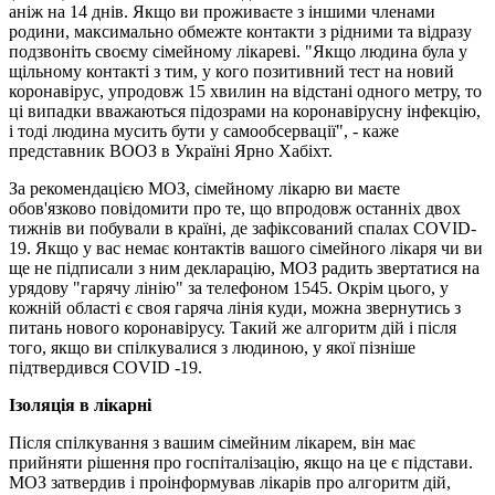
аніж на 14 днів. Якщо ви проживаєте з іншими членами
родини, максимально обмежте контакти з рідними та відразу
подзвоніть своєму сімейному лікареві. "Якщо людина була у
щільному контакті з тим, у кого позитивний тест на новий
коронавірус, упродовж 15 хвилин на відстані одного метру, то
ці випадки вважаються підозрами на коронавірусну інфекцію,
і тоді людина мусить бути у самообсервації", - каже
представник ВООЗ в Україні Ярно Хабіхт.
За рекомендацією МОЗ, сімейному лікарю ви маєте
обов'язково повідомити про те, що впродовж останніх двох
тижнів ви побували в країні, де зафіксований спалах COVID-
19. Якщо у вас немає контактів вашого сімейного лікаря чи ви
ще не підписали з ним декларацію, МОЗ радить звертатися на
урядову "гарячу лінію" за телефоном 1545. Окрім цього, у
кожній області є своя гаряча лінія куди, можна звернутись з
питань нового коронавірусу. Такий же алгоритм дій і після
того, якщо ви спілкувалися з людиною, у якої пізніше
підтвердився COVID -19.
Ізоляція в лікарні
Після спілкування з вашим сімейним лікарем, він має
прийняти рішення про госпіталізацію, якщо на це є підстави.
МОЗ затвердив і проінформував лікарів про алгоритм дій,