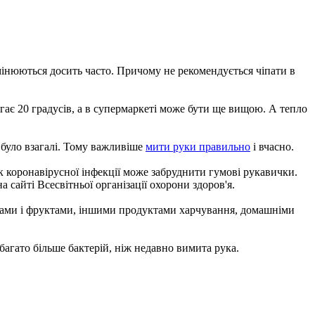
мінюються досить часто. Причому не рекомендується чіпати в
ягає 20 градусів, а в супермаркеті може бути ще вищою. А тепло
е було взагалі. Тому важливіше
мити руки правильно
і вчасно.
 коронавірусної інфекції може забруднити гумові рукавички.
а сайті Всесвітньої організації охорони здоров'я.
овочами і фруктами, іншими продуктами харчування, домашніми
багато більше бактерій, ніж недавно вимита рука.