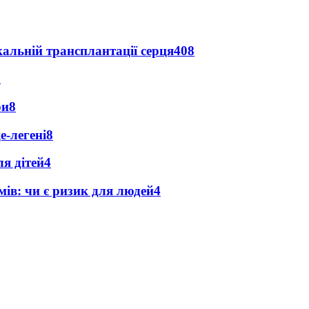
альній трансплантації серця
408
9
ри
8
е-легені
8
я дітей
4
мів: чи є ризик для людей
4