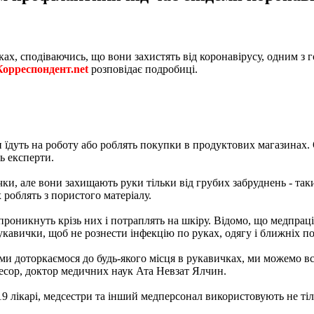
ках, сподіваючись, що вони захистять від коронавірусу, одним з
Корреспондент.net
розповідає подробиці.
оли їдуть на роботу або роблять покупки в продуктових магазина
ь експерти.
и, але вони захищають руки тільки від грубих забруднень - таких
 роблять з пористого матеріалу.
проникнуть крізь них і потраплять на шкіру. Відомо, що медпраці
рукавички, щоб не рознести інфекцію по руках, одягу і ближніх п
ми доторкаємося до будь-якого місця в рукавичках, ми можемо вс
рофесор, доктор медичних наук Ата Невзат Ялчин.
9 лікарі, медсестри та інший медперсонал використовують не тіль