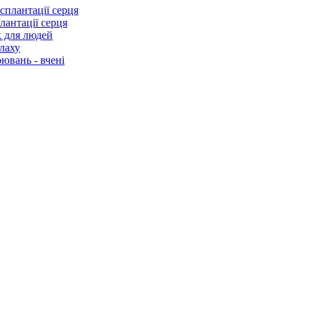
лантації серця
к для людей
лаху
ювань - вчені