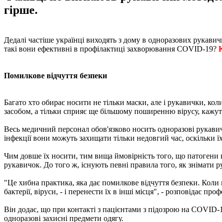
гірше.
Дедалі частіше українці виходять з дому в одноразових рукавич
такі вони ефективні в профілактиці захворювання COVID-19?
Помилкове відчуття безпеки
Багато хто обирає носити не тільки маски, але і рукавички, к
засобом, а тільки сприяє ще більшому поширенню вірусу, кажут
Весь медичний персонал обов'язково носить одноразові рукавичк
інфекції вони можуть захищати тільки недовгий час, оскільки їх
Чим довше їх носити, тим вища ймовірність того, що патогени 
рукавичок. До того ж, існують певні правила того, як знімати 
"Це хибна практика, яка дає помилкове відчуття безпеки. Коли 
бактерії, віруси, - і перенести їх в інші місця", - розповідає п
Він додає, що при контакті з пацієнтами з підозрою на COVID-1
одноразові захисні предмети одягу.