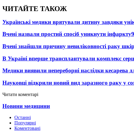
ЧИТАЙТЕ ТАКОЖ
Українські медики врятували дитину завдяки унік
Вчені назвали простий спосіб уникнути інфаркту
Вчені знайшли причину невиліковності раку шкі
В Україні вперше трансплантували комплекс серц
Медики виявили непереборні наслідки кесарева дл
Науковці відкрили новий вид заразного раку у со
Читати коментарі
Новини медицини
Останні
Популярні
Коментовані