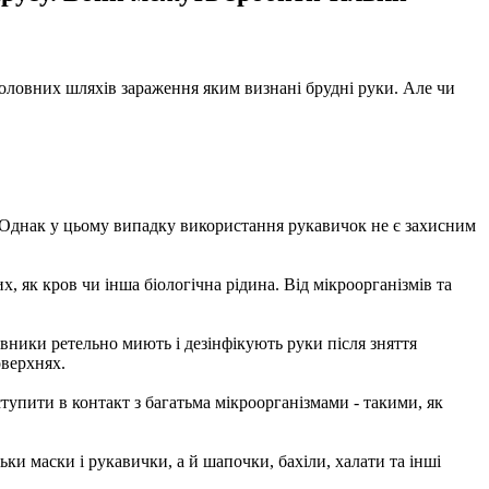
 головних шляхів зараження яким визнані брудні руки. Але чи
х. Однак у цьому випадку використання рукавичок не є захисним
, як кров чи інша біологічна рідина. Від мікроорганізмів та
вники ретельно миють і дезінфікують руки після зняття
оверхнях.
тупити в контакт з багатьма мікроорганізмами - такими, як
ки маски і рукавички, а й шапочки, бахіли, халати та інші