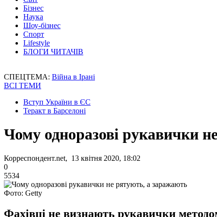
Бізнес
Наука
Шоу-бізнес
Спорт
Lifestyle
БЛОГИ ЧИТАЧІВ
СПЕЦТЕМА:
Війна в Ірані
ВСІ ТЕМИ
Вступ України в ЄС
Теракт в Барселоні
Чому одноразові рукавички н
Корреспондент.net, 13 квітня 2020, 18:02
0
5534
Фото: Getty
Фахівці не визнають рукавички методом