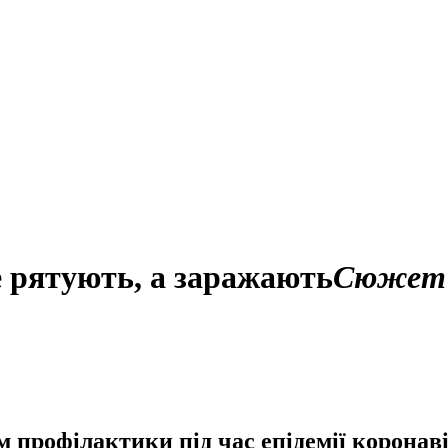
е рятують, а заражають
Сюжет
 профілактики під час епідемії коронаві