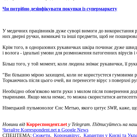
Чи потрібно дезінфікувати покупки із супермаркету
У медичних працівників дуже суворі вимоги до використання р
них дверні ручки, вимикачі та інші предмети, щоб не поширюв
Крім того, в одноразових рукавичках шкіра починає дуже швидко
і волога - ідеальні умови для розмноження патогенних вірусів і 
Більш того, у той момент, коли людина знімає рукавички, її ру
"Ви більшою мірою захищені, коли не користуєтеся гумовими ру
Торкаючись після цього очей, ви перенесете вірус з поверхні рук
Необхідно обов'язково мити руки з милом після повернення додо
тваринами. Якщо мила немає, то можна скористатися антисептик
Німецький пульмонолог Єнс Метью, якого цитує
SWR
, каже, щ
Новини від
Корреспондент.net
у Telegram. Підписуйтесь на на
Читайте Korrespondent.net в Google News
СПЕЦТЕМА:
Сюжети
,
Коронавірус
,
Карантин у Києві та Укра