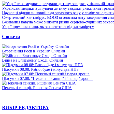
Українські медики врятували дитину завдяки унікальній трансп
Науковці відкрили новий вид заразного раку у сомів: чи є ризи
Смертельний хантавірус: ВООЗ оголосила дату завершення спа
Вживання кавуна може знизити ризик серцево-судинних захвор
Українцям пояснили, як захиститися від хантавірусу
Сюжети
Вторгнення Росії в Україну. Онлайн
Війна на Близькому Сході. Онлайн
Підсумки 08.08: Patriot буде і мінус два НПЗ
Підсумки 07.08: "Пекельні" санкції і "парад" дронів
Пекельні санкції. Рішення Сената США
ВИБІР РЕДАКТОРА