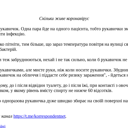
Скільки живе коронавірус
укавичок. Одна пара йде на одного пацієнта, тобто рукавички з
ати інфекцію.
 пітніти, тим більше, що зараз температура повітря на вулиці с
бактерій.
ки теж забруднюються, нехай і не так сильно, коли б рукавичок н
кавичками, але миєте руки, ніж коли носите рукавички. Збудник
авичок на обличчя і піддасте себе ризику зараження", - йдеться н
му, до і після відвідин туалету, до і після їжі, при контакті з 
ом, у якому рівень вмісту спирту не нижче 60 відсотків.
о одноразова рукавичка дуже швидко збирає на своїй поверхні на
ш канал
https://t.me/korrespondentnet
.
їні