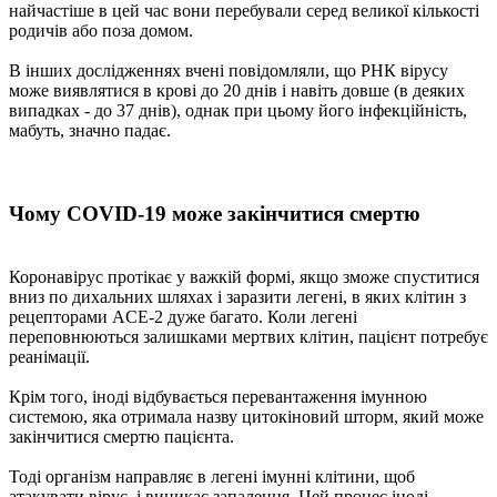
найчастіше в цей час вони перебували серед великої кількості
родичів або поза домом.
В інших дослідженнях вчені повідомляли, що РНК вірусу
може виявлятися в крові до 20 днів і навіть довше (в деяких
випадках - до 37 днів), однак при цьому його інфекційність,
мабуть, значно падає.
Чому COVID-19 може закінчитися смертю
Коронавірус протікає у важкій формі, якщо зможе спуститися
вниз по дихальних шляхах і заразити легені, в яких клітин з
рецепторами ACE-2 дуже багато. Коли легені
переповнюються залишками мертвих клітин, пацієнт потребує
реанімації.
Крім того, іноді відбувається перевантаження імунною
системою, яка отримала назву цитокіновий шторм, який може
закінчитися смертю пацієнта.
Тоді організм направляє в легені імунні клітини, щоб
атакувати вірус, і виникає запалення. Цей процес іноді