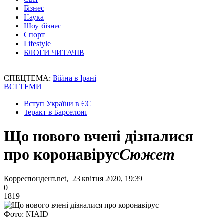
Бізнес
Наука
Шоу-бізнес
Спорт
Lifestyle
БЛОГИ ЧИТАЧІВ
СПЕЦТЕМА:
Війна в Ірані
ВСІ ТЕМИ
Вступ України в ЄС
Теракт в Барселоні
Що нового вчені дізналися
про коронавірус
Сюжет
Корреспондент.net, 23 квітня 2020, 19:39
0
1819
Фото: NIAID