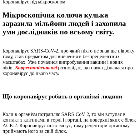
Коронавірус під мікроскопом
Мікроскопічна колюча кулька
заразила мільйони людей і захопила
уми дослідників по всьому світу.
Коронавірус SARS-CoV-2, про який ніхто не знав ще півроку
тому, став предметом для вивчення в безпрецедентних
масштабах. Уже почалися випробування вакцин і нових
ліків.
Корреспондент.net
розповідає, що наука дізналася про
коронавірус до цього часу.
Що коронавірус робить в організмі людини
Коли в організм потрапляє SARS-CoV-2, то він вступає в
контакт з клітинами в горлі і гортані, на поверхні яких є білок
ACE-2. Коронавірус його імітує, тому рецептори організму
приймають його за свій білок.