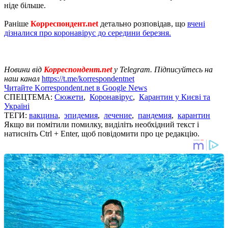
ніде більше.
Раніше
Корреспондент.net
детально розповідав, що
вчені
дізналися про коронавірус до середини березня.
Новини від
Корреспондент.net
у Telegram. Підписуйтесь на
наш канал
https://t.me/korrespondentnet
Читайте Korrespondent.net в Google News
СПЕЦТЕМА:
Сюжети
,
Коронавірус
,
Карантин у Києві та
Україні
ТЕГИ:
вакцина
,
эпидемия
,
лечение
,
пандемия
,
карантин
Якщо ви помітили помилку, виділіть необхідний текст і
натисніть Ctrl + Enter, щоб повідомити про це редакцію.