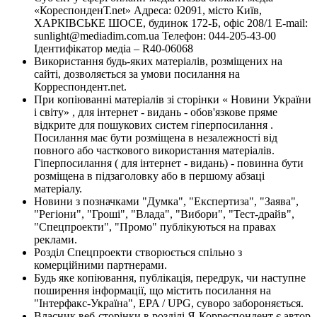
«КореспонденТ.net» Адреса: 02091, місто Київ,
ХАРКІВСЬКЕ ШОСЕ, будинок 172-Б, офіс 208/1 E-mail:
sunlight@mediadim.com.ua
Телефон: 044-205-43-00
Ідентифікатор медіа – R40-06068
Використання будь-яких матеріалів, розміщених на
сайті, дозволяється за умови посилання на
Корреспондент.net.
При копіюванні матеріалів зі сторінки « Новини України
і світу» , для інтернет - видань - обов'язкове пряме
відкрите для пошукових систем гіперпосилання .
Посилання має бути розміщена в незалежності від
повного або часткового використання матеріалів.
Гіперпосилання ( для інтернет - видань) - повинна бути
розміщена в підзаголовку або в першому абзаці
матеріалу.
Новини з позначками "Думка", "Експертиза", "Заява",
"Регіони", "Гроші", "Влада", "Вибори", "Тест-драйв",
"Спецпроекти", "Промо" публікуються на правах
реклами.
Розділ Спецпроекти створюється спільно з
комерційними партнерами.
Будь яке копіювання, публікація, передрук, чи наступне
поширення інформації, що містить посилання на
"Інтерфакс-Україна", EPA / UPG, суворо забороняється.
Власник веб-сторінки в розділі Я-Корреспондент є автор