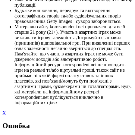
публікації.
Будь-яке копіювання, передрук та відтворення
фотографічних творів та/або аудіовізуальних творів
правовласника Getty Images - суворо забороняється.
Матеріали сайту korrespondent.net призначені для осіб
старше 21 року (21+). Участь в азартних іграх може
викликати ігрову залежність. Дотримуйтесь правил
(принципів) відповідальної гри. При виявленні перших
ознак залежності негайно зверніться до спеціаліста.
Пам'ятайте, що участь в азартних іграх не може бути
джерелом доходів або альтернативою роботі.
Інформаційний ресурс korrespondent.net не проводить
ігри на реальні та/або віртуальні гроші, також сайт не
приймає ні в якій формі оплату ставок та інших
платежів, які пов’язані/можуть бути пов’язані з
азартними іграми, букмекерами чи тоталізаторами. Будь-
які матеріали на інформаційному ресурсі
korrespondent.net публікуються виключно в
інформаційних цілях.
X
Ошибка