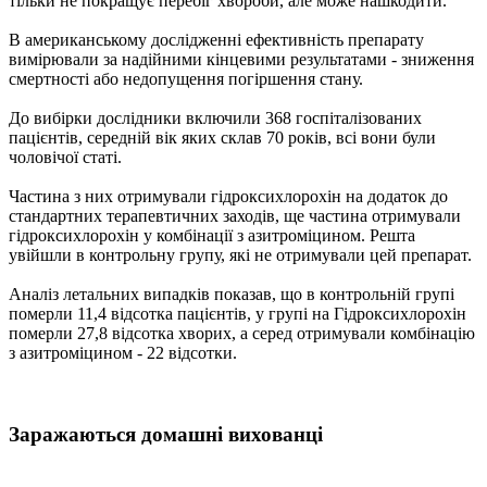
тільки не покращує перебіг хвороби, але може нашкодити.
В американському дослідженні ефективність препарату
вимірювали за надійними кінцевими результатами - зниження
смертності або недопущення погіршення стану.
До вибірки дослідники включили 368 госпіталізованих
пацієнтів, середній вік яких склав 70 років, всі вони були
чоловічої статі.
Частина з них отримували гідроксихлорохін на додаток до
стандартних терапевтичних заходів, ще частина отримували
гідроксихлорохін у комбінації з азитроміцином. Решта
увійшли в контрольну групу, які не отримували цей препарат.
Аналіз летальних випадків показав, що в контрольній групі
померли 11,4 відсотка пацієнтів, у групі на Гідроксихлорохін
померли 27,8 відсотка хворих, а серед отримували комбінацію
з азитроміцином - 22 відсотки.
Заражаються домашні вихованці