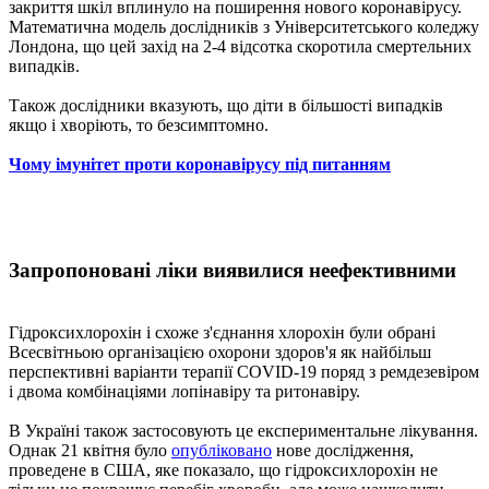
закриття шкіл вплинуло на поширення нового коронавірусу.
Математична модель дослідників з Університетського коледжу
Лондона, що цей захід на 2-4 відсотка скоротила смертельних
випадків.
Також дослідники вказують, що діти в більшості випадків
якщо і хворіють, то безсимптомно.
Чому імунітет проти коронавірусу під питанням
Запропоновані ліки виявилися неефективними
Гідроксихлорохін і схоже з'єднання хлорохін були обрані
Всесвітньою організацією охорони здоров'я як найбільш
перспективні варіанти терапії COVID-19 поряд з ремдезевіром
і двома комбінаціями лопінавіру та ритонавіру.
В Україні також застосовують це експериментальне лікування.
Однак 21 квітня було
опубліковано
нове дослідження,
проведене в США, яке показало, що гідроксихлорохін не