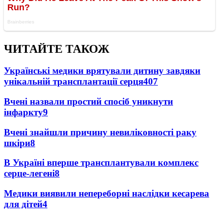
ЧИТАЙТЕ ТАКОЖ
Українські медики врятували дитину завдяки
унікальній трансплантації серця
407
Вчені назвали простий спосіб уникнути
інфаркту
9
Вчені знайшли причину невиліковності раку
шкіри
8
В Україні вперше трансплантували комплекс
серце-легені
8
Медики виявили непереборні наслідки кесарева
для дітей
4