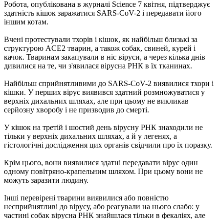
Робота, опублікована в журналі Science 7 квітня, підтверджує
здатність кішок заражатися SARS-CoV-2 і передавати його
іншим котам.
Вчені протестували тхорів і кішок, як найбільш близькі за
структурою ACE2 тварин, а також собак, свиней, курей і
качок. Тваринам закапували в ніс віруси, а через кілька днів
дивилися на те, чи з'явилася вірусна РНК в їх тканинах.
Найбільш сприйнятливими до SARS-CoV-2 виявилися тхори і
кішки. У перших вірус виявився здатний розмножуватися у
верхніх дихальних шляхах, але при цьому не викликав
серйозну хворобу і не призводив до смерті.
У кішок на третій і шостий день вірусну РНК знаходили не
тільки у верхніх дихальних шляхах, а й у легенях, а
гістологічні дослідження цих органів свідчили про їх поразку.
Крім цього, вони виявилися здатні передавати вірус один
одному повітряно-крапельним шляхом. При цьому вони не
можуть заразити людину.
Інші перевірені тварини виявилися або повністю
несприйнятливі до вірусу, або реагували на нього слабо: у
частині собак вірусна РНК знайшлася тільки в фекаліях, але