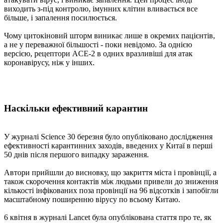
виходить з-під контролю, імунних клітин вливається все
більше, і запалення посилюється.
Чому цитокіновий шторм виникає лише в окремих пацієнтів,
а не у переважної більшості - поки невідомо. За однією
версією, рецептори ACE-2 в одних вразливіші для атак
коронавірусу, ніж у інших.
Наскільки ефективний карантин
У журналі Science 30 березня було опубліковано дослідження
ефективності карантинних заходів, введених у Китаї в перші
50 днів після першого випадку зараження.
Автори прийшли до висновку, що закриття міста і провінції, а
також скорочення контактів між людьми привели до зниження
кількості інфікованих поза провінції на 96 відсотків і запобігли
масштабному поширенню вірусу по всьому Китаю.
6 квітня в журналі Lancet була опублікована стаття про те, як