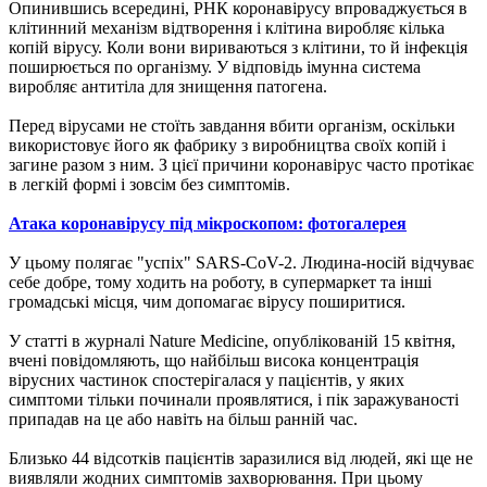
Опинившись всередині, РНК коронавірусу впроваджується в
клітинний механізм відтворення і клітина виробляє кілька
копій вірусу. Коли вони вириваються з клітини, то й інфекція
поширюється по організму. У відповідь імунна система
виробляє антитіла для знищення патогена.
Перед вірусами не стоїть завдання вбити організм, оскільки
використовує його як фабрику з виробництва своїх копій і
загине разом з ним. З цієї причини коронавірус часто протікає
в легкій формі і зовсім без симптомів.
Атака коронавірусу під мікроскопом: фотогалерея
У цьому полягає "успіх" SARS-CoV-2. Людина-носій відчуває
себе добре, тому ходить на роботу, в супермаркет та інші
громадські місця, чим допомагає вірусу поширитися.
У статті в журналі Nature Medicine, опублікованій 15 квітня,
вчені повідомляють, що найбільш висока концентрація
вірусних частинок спостерігалася у пацієнтів, у яких
симптоми тільки починали проявлятися, і пік заражуваності
припадав на це або навіть на більш ранній час.
Близько 44 відсотків пацієнтів заразилися від людей, які ще не
виявляли жодних симптомів захворювання. При цьому