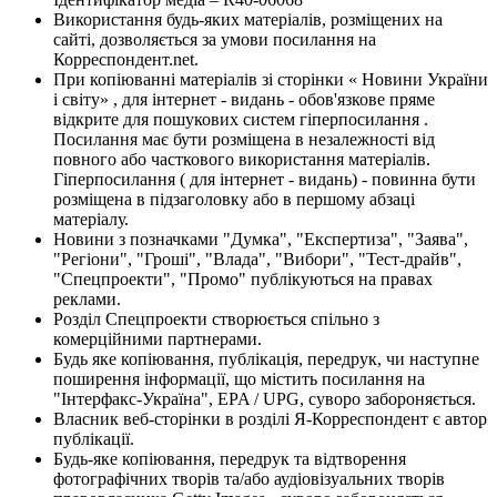
Використання будь-яких матеріалів, розміщених на
сайті, дозволяється за умови посилання на
Корреспондент.net.
При копіюванні матеріалів зі сторінки « Новини України
і світу» , для інтернет - видань - обов'язкове пряме
відкрите для пошукових систем гіперпосилання .
Посилання має бути розміщена в незалежності від
повного або часткового використання матеріалів.
Гіперпосилання ( для інтернет - видань) - повинна бути
розміщена в підзаголовку або в першому абзаці
матеріалу.
Новини з позначками "Думка", "Експертиза", "Заява",
"Регіони", "Гроші", "Влада", "Вибори", "Тест-драйв",
"Спецпроекти", "Промо" публікуються на правах
реклами.
Розділ Спецпроекти створюється спільно з
комерційними партнерами.
Будь яке копіювання, публікація, передрук, чи наступне
поширення інформації, що містить посилання на
"Інтерфакс-Україна", EPA / UPG, суворо забороняється.
Власник веб-сторінки в розділі Я-Корреспондент є автор
публікації.
Будь-яке копіювання, передрук та відтворення
фотографічних творів та/або аудіовізуальних творів