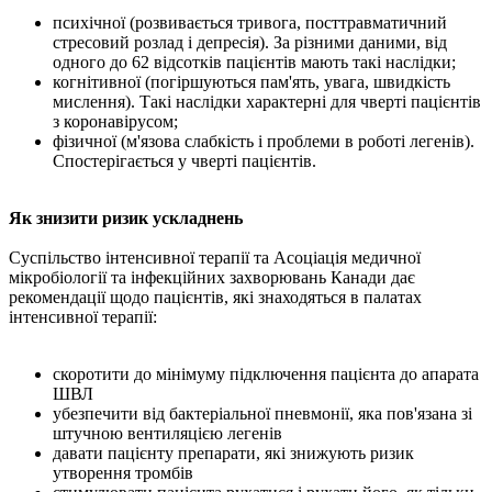
психічної (розвивається тривога, посттравматичний
стресовий розлад і депресія). За різними даними, від
одного до 62 відсотків пацієнтів мають такі наслідки;
когнітивної (погіршуються пам'ять, увага, швидкість
мислення). Такі наслідки характерні для чверті пацієнтів
з коронавірусом;
фізичної (м'язова слабкість і проблеми в роботі легенів).
Спостерігається у чверті пацієнтів.
Як знизити ризик ускладнень
Суспільство інтенсивної терапії та Асоціація медичної
мікробіології та інфекційних захворювань Канади дає
рекомендації щодо пацієнтів, які знаходяться в палатах
інтенсивної терапії:
скоротити до мінімуму підключення пацієнта до апарата
ШВЛ
убезпечити від бактеріальної пневмонії, яка пов'язана зі
штучною вентиляцією легенів
давати пацієнту препарати, які знижують ризик
утворення тромбів