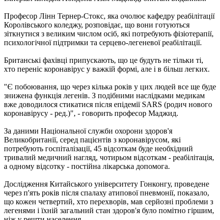
Професор Лінн Тернер-Стокс, яка очолює кафедру реабілітації
Королівського коледжу, розповідає, що вони готуються
зіткнутися з великим числом осіб, які потребують фізіотерапії,
психологічної підтримки та серцево-легеневої реабілітації.
Британські фахівці припускають, що це будуть не тільки ті,
хто переніс коронавірус у важкій формі, але і в більш легких.
"Є побоювання, що через кілька років у цих людей все ще буде
знижена функція легенів. З подібними наслідками медикам
вже доводилося стикатися після епідемії SARS (родич нового
коронавірусу - ред.)", - говорить професор Маджид.
За даними Національної служби охорони здоров'я
Великобританії, серед пацієнтів з коронавірусом, які
потребують госпіталізації, 45 відсоткам буде необхідний
тривалий медичний нагляд, чотирьом відсоткам - реабілітація,
а одному відсотку - постійна лікарська допомога.
Дослідження Китайського університету Гонконгу, проведене
через п'ять років після спалаху атипової пневмонії, показало,
що кожен четвертий, хто перехворів, мав серйозні проблеми з
легенями і їхній загальний стан здоров'я було помітно гіршим,
ніж у решти населення.