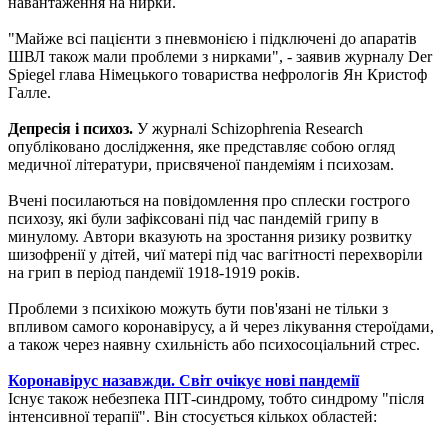
навантаження на нирки.
"Майже всі пацієнти з пневмонією і підключені до апаратів
ШВЛ також мали проблеми з нирками", - заявив журналу Der
Spiegel глава Німецького товариства нефрологів Ян Кристоф
Галле.
Депресія і психоз.
У журналі Schizophrenia Research
опубліковано дослідження, яке представляє собою огляд
медичної літератури, присвяченої пандеміям і психозам.
Вчені посилаються на повідомлення про сплески гострого
психозу, які були зафіксовані під час пандемій грипу в
минулому. Автори вказують на зростання ризику розвитку
шизофренії у дітей, чиї матері під час вагітності перехворіли
на грип в період пандемії 1918-1919 років.
Проблеми з психікою можуть бути пов'язані не тільки з
впливом самого коронавірусу, а й через лікування стероїдами,
а також через наявну схильність або психосоціальний стрес.
Коронавірус назавжди. Світ очікує нові пандемії
Існує також небезпека ПІТ-синдрому, тобто синдрому "після
інтенсивної терапії". Він стосується кількох областей: