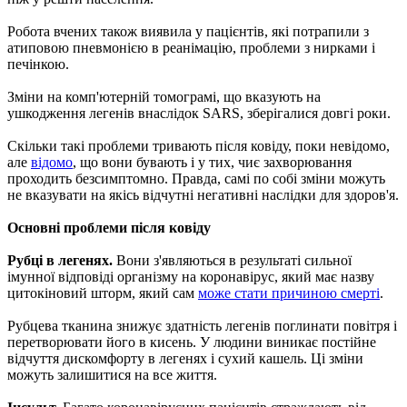
Робота вчених також виявила у пацієнтів, які потрапили з
атиповою пневмонією в реанімацію, проблеми з нирками і
печінкою.
Зміни на комп'ютерній томограмі, що вказують на
ушкодження легенів внаслідок SARS, зберігалися довгі роки.
Скільки такі проблеми тривають після ковіду, поки невідомо,
але
відомо
, що вони бувають і у тих, чиє захворювання
проходить безсимптомно. Правда, самі по собі зміни можуть
не вказувати на якісь відчутні негативні наслідки для здоров'я.
Основні проблеми після ковіду
Рубці в легенях.
Вони з'являються в результаті сильної
імунної відповіді організму на коронавірус, який має назву
цитокіновий шторм, який сам
може стати причиною смерті
.
Рубцева тканина знижує здатність легенів поглинати повітря і
перетворювати його в кисень. У людини виникає постійне
відчуття дискомфорту в легенях і сухий кашель. Ці зміни
можуть залишитися на все життя.