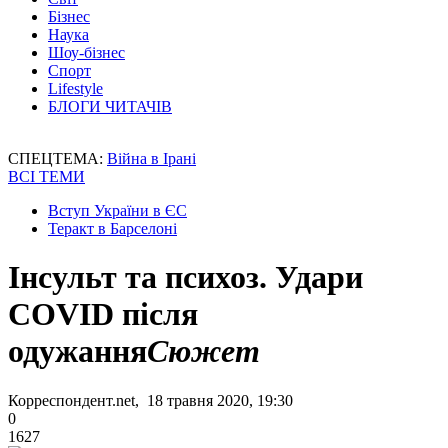
Бізнес
Наука
Шоу-бізнес
Спорт
Lifestyle
БЛОГИ ЧИТАЧІВ
СПЕЦТЕМА:
Війна в Ірані
ВСІ ТЕМИ
Вступ України в ЄС
Теракт в Барселоні
Інсульт та психоз. Удари
COVID після
одужання
Сюжет
Корреспондент.net, 18 травня 2020, 19:30
0
1627