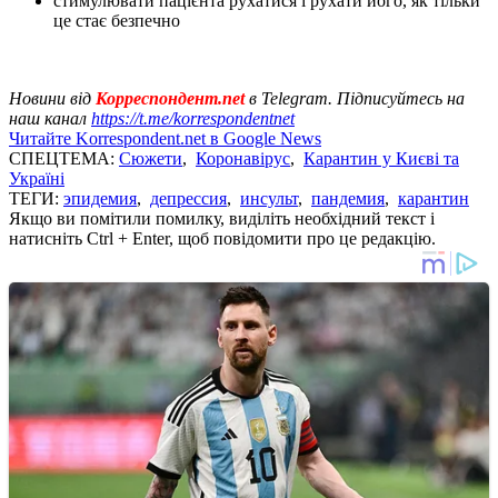
стимулювати пацієнта рухатися і рухати його, як тільки
це стає безпечно
Новини від
Корреспондент.net
в Telegram. Підписуйтесь на
наш канал
https://t.me/korrespondentnet
Читайте Korrespondent.net в Google News
СПЕЦТЕМА:
Сюжети
,
Коронавірус
,
Карантин у Києві та
Україні
ТЕГИ:
эпидемия
,
депрессия
,
инсульт
,
пандемия
,
карантин
Якщо ви помітили помилку, виділіть необхідний текст і
натисніть Ctrl + Enter, щоб повідомити про це редакцію.