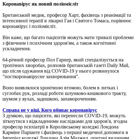
Коронавірус як новий поліомієліт
Британський медик, професор Харт, фахівець з реанімації та
інтенсивної терапії в лікарні Гая і Святого Томаса, порівнює
коронавірус і поліомієліт.
Він каже, що багато пацієнтів можуть мати тривалі проблеми
з фізичним і психічним здоров'ям, а також когнітивні
ускладнення.
64-річний професор Пол Гарнер, який спеціалізується на
тропічних хворобах, розповів британській газеті Daily Mail,
що після одужання від COVID-19 у нього розвинулося
"посткоронавірусне захворювання".
Воно виявлялося хронічною втомою, болем в литках і
суглобах рук, розладі роботи шлунково-кишкового тракту,
шумом у вухах, задишкою, запамороченням.
Справа не у віці. Кого вбиває коронавірус
З думкою, що пацієнти, які перенесли COVID-19, можуть
зіткнутися з відкладеними наслідками для здоров'я, згодна
професор психіатрії в Королівському коледжі Лондона
Карміне Паріанте і фахівець з першої медичної допомоги в
Імперіал коледжі Лондона Азім Маджид, опитані виданням.