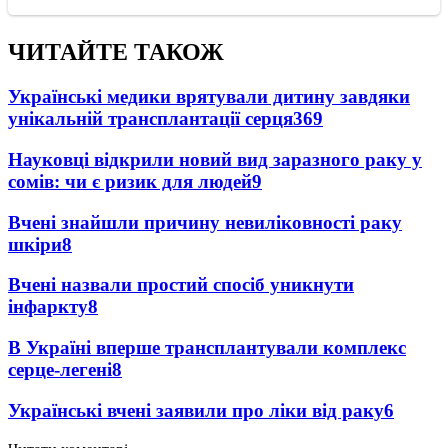
ЧИТАЙТЕ ТАКОЖ
Українські медики врятували дитину завдяки
унікальній трансплантації серця
369
Науковці відкрили новий вид заразного раку у
сомів: чи є ризик для людей
9
Вчені знайшли причину невиліковності раку
шкіри
8
Вчені назвали простий спосіб уникнути
інфаркту
8
В Україні вперше трансплантували комплекс
серце-легені
8
Українські вчені заявили про ліки від раку
6