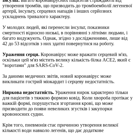
Інсульт.
Багато коронавірусних пацієнтів страждають від
утворення тромбів, що призводить до тромбоемболії легеневої
артерії, інсульту, серцевих нападів і інших серйозних
ускладнень тривалого характеру.
У молодих людей, які перенесли інсульт, показники
смертності відносно низькі, в порівнянні з літніми людьми, і
багато видужують. Однак, згідно з дослідженнями, лише від
42 до 53 відсотків з них здатні повернутися на роботу.
Ураження серця.
Коронавірус може вражати серцевий м'яз,
оскільки цей м'яз містить велику кількість білка ACE2, який є
"воротами" для SARS-CoV-2.
За даними медичних звітів, новий коронавірус може
викликати гострий міокардит і серцеву недостатність.
Ниркова недостатність.
Ураження нирок характерно тільки
для пацієнтів з тяжкою формою ковід. Коли хвороба протікає у
важкій формі, порушується згортання крові, що може
призводити до появи невеликих згустків і закупорки
кровоносних судин.
Крім того, пневмонія стає причиною утворення великої
кількості води навколо легенів, що дає додаткове