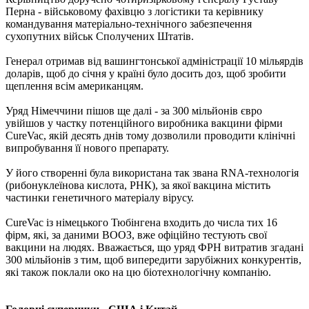
Перна - військовому фахівцю з логістики та керівнику
командування матеріально-технічного забезпечення
сухопутних військ Сполучених Штатів.
Генерал отримав від вашингтонської адміністрації 10 мільярдів
доларів, щоб до січня у країні було досить доз, щоб зробити
щеплення всім американцям.
Уряд Німеччини пішов ще далі - за 300 мільйонів євро
увійшов у частку потенційного виробника вакцини фірми
CureVac, якій десять днів тому дозволили проводити клінічні
випробування її нового препарату.
У його створенні була використана так звана RNA-технологія
(рибонуклеїнова кислота, РНК), за якої вакцина містить
частинки генетичного матеріалу вірусу.
CureVac із німецького Тюбінгена входить до числа тих 16
фірм, які, за даними ВООЗ, вже офіційно тестують свої
вакцини на людях. Вважається, що уряд ФРН витратив згадані
300 мільйонів з тим, щоб випередити зарубіжних конкурентів,
які також поклали око на цю біотехнологічну компанію.