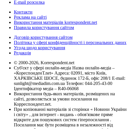
E-mail розсилка
Контакти
Реклама на сайті
Використання матеріалів korrespondent.net
Правила користування сайтом
Договір користування сайтом
Політика у сфері конфіденційності і персональних даних
Угода щодо користування
Редакція
© 2000-2026, Korrespondent.net
Суб'єкт у сфері онлайн-медіа Назва онлайн-медіа –
«КореспонденТ.net» Адреса: 02091, місто Київ,
ХАРКІВСЬКЕ ШОСЕ, будинок 172-Б, офіс 208/1 E-mail:
sunlight@mediadim.com.ua
Телефон: 044-205-43-00
Ідентифікатор медіа – R40-06068
Використання будь-яких матеріалів, розміщених на
сайті, дозволяється за умови посилання на
Корреспондент.net.
При копіюванні матеріалів зі сторінки « Новини України
і світу» , для інтернет - видань - обов'язкове пряме
відкрите для пошукових систем гіперпосилання .
Посилання має бути розміщена в незалежності від