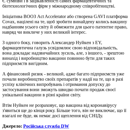
Є сумніви і в зацікавленості самих фармацевтичних та
біотехнологічних фірм у міжнародному співробітництві.
Ініціатива ВООЗ Act Accelerator або створена GAVI платформа
Covax, націлені на те, щоб зробити винайдену колись вакцину
надбанням усього світу й обмежити для цього патентне право,
навряд чи викличе у них великий інтерес.
З одного боку, говорить Александер Нуйкен з EY,
фармацевтична галузь усвідомлює свою відповідальність,
вона докладає надзвичайних зусиль, але, з іншого, - зрештою
винахід і виробництво вакцини повинно бути для таких
підприємств вигідним.
А фінансовий ризик - великий, адже багато підприємств уже
почали виробництво своїх препаратів у надії на те, що в разі
успіху клінічних випробувань і отримання допуску до
застосування вони зможуть швидко почати продаж своєї
унікальної вакцини в різні країни світу.
Втім Нуйкен не розраховує, що вакцина від коронавірусу
з'явиться ще до кінця року. Більше того, він не виключає, що її
взагалі не буде, як немає досі щеплення від СНІДу.
Джерело:
Російська служба DW