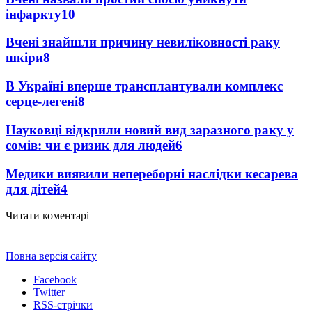
інфаркту
10
Вчені знайшли причину невиліковності раку
шкіри
8
В Україні вперше трансплантували комплекс
серце-легені
8
Науковці відкрили новий вид заразного раку у
сомів: чи є ризик для людей
6
Медики виявили непереборні наслідки кесарева
для дітей
4
Читати коментарі
Повна версія сайту
Facebook
Twitter
RSS-стрічки