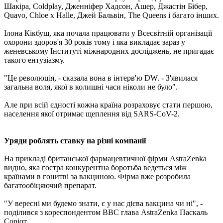
Шакіра, Coldplay, Дженніфер Хадсон, Ашер, Джастін Бібер,
Quavo, Chloe x Halle, Джей Бальвін, Тhe Queens і багато інших.
Ілона Кікбуш, яка почала працювати у Всесвітній організації
охорони здоров'я 30 років тому і яка викладає зараз у
женевському Інституті міжнародних досліджень, не пригадає
такого ентузіазму.
"Це революція, - сказала вона в інтерв'ю DW. - З'явилася
загальна воля, якої в колишні часи ніколи не було".
Але при всій єдності кожна країна розраховує стати першою,
населення якої отримає щеплення від SARS-CoV-2.
Уряди роблять ставку на різні компанії
На прикладі британської фармацевтичної фірми AstraZenka
видно, яка гостра конкурентна боротьба ведеться між
країнами в гонитві за вакциною. Фірма вже розробила
багатообіцяючий препарат.
"У вересні ми будемо знати, є у нас дієва вакцина чи ні", -
поділився з кореспондентом ВВС глава AstraZenka Паскаль
Соріот.