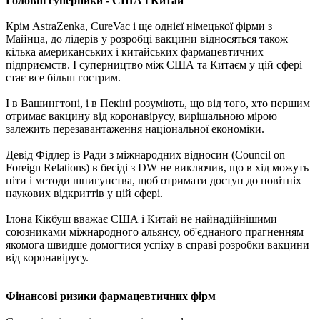
Головні суперники - США і Китай
Крім AstraZenka, CureVac і ще однієї німецької фірми з
Майнца, до лідерів у розробці вакцини відносяться також
кілька американських і китайських фармацевтичних
підприємств. І суперництво між США та Китаєм у цій сфері
стає все більш гострим.
І в Вашингтоні, і в Пекіні розуміють, що від того, хто першим
отримає вакцину від коронавірусу, вирішальною мірою
залежить перезавантаження національної економіки.
Девід Фідлер із Ради з міжнародних відносин (Council on
Foreign Relations) в бесіді з DW не виключив, що в хід можуть
піти і методи шпигунства, щоб отримати доступ до новітніх
наукових відкриттів у цій сфері.
Ілона Кікбуш вважає США і Китай не найнадійнішими
союзниками міжнародного альянсу, об'єднаного прагненням
якомога швидше домогтися успіху в справі розробки вакцини
від коронавірусу.
Фінансові ризики фармацевтичних фірм