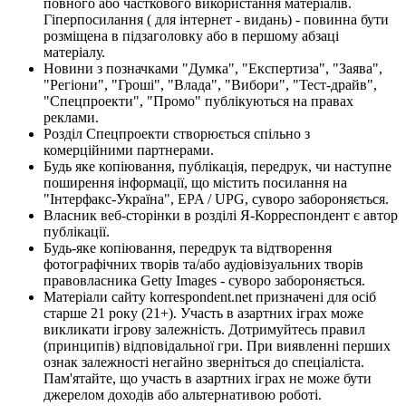
повного або часткового використання матеріалів.
Гіперпосилання ( для інтернет - видань) - повинна бути
розміщена в підзаголовку або в першому абзаці
матеріалу.
Новини з позначками "Думка", "Експертиза", "Заява",
"Регіони", "Гроші", "Влада", "Вибори", "Тест-драйв",
"Спецпроекти", "Промо" публікуються на правах
реклами.
Розділ Спецпроекти створюється спільно з
комерційними партнерами.
Будь яке копіювання, публікація, передрук, чи наступне
поширення інформації, що містить посилання на
"Інтерфакс-Україна", EPA / UPG, суворо забороняється.
Власник веб-сторінки в розділі Я-Корреспондент є автор
публікації.
Будь-яке копіювання, передрук та відтворення
фотографічних творів та/або аудіовізуальних творів
правовласника Getty Images - суворо забороняється.
Матеріали сайту korrespondent.net призначені для осіб
старше 21 року (21+). Участь в азартних іграх може
викликати ігрову залежність. Дотримуйтесь правил
(принципів) відповідальної гри. При виявленні перших
ознак залежності негайно зверніться до спеціаліста.
Пам'ятайте, що участь в азартних іграх не може бути
джерелом доходів або альтернативою роботі.