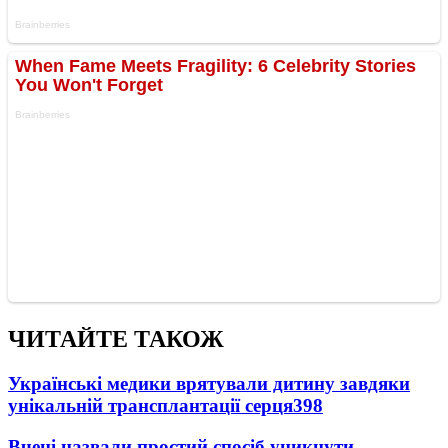
ЧИТАЙТЕ ТАКОЖ
Українські медики врятували дитину завдяки
унікальній трансплантації серця
398
Вчені назвали простий спосіб уникнути