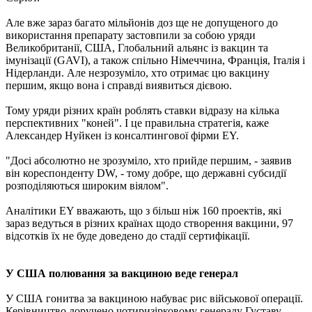
Але вже зараз багато мільйонів доз ще не допущеного до
використання препарату застовпили за собою уряди
Великобританії, США, Глобальний альянс із вакцин та
імунізації (GAVI), а також спільно Німеччина, Франція, Італія і
Нідерланди. Але незрозуміло, хто отримає цю вакцину
першим, якщо вона і справді виявиться дієвою.
Тому уряди різних країн роблять ставки відразу на кілька
перспективних "коней". І це правильна стратегія, каже
Александер Нуйкен із консалтингової фірми EY.
"Досі абсолютно не зрозуміло, хто прийде першим, - заявив
він кореспонденту DW, - тому добре, що державні субсидії
розподіляються широким віялом".
Аналітики EY вважають, що з більш ніж 160 проектів, які
зараз ведуться в різних країнах щодо створення вакцини, 97
відсотків їх не буде доведено до стадії сертифікації.
У США полювання за вакциною веде генерал
У США гонитва за вакциною набуває рис військової операції.
Керівництво доручено чотиризірковому генералу Густаву