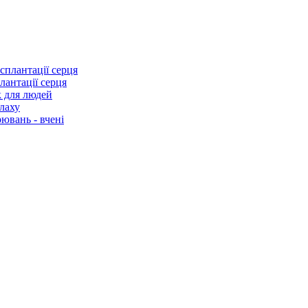
лантації серця
к для людей
лаху
ювань - вчені