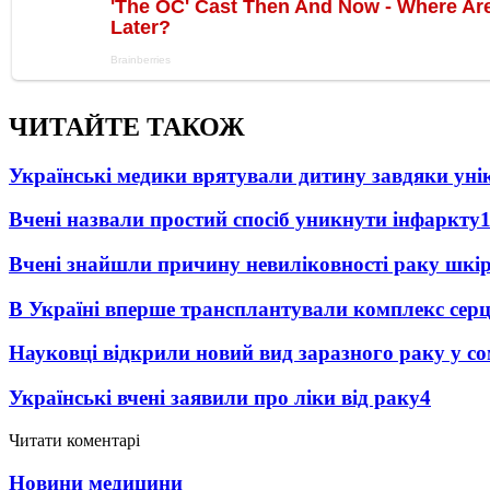
ЧИТАЙТЕ ТАКОЖ
Українські медики врятували дитину завдяки унік
Вчені назвали простий спосіб уникнути інфаркту
Вчені знайшли причину невиліковності раку шкі
В Україні вперше трансплантували комплекс серц
Науковці відкрили новий вид заразного раку у со
Українські вчені заявили про ліки від раку
4
Читати коментарі
Новини медицини