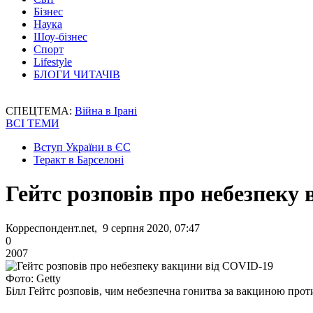
Бізнес
Наука
Шоу-бізнес
Спорт
Lifestyle
БЛОГИ ЧИТАЧІВ
СПЕЦТЕМА:
Війна в Ірані
ВСІ ТЕМИ
Вступ України в ЄС
Теракт в Барселоні
Гейтс розповів про небезпеку
Корреспондент.net, 9 серпня 2020, 07:47
0
2007
Фото: Getty
Білл Гейтс розповів, чим небезпечна гонитва за вакциною прот