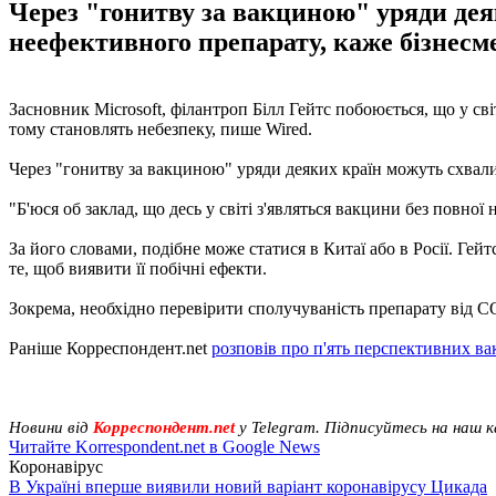
Через "гонитву за вакциною" уряди дея
неефективного препарату, каже бізнесм
Засновник Microsoft, філантроп Білл Гейтс побоюється, що у сві
тому становлять небезпеку, пише Wired.
Через "гонитву за вакциною" уряди деяких країн можуть схвал
"Б'юся об заклад, що десь у світі з'являться вакцини без повної 
За його словами, подібне може статися в Китаї або в Росії. Гей
те, щоб виявити її побічні ефекти.
Зокрема, необхідно перевірити сполучуваність препарату від
Раніше Корреспондент.net
розповів про п'ять перспективних в
Новини від
Корреспондент.net
у Telegram. Підписуйтесь на наш 
Читайте Korrespondent.net в Google News
Коронавірус
В Україні вперше виявили новий варіант коронавірусу Цикада