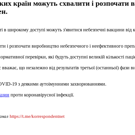
ких країн можуть схвалити і розпочати в
ен.
ті в широкому доступі можуть з'явитися небезпечні вакцини від к
ити і розпочати виробництво небезпечного і неефективного преп
нормативної перевірки, які будуть доступні великій кількості паціє
тс вважає, що незалежно від результатів третьої (останньої) фази
 COVID-19 з деякими аутоімунними захворюваннями.
акцин
проти коронавірусної інфекції.
канал
https://t.me/korrespondentnet