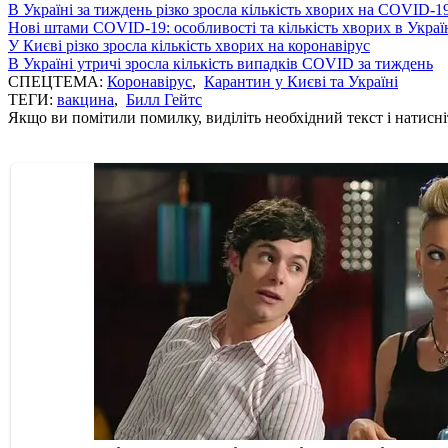
В Україні за тиждень різко зросла кількість хворих на COVID-1
Нові штами COVID-19: особливості та кількість хворих в Украї
У Києві різко зросла кількість хворих на коронавірус
В Україні утричі зросла кількість випадків COVID за тиждень
СПЕЦТЕМА:
Коронавірус
,
Карантин у Києві та Україні
ТЕГИ:
вакцина
,
Билл Гейтс
Якщо ви помітили помилку, виділіть необхідний текст і натисніт