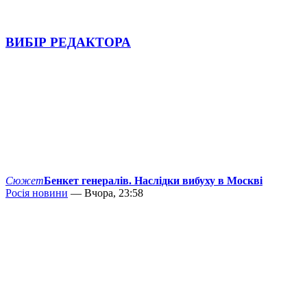
ВИБІР РЕДАКТОРА
Сюжет
Бенкет генералів. Наслідки вибуху в Москві
Росія новини
— Вчора, 23:58