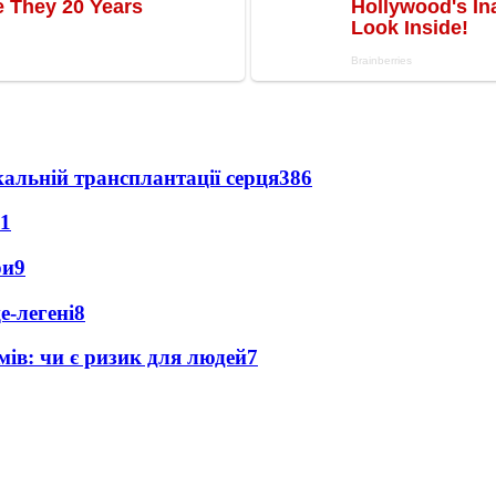
альній трансплантації серця
386
11
ри
9
е-легені
8
мів: чи є ризик для людей
7