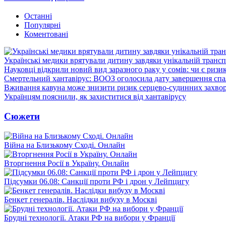
Останні
Популярні
Коментовані
Українські медики врятували дитину завдяки унікальній трансп
Науковці відкрили новий вид заразного раку у сомів: чи є ризи
Смертельний хантавірус: ВООЗ оголосила дату завершення спа
Вживання кавуна може знизити ризик серцево-судинних захвор
Українцям пояснили, як захиститися від хантавірусу
Сюжети
Війна на Близькому Сході. Онлайн
Вторгнення Росії в Україну. Онлайн
Підсумки 06.08: Санкції проти РФ і дрон у Лейпцигу
Бенкет генералів. Наслідки вибуху в Москві
Брудні технології. Атаки РФ на вибори у Франції