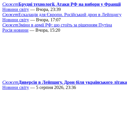
Сюжет
Брудні технології. Атаки РФ на вибори у Франції
Новини світу
— Вчора, 23:39
Сюжет
Ескалація для Європи. Російський дрон в Лейпцигу
Новини світу
— Вчора, 17:07
Сюжет
Зміни в армії РФ: що стоїть за рішенням Путіна
Росія новини
— Вчора, 15:20
Сюжет
Диверсія в Лейпцигу. Дрон біля українського літака
Новини світу
— 5 серпня 2026, 23:36