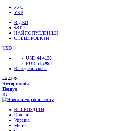
РУС
УКР
ВІДЕО
ФОТО
НАЙПОПУЛЯРНІШІ
СПЕЦПРОЕКТИ
USD
USD
44.4138
EUR
51.2998
Всі курси валют
44.4138
Авторизація
Пошук
RU
ВСІ РОЗДІЛИ
Головна
Україна
Місто
Світ