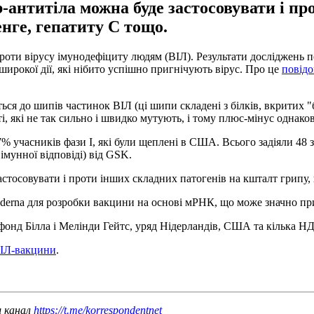
антитіла можна буде застосовувати і пр
енге, гепатиту С тощо.
оти вірусу імунодефіциту людям (ВІЛ). Результати досліджень 
широкої дії, які нібито успішно пригнічують вірус. Про це
повідо
 до шипів частинок ВІЛ (ці шипи складені з білків, вкритих "бро
, які не так сильно і швидко мутують, і тому плюс-мінус однакові
97% учасників фази I, які були щеплені в США. Всього задіяли 4
імунної відповіді) від GSK.
тосовувати і проти інших складних патогенів на кшталт грипу, в
derna для розробки вакцини на основі мРНК, що може значно пр
фонд Білла і Мелінди Гейтс, уряд Нідерландів, США та кілька НДІ
ВІЛ-вакцини
.
ш канал
https://t.me/korrespondentnet