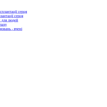
лантації серця
к для людей
лаху
ювань - вчені