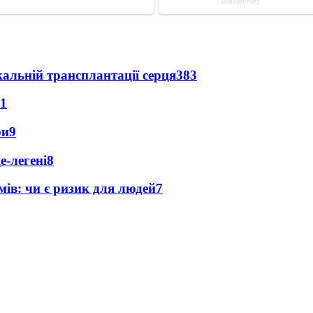
альній трансплантації серця
383
11
ри
9
е-легені
8
мів: чи є ризик для людей
7