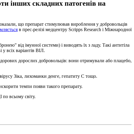
оти інших складних патогенів на
показали, що препарат стимулював вироблення у добровольців
мляється
в прес-релізі медцентру Scripps Research і Міжнародної
нею" від імунної системи) і виводять їх з ладу. Такі антитіла
 у всіх варіантів ВІЛ.
8 здорових дорослих добровольців: вони отримували або плацебо,
ірусу Зіка, лихоманки денге, гепатиту С тощо.
искорити темпи появи такого препарату.
 по всьому світу.