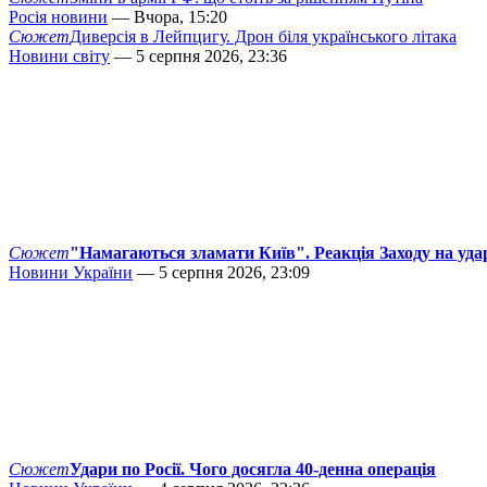
Росія новини
— Вчора, 15:20
Сюжет
Диверсія в Лейпцигу. Дрон біля українського літака
Новини світу
— 5 серпня 2026, 23:36
Сюжет
"Намагаються зламати Київ". Реакція Заходу на уда
Новини України
— 5 серпня 2026, 23:09
Сюжет
Удари по Росії. Чого досягла 40-денна операція