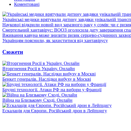
Коментовані
Українські медики врятували дитину завдяки унікальній трансп
Науковці відкрили новий вид заразного раку у сомів: чи є ризи
Смертельний хантавірус: ВООЗ оголосила дату завершення спа
Вживання кавуна може знизити ризик серцево-судинних захвор
Українцям пояснили, як захиститися від хантавірусу
Сюжети
Вторгнення Росії в Україну. Онлайн
Бенкет генералів. Наслідки вибуху в Москві
Брудні технології. Атаки РФ на вибори у Франції
Війна на Близькому Сході. Онлайн
Ескалація для Європи. Російський дрон в Лейпцигу