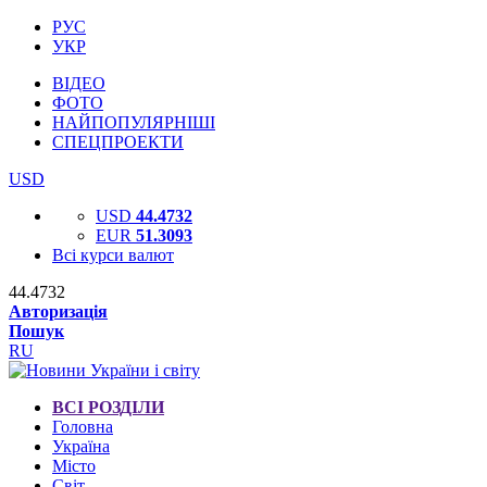
РУС
УКР
ВІДЕО
ФОТО
НАЙПОПУЛЯРНІШІ
СПЕЦПРОЕКТИ
USD
USD
44.4732
EUR
51.3093
Всі курси валют
44.4732
Авторизація
Пошук
RU
ВСІ РОЗДІЛИ
Головна
Україна
Місто
Світ