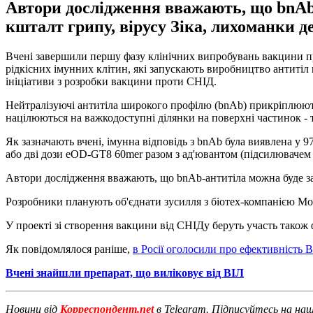
Автори дослідження вважають, що bnAb-
кшталт грипу, вірусу Зіка, лихоманки д
Вчені завершили першу фазу клінічних випробувань вакцини пр
рідкісних імунних клітин, які запускають виробництво антитіл 
ініціативи з розробки вакцини проти СНІД.
Нейтралізуючі антитіла широкого профілю (bnAb) прикріплюються
націлюються на важкодоступні ділянки на поверхні частинок - ті
Як зазначають вчені, імунна відповідь з bnAb була виявлена у 
або дві дози eOD-GT8 60mer разом з ад'ювантом (підсилювачем 
Автори дослідження вважають, що bnAb-антитіла можна буде зас
Розробники планують об'єднати зусилля з біотех-компанією Mo
У проекті зі створення вакцини від СНІДу беруть участь також 
Як повідомлялося раніше,
в Росії оголосили про ефективність 
Вчені знайшли препарат, що виліковує від ВІЛ
Новини від
Корреспондент.net
в Telegram. Підписуйтесь на на