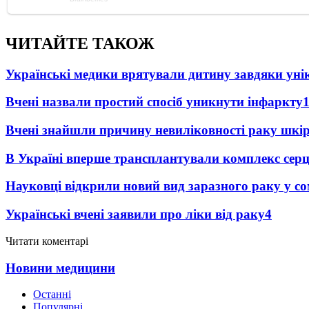
ЧИТАЙТЕ ТАКОЖ
Українські медики врятували дитину завдяки унік
Вчені назвали простий спосіб уникнути інфаркту
Вчені знайшли причину невиліковності раку шкі
В Україні вперше трансплантували комплекс серц
Науковці відкрили новий вид заразного раку у со
Українські вчені заявили про ліки від раку
4
Читати коментарі
Новини медицини
Останні
Популярні