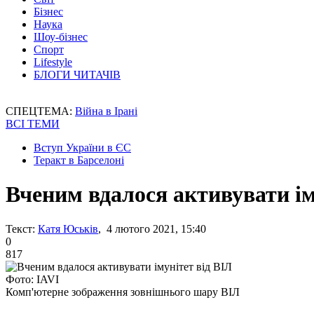
Бізнес
Наука
Шоу-бізнес
Спорт
Lifestyle
БЛОГИ ЧИТАЧІВ
СПЕЦТЕМА:
Війна в Ірані
ВСІ ТЕМИ
Вступ України в ЄС
Теракт в Барселоні
Вченим вдалося активувати ім
Текст:
Катя Юськів
, 4 лютого 2021, 15:40
0
817
Фото: IAVI
Комп'ютерне зображення зовнішнього шару ВІЛ