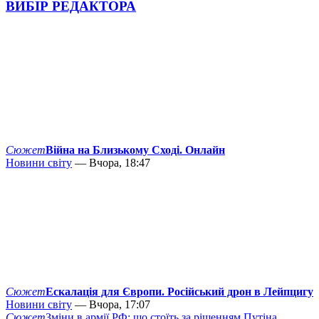
ВИБІР РЕДАКТОРА
Сюжет
Війна на Близькому Сході. Онлайн
Новини світу
— Вчора, 18:47
Сюжет
Ескалація для Європи. Російський дрон в Лейпцигу
Новини світу
— Вчора, 17:07
Сюжет
Зміни в армії РФ: що стоїть за рішенням Путіна