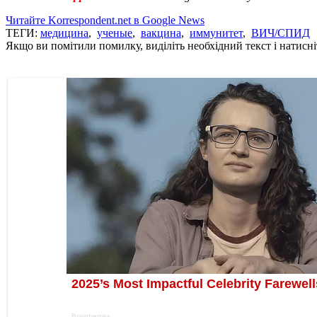
Читайте Korrespondent.net в Google News
ТЕГИ:
медицина
,
ученые
,
вакцина
,
иммунитет
,
ВИЧ/СПИД
Якщо ви помітили помилку, виділіть необхідний текст і натисніт