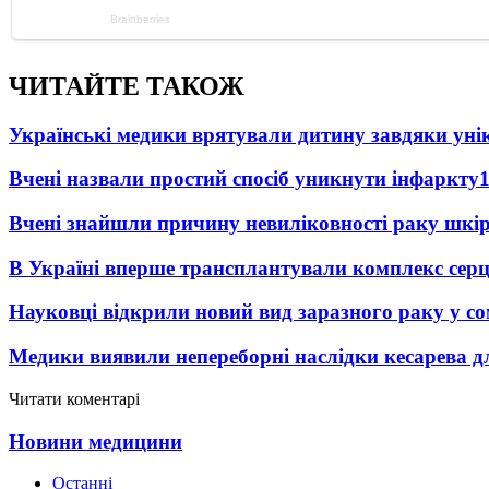
ЧИТАЙТЕ ТАКОЖ
Українські медики врятували дитину завдяки унік
Вчені назвали простий спосіб уникнути інфаркту
Вчені знайшли причину невиліковності раку шкі
В Україні вперше трансплантували комплекс серц
Науковці відкрили новий вид заразного раку у со
Медики виявили непереборні наслідки кесарева дл
Читати коментарі
Новини медицини
Останні