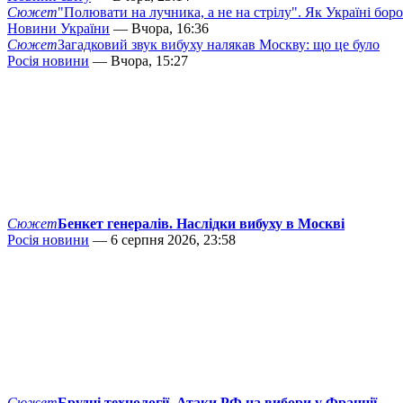
Сюжет
"Полювати на лучника, а не на стрілу". Як Україні бор
Новини України
— Вчора, 16:36
Сюжет
Загадковий звук вибуху налякав Москву: що це було
Росія новини
— Вчора, 15:27
Сюжет
Бенкет генералів. Наслідки вибуху в Москві
Росія новини
— 6 серпня 2026, 23:58
Сюжет
Брудні технології. Атаки РФ на вибори у Франції