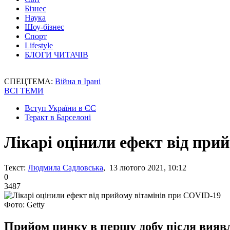
Бізнес
Наука
Шоу-бізнес
Спорт
Lifestyle
БЛОГИ ЧИТАЧІВ
СПЕЦТЕМА:
Війна в Ірані
ВСІ ТЕМИ
Вступ України в ЄС
Теракт в Барселоні
Лікарі оцінили ефект від при
Текст:
Людмила Садловська
, 13 лютого 2021, 10:12
0
3487
Фото: Getty
Прийом цинку в першу добу після вияв