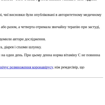
ені, чиї висновки були опубліковані в авторитетному медичному
або разом, а четверта отримала звичайну терапію при застуді,
ідомили автори дослідження.
а, діарея і спазми шлунку.
 на один день. При цьому денна норма вітаміну С не повинна
гнічує розмноження коронавірусу,
ніж ремдесівір, що