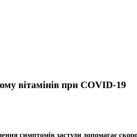
йому вітамінів при COVID-19
лення симптомів застуди допомагає скор