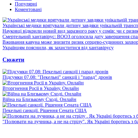
Популярні
Коментовані
Українські медики врятували дитину завдяки унікальній трансп
Науковці відкрили новий вид заразного раку у сомів: чи є ризи
Смертельний хантавірус: ВООЗ оголосила дату завершення спа
Вживання кавуна може знизити ризик серцево-судинних захвор
Українцям пояснили, як захиститися від хантавірусу
Сюжети
Підсумки 07.08: "Пекельні" санкції і "парад" дронів
Вторгнення Росії в Україну. Онлайн
Війна на Близькому Сході. Онлайн
Пекельні санкції. Рішення Сената США
"Полювати на лучника, а не на стрілу". Як Україні боротись з 