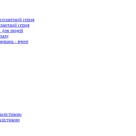
лантації серця
к для людей
лаху
ювань - вчені
балістикою