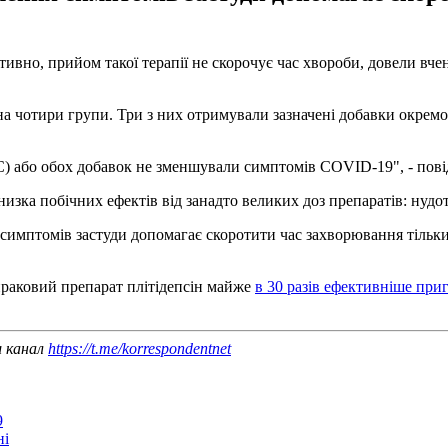
тивно, прийом такої терапії не скорочує час хвороби, довели вч
на чотири групи. Три з них отримували зазначені добавки окремо 
 С) або обох добавок не зменшували симптомів COVID-19", - пов
изка побічних ефектів від занадто великих доз препаратів: нудот
симптомів застуди допомагає скоротити час захворювання тільки
ираковий препарат плітідепсін майже
в 30 разів ефективніше при
ш канал
https://t.me/korrespondentnet
9
ні