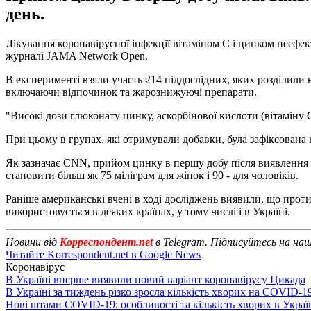
день.
Лікування коронавірусної інфекції вітаміном С і цинком неефек
журналі JAMA Network Open.
В експерименті взяли участь 214 піддослідних, яких розділили 
включаючи відпочинок та жарознижуючі препарати.
"Високі дози глюконату цинку, аскорбінової кислоти (вітаміну
При цьому в групах, які отримували добавки, була зафіксована н
Як зазначає CNN, прийом цинку в першу добу після виявлення 
становити більш як 75 міліграм для жінок і 90 - для чоловіків.
Раніше американські вчені в ході досліджень виявили, що прот
використовується в деяких країнах, у тому числі і в Україні.
Новини від
Корреспондент.net
в Telegram. Підписуйтесь на на
Читайте Korrespondent.net в Google News
Коронавірус
В Україні вперше виявили новий варіант коронавірусу Цикада
В Україні за тиждень різко зросла кількість хворих на COVID-1
Нові штами COVID-19: особливості та кількість хворих в Украї