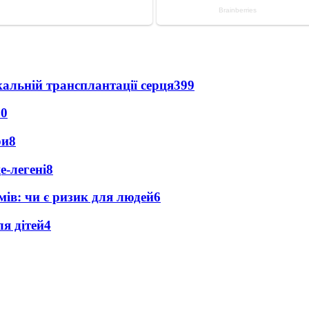
альній трансплантації серця
399
10
ри
8
е-легені
8
мів: чи є ризик для людей
6
я дітей
4