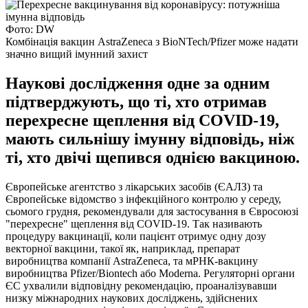
Фото: DW
Комбінація вакцин AstraZeneca з BioNTech/Pfizer може надати
значно вищий імунний захист
Наукові дослідження одне за одним
підтверджують, що ті, хто отримав
перехресне щеплення від COVID-19,
мають сильнішу імунну відповідь, ніж
ті, хто двічі щепився однією вакциною.
Європейське агентство з лікарських засобів (ЄАЛЗ) та
Європейське відомство з інфекційного контролю у середу,
сьомого грудня, рекомендували для застосування в Євросоюзі
"перехресне" щеплення від COVID-19. Так називають
процедуру вакцинації, коли пацієнт отримує одну дозу
векторної вакцини, такої як, наприклад, препарат
виробництва компанії AstraZeneca, та мРНК-вакцину
виробництва Pfizer/Biontech або Moderna. Регуляторні органи
ЄС ухвалили відповідну рекомендацію, проаналізувавши
низку міжнародних наукових досліджень, здійснених