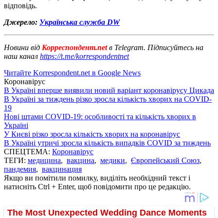
відповідь.
Джерело:
Українська служба DW
Новини від
Корреспондент.net
в Telegram. Підписуйтесь на
наш канал
https://t.me/korrespondentnet
Читайте Korrespondent.net в Google News
Коронавірус
В Україні вперше виявили новий варіант коронавірусу Цикада
В Україні за тиждень різко зросла кількість хворих на COVID-
19
Нові штами COVID-19: особливості та кількість хворих в
Україні
У Києві різко зросла кількість хворих на коронавірус
В Україні утричі зросла кількість випадків COVID за тиждень
СПЕЦТЕМА:
Коронавірус
ТЕГИ:
медицина
,
вакцина
,
медики
,
Європейський Союз
,
пандемия
,
вакцинация
Якщо ви помітили помилку, виділіть необхідний текст і
натисніть Ctrl + Enter, щоб повідомити про це редакцію.