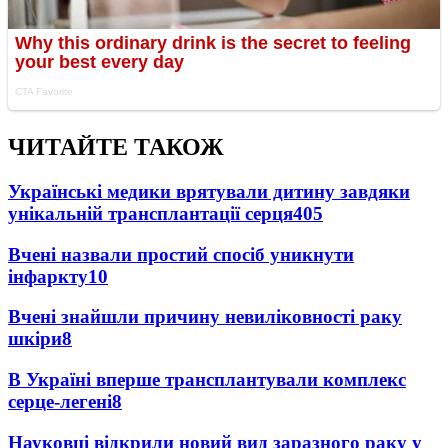
ЧИТАЙТЕ ТАКОЖ
Українські медики врятували дитину завдяки
унікальній трансплантації серця
405
Вчені назвали простий спосіб уникнути
інфаркту
10
Вчені знайшли причину невиліковності раку
шкіри
8
В Україні вперше трансплантували комплекс
серце-легені
8
Науковці відкрили новий вид заразного раку у