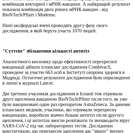
комбінація векторної і мРНК-вакцини. А найкращий результат
показала комбінація двох різних мРНК-вакцин - від
BioNTech/Pfizer і Moderna.
Нині оксфордські вчені проводять другу фазу свого
дослідження, в якій беруть участь 1070 людей.
"Суттєве" збільшення кількості антитіл
Аналогічного висновку щодо ефективності перехресної
вакцинації дійшло іспанське дослідження CombivacS,
проведене за участю 663 осіб в Інституті охорони здоров'я в
Мадриді. Остаточні результати дослідження були оприлюднені
в липні в журналі Lancet.
Дві третини учасників дослідження в Іспанії теж отримали
друге щеплення вакциною BioNTech/Pfizer після того, як уже
були вакциновані один раз препаратом AstraZeneca. За даними
іспанських медиків, учасники, які отримали перехресну
вакцинацію, виробили значно більше антитіл після другого
щеплення, і ці антитіла змогли розпізнати та знешкодити вірус
SARS-CoV-2 під час лабораторних тестів. Дослідники
констатували, що перехресне щеплення дає "міцну" імунну