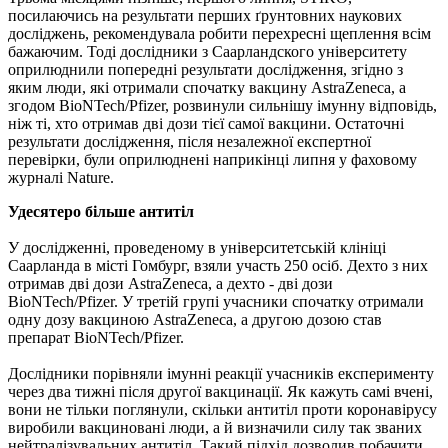
посилаючись на результати перших ґрунтовних наукових
досліджень, рекомендувала робити перехресні щеплення всім
бажаючим. Тоді дослідники з Саарландского університету
оприлюднили попередні результати дослідження, згідно з
яким люди, які отримали спочатку вакцину AstraZeneca, а
згодом BioNTech/Pfizer, розвинули сильнішу імунну відповідь,
ніж ті, хто отримав дві дози тієї самої вакцини. Остаточні
результати дослідження, після незалежної експертної
перевірки, були оприлюднені наприкінці липня у фаховому
журналі Nature.
Удесятеро більше антитіл
У дослідженні, проведеному в університетській клініці
Саарланда в місті Гомбург, взяли участь 250 осіб. Дехто з них
отримав дві дози AstraZeneca, а дехто - дві дози
BioNTech/Pfizer. У третій групі учасники спочатку отримали
одну дозу вакциною AstraZeneca, а другою дозою став
препарат BioNTech/Pfizer.
Дослідники порівняли імунні реакції учасників експерименту
через два тижні після другої вакцинації. Як кажуть самі вчені,
вони не тільки поглянули, скільки антитіл проти коронавірусу
виробили вакциновані люди, а й визначили силу так званих
нейтралізувальних антитіл. Такий підхід дозволив побачити,