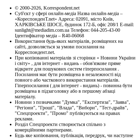
© 2000-2026, Korrespondent.net
Суб'єкт у сфері онлайн-медіа Назва онлайн-медіа –
«КореспонденТ.net» Адреса: 02091, місто Київ,
ХАРКІВСЬКЕ ШОСЕ, будинок 172-Б, офіс 208/1 E-mail:
sunlight@mediadim.com.ua
Телефон: 044-205-43-00
Ідентифікатор медіа – R40-06068
Використання будь-яких матеріалів, розміщених на
сайті, дозволяється за умови посилання на
Корреспондент.net.
При копіюванні матеріалів зі сторінки « Новини України
і світу» , для інтернет - видань - обов'язкове пряме
відкрите для пошукових систем гіперпосилання .
Посилання має бути розміщена в незалежності від
повного або часткового використання матеріалів.
Гіперпосилання ( для інтернет - видань) - повинна бути
розміщена в підзаголовку або в першому абзаці
матеріалу.
Новини з позначками "Думка", "Експертиза", "Заява",
"Регіони", "Гроші", "Влада", "Вибори", "Тест-драйв",
"Спецпроекти", "Промо" публікуються на правах
реклами.
Розділ Спецпроекти створюється спільно з
комерційними партнерами.
Будь яке копіювання, публікація, передрук, чи наступне