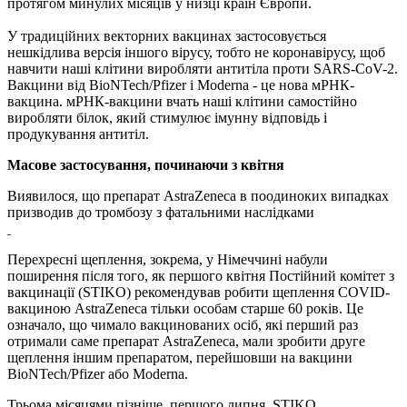
протягом минулих місяців у низці країн Європи.
У традиційних векторних вакцинах застосовується
нешкідлива версія іншого вірусу, тобто не коронавірусу, щоб
навчити наші клітини виробляти антитіла проти SARS-CoV-2.
Вакцини від BioNTech/Pfizer і Moderna - це нова мРНК-
вакцина. мРНК-вакцини вчать наші клітини самостійно
виробляти білок, який стимулює імунну відповідь і
продукування антитіл.
Масове застосування, починаючи з квітня
Виявилося, що препарат AstraZeneca в поодиноких випадках
призводив до тромбозу з фатальними наслідками
Перехресні щеплення, зокрема, у Німеччині набули
поширення після того, як першого квітня Постійний комітет з
вакцинації (STIKO) рекомендував робити щеплення COVID-
вакциною AstraZeneca тільки особам старше 60 років. Це
означало, що чимало вакцинованих осіб, які перший раз
отримали саме препарат AstraZeneca, мали зробити друге
щеплення іншим препаратом, перейшовши на вакцини
BioNTech/Pfizer або Moderna.
Трьома місяцями пізніше, першого липня, STIKO,