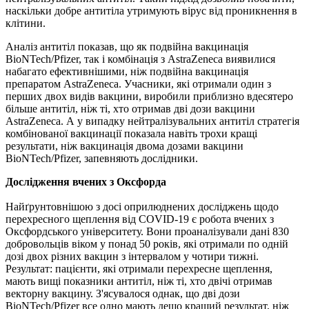
наскільки добре антитіла утримують вірус від проникнення в
клітини.
Аналіз антитіл показав, що як подвійна вакцинація
BioNTech/Pfizer, так і комбінація з AstraZeneca виявилися
набагато ефективнішими, ніж подвійна вакцинація
препаратом AstraZeneca. Учасники, які отримали один з
перших двох видів вакцини, виробили приблизно вдесятеро
більше антитіл, ніж ті, хто отримав дві дози вакцини
AstraZeneca. А у випадку нейтралізувальних антитіл стратегія
комбінованої вакцинації показала навіть трохи кращі
результати, ніж вакцинація двома дозами вакцини
BioNTech/Pfizer, запевняють дослідники.
Дослідження вчених з Оксфорда
Найґрунтовнішою з досі оприлюднених досліджень щодо
перехресного щеплення від COVID-19 є робота вчених з
Оксфордського університету. Вони проаналізували дані 830
добровольців віком у понад 50 років, які отримали по одній
дозі двох різних вакцин з інтервалом у чотири тижні.
Результат: пацієнти, які отримали перехресне щеплення,
мають вищі показники антитіл, ніж ті, хто двічі отримав
векторну вакцину. З'ясувалося однак, що дві дози
BioNTech/Pfizer все одно мають дещо кращий результат, ніж