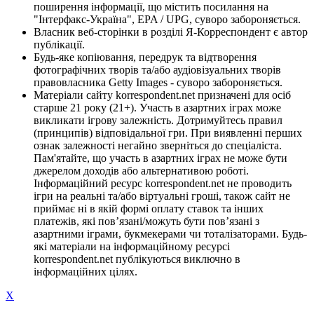
поширення інформації, що містить посилання на
"Інтерфакс-Україна", EPA / UPG, суворо забороняється.
Власник веб-сторінки в розділі Я-Корреспондент є автор
публікації.
Будь-яке копіювання, передрук та відтворення
фотографічних творів та/або аудіовізуальних творів
правовласника Getty Images - суворо забороняється.
Матеріали сайту korrespondent.net призначені для осіб
старше 21 року (21+). Участь в азартних іграх може
викликати ігрову залежність. Дотримуйтесь правил
(принципів) відповідальної гри. При виявленні перших
ознак залежності негайно зверніться до спеціаліста.
Пам'ятайте, що участь в азартних іграх не може бути
джерелом доходів або альтернативою роботі.
Інформаційний ресурс korrespondent.net не проводить
ігри на реальні та/або віртуальні гроші, також сайт не
приймає ні в якій формі оплату ставок та інших
платежів, які пов’язані/можуть бути пов’язані з
азартними іграми, букмекерами чи тоталізаторами. Будь-
які матеріали на інформаційному ресурсі
korrespondent.net публікуються виключно в
інформаційних цілях.
X