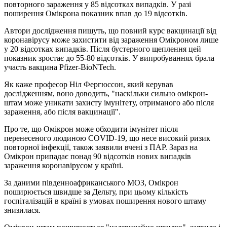
повторного зараження у 85 відсотках випадків. У разі
поширення Омікрона показник впав до 19 відсотків.
Автори дослідження пишуть, що повний курс вакцинації від
коронавірусу може захистити від зараження Омікроном лише
у 20 відсотках випадків. Після бустерного щеплення цей
показник зростає до 55-80 відсотків. У випробуваннях брала
участь вакцина Pfizer-BioNTech.
Як каже професор Ніл Фергюссон, який керував
дослідженням, воно доводить, "наскільки сильно омікрон-
штам може уникати захисту імунітету, отриманого або після
зараження, або після вакцинації".
Про те, що Омікрон може обходити імунітет після
перенесеного людиною COVID-19, що несе високий ризик
повторної інфекції, також заявили вчені з ПАР. Зараз на
Омікрон припадає понад 90 відсотків нових випадків
зараження коронавірусом у країні.
За даними південноафриканського МОЗ, Омікрон
поширюється швидше за Дельту, при цьому кількість
госпіталізацій в країні в умовах поширення нового штаму
знизилася.