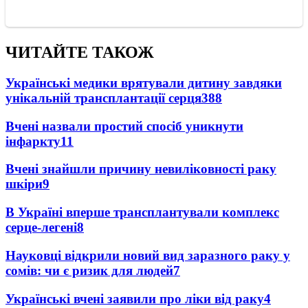
ЧИТАЙТЕ ТАКОЖ
Українські медики врятували дитину завдяки
унікальній трансплантації серця
388
Вчені назвали простий спосіб уникнути
інфаркту
11
Вчені знайшли причину невиліковності раку
шкіри
9
В Україні вперше трансплантували комплекс
серце-легені
8
Науковці відкрили новий вид заразного раку у
сомів: чи є ризик для людей
7
Українські вчені заявили про ліки від раку
4