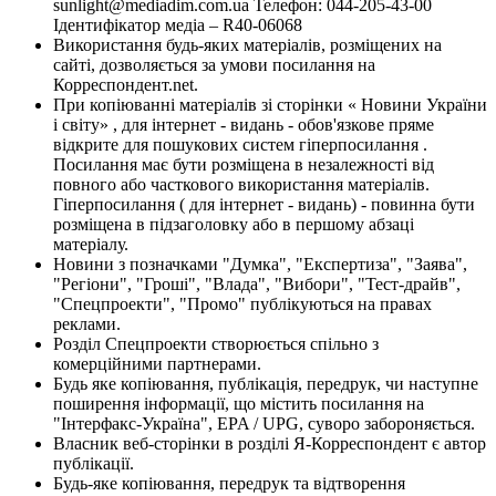
sunlight@mediadim.com.ua
Телефон: 044-205-43-00
Ідентифікатор медіа – R40-06068
Використання будь-яких матеріалів, розміщених на
сайті, дозволяється за умови посилання на
Корреспондент.net.
При копіюванні матеріалів зі сторінки « Новини України
і світу» , для інтернет - видань - обов'язкове пряме
відкрите для пошукових систем гіперпосилання .
Посилання має бути розміщена в незалежності від
повного або часткового використання матеріалів.
Гіперпосилання ( для інтернет - видань) - повинна бути
розміщена в підзаголовку або в першому абзаці
матеріалу.
Новини з позначками "Думка", "Експертиза", "Заява",
"Регіони", "Гроші", "Влада", "Вибори", "Тест-драйв",
"Спецпроекти", "Промо" публікуються на правах
реклами.
Розділ Спецпроекти створюється спільно з
комерційними партнерами.
Будь яке копіювання, публікація, передрук, чи наступне
поширення інформації, що містить посилання на
"Інтерфакс-Україна", EPA / UPG, суворо забороняється.
Власник веб-сторінки в розділі Я-Корреспондент є автор
публікації.
Будь-яке копіювання, передрук та відтворення