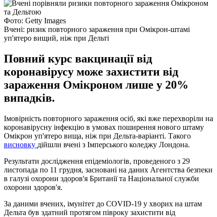
Фото: Getty Images
Вчені: ризик повторного зараження при Омікрон-штамі
уп'ятеро вищий, ніж при Дельті
Повний курс вакцинації від
коронавірусу може захистити від
зараження Омікроном лише у 20%
випадків.
Імовірність повторного зараження осіб, які вже перехворіли на
коронавірусну інфекцію в умовах поширення нового штаму
Омікрон уп'ятеро вища, ніж при Дельта-варіанті. Такого
висновку
дійшли вчені з Імперського коледжу Лондона.
Результати дослідження епідеміологів, проведеного з 29
листопада по 11 грудня, засновані на даних Агентства безпеки
в галузі охорони здоров'я Британії та Національної служби
охорони здоров'я.
За даними вчених, імунітет до COVID-19 у хворих на штам
Дельта був здатний протягом півроку захистити від