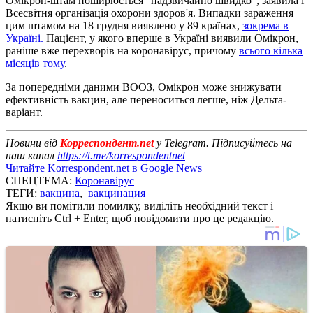
Омікрон-штам поширюється "надзвичайно швидко", заявила і
Всесвітня організація охорони здоров'я. Випадки зараження
цим штамом на 18 грудня виявлено у 89 країнах,
зокрема в
Україні.
Пацієнт, у якого вперше в Україні виявили Омікрон,
раніше вже перехворів на коронавірус, причому
всього кілька
місяців тому
.
За попередніми даними ВООЗ, Омікрон може знижувати
ефективність вакцин, але переноситься легше, ніж Дельта-
варіант.
Новини від
Корреспондент.net
у Telegram. Підписуйтесь на
наш канал
https://t.me/korrespondentnet
Читайте Korrespondent.net в Google News
СПЕЦТЕМА:
Коронавірус
ТЕГИ:
вакцина
,
вакцинация
Якщо ви помітили помилку, виділіть необхідний текст і
натисніть Ctrl + Enter, щоб повідомити про це редакцію.