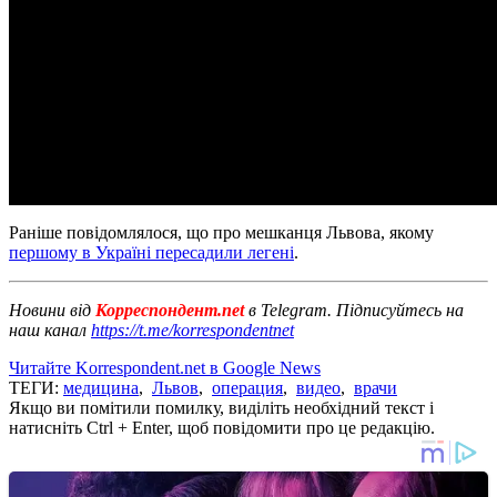
Раніше повідомлялося, що про мешканця Львова, якому
першому в Україні пересадили легені
.
Новини від
Корреспондент.net
в Telegram. Підписуйтесь на
наш канал
https://t.me/korrespondentnet
Читайте Korrespondent.net в Google News
ТЕГИ:
медицина
,
Львов
,
операция
,
видео
,
врачи
Якщо ви помітили помилку, виділіть необхідний текст і
натисніть Ctrl + Enter, щоб повідомити про це редакцію.