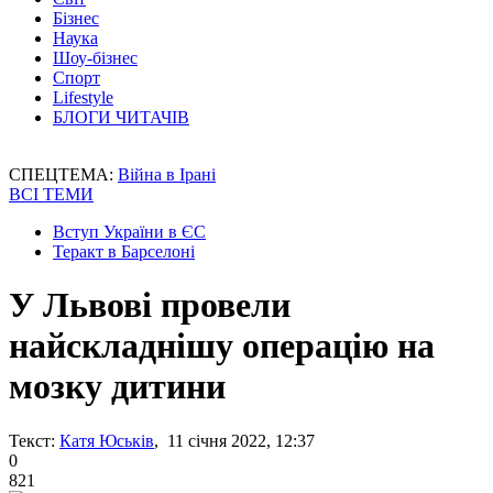
Бізнес
Наука
Шоу-бізнес
Спорт
Lifestyle
БЛОГИ ЧИТАЧІВ
СПЕЦТЕМА:
Війна в Ірані
ВСІ ТЕМИ
Вступ України в ЄС
Теракт в Барселоні
У Львові провели
найскладнішу операцію на
мозку дитини
Текст:
Катя Юськів
, 11 січня 2022, 12:37
0
821