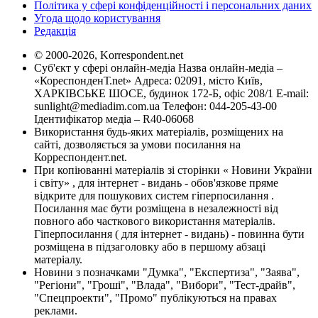
Політика у сфері конфіденційності і персональних даних
Угода щодо користування
Редакція
© 2000-2026, Korrespondent.net
Суб'єкт у сфері онлайн-медіа Назва онлайн-медіа –
«КореспонденТ.net» Адреса: 02091, місто Київ,
ХАРКІВСЬКЕ ШОСЕ, будинок 172-Б, офіс 208/1 E-mail:
sunlight@mediadim.com.ua
Телефон: 044-205-43-00
Ідентифікатор медіа – R40-06068
Використання будь-яких матеріалів, розміщених на
сайті, дозволяється за умови посилання на
Корреспондент.net.
При копіюванні матеріалів зі сторінки « Новини України
і світу» , для інтернет - видань - обов'язкове пряме
відкрите для пошукових систем гіперпосилання .
Посилання має бути розміщена в незалежності від
повного або часткового використання матеріалів.
Гіперпосилання ( для інтернет - видань) - повинна бути
розміщена в підзаголовку або в першому абзаці
матеріалу.
Новини з позначками "Думка", "Експертиза", "Заява",
"Регіони", "Гроші", "Влада", "Вибори", "Тест-драйв",
"Спецпроекти", "Промо" публікуються на правах
реклами.