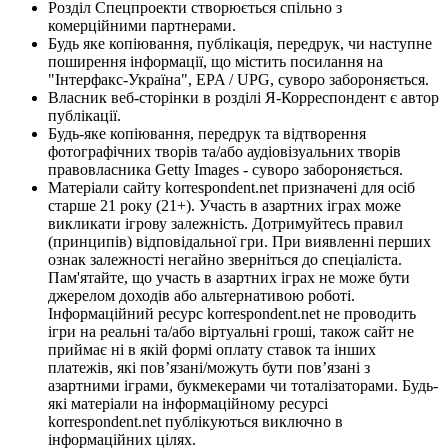
Розділ Спецпроекти створюється спільно з
комерційними партнерами.
Будь яке копіювання, публікація, передрук, чи наступне
поширення інформації, що містить посилання на
"Інтерфакс-Україна", EPA / UPG, суворо забороняється.
Власник веб-сторінки в розділі Я-Корреспондент є автор
публікації.
Будь-яке копіювання, передрук та відтворення
фотографічних творів та/або аудіовізуальних творів
правовласника Getty Images - суворо забороняється.
Матеріали сайту korrespondent.net призначені для осіб
старше 21 року (21+). Участь в азартних іграх може
викликати ігрову залежність. Дотримуйтесь правил
(принципів) відповідальної гри. При виявленні перших
ознак залежності негайно зверніться до спеціаліста.
Пам'ятайте, що участь в азартних іграх не може бути
джерелом доходів або альтернативою роботі.
Інформаційний ресурс korrespondent.net не проводить
ігри на реальні та/або віртуальні гроші, також сайт не
приймає ні в якій формі оплату ставок та інших
платежів, які пов’язані/можуть бути пов’язані з
азартними іграми, букмекерами чи тоталізаторами. Будь-
які матеріали на інформаційному ресурсі
korrespondent.net публікуються виключно в
інформаційних цілях.