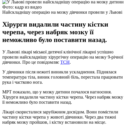
Фото: кадр из видео
Найскладнішу операцію на мозку дівчинки провели у Львові
Хірурги видалили частину кістки
черепа, через набряк мозку її
неможливо було поставити назад.
У Львові лікарі міської дитячої клінічної лікарні успішно
провели найскладнішу хірургічну операцію на мозку 9-річної
дівчинки. Про це повідомляє
ТСН
.
У дівчинки після нежиті виникли ускладнення. Піднялася
температура тіла, виник головний біль, перестала працювати
рука і частково нога.
МРТ показало, що у мозку дитини почалося нагноєння.
Хірурги видалили частину кістки черепа. Через набряк мозку
її неможливо було поставити назад.
Лікарі скористалися зарубіжним досвідом. Вони помістили
частину кістки черепа у животі дівчинки. Через два тижні
набряк мозку пройшов, і кістку встановили на місце.