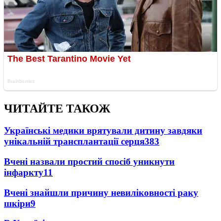
ЧИТАЙТЕ ТАКОЖ
Українські медики врятували дитину завдяки
унікальній трансплантації серця
383
Вчені назвали простий спосіб уникнути
інфаркту
11
Вчені знайшли причину невиліковності раку
шкіри
9