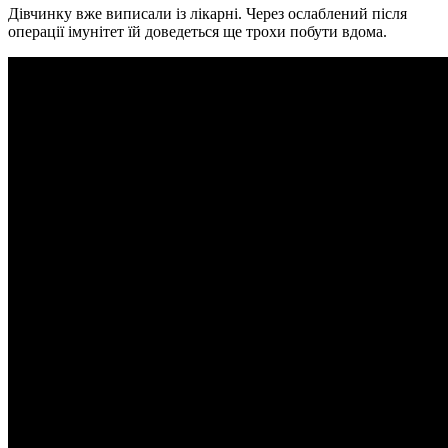
Дівчинку вже виписали із лікарні. Через ослаблений після
операції імунітет їй доведеться ще трохи побути вдома.