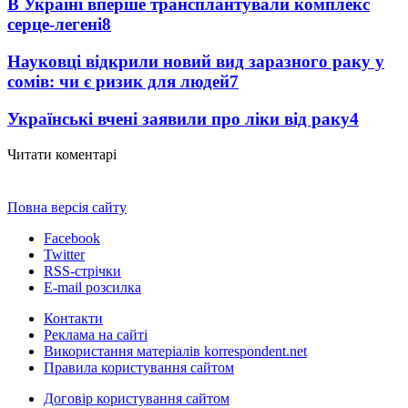
В Україні вперше трансплантували комплекс
серце-легені
8
Науковці відкрили новий вид заразного раку у
сомів: чи є ризик для людей
7
Українські вчені заявили про ліки від раку
4
Читати коментарі
Повна версія сайту
Facebook
Twitter
RSS-стрічки
E-mail розсилка
Контакти
Реклама на сайті
Використання матеріалів korrespondent.net
Правила користування сайтом
Договір користування сайтом