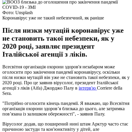
Фото: Unsplash
Коронавірус уже не такий небезпечний, як раніше
Після низки мутацій коронавірус уже
не становить такої небезпеки, як у
2020 році, заявляє президент
Італійської агенції з ліків.
Всесвітня організація охорони здоров'я незабаром може
оголосити про закінчення пандемії коронавірусу, оскільки
після низки мутацій він уже не становить такої небезпеки, як у
2020 році. Про це заявив вірусолог, президент Італійської
агенції з ліків (Aifa) Джорджо Палу в
інтерв'ю
Corriere della
Sera.
"Потрібно оголосити кінець пандемії. Я вважаю, що Всесвітня
організація охорони здоров’я близька до цього, але затримка
пов’язана із залишком обережності", - заявив Палу.
Вірусолог додав, що поширений нині штам Арктур часто стає
причиною застуди та кон'юнктивіту у дітей, але