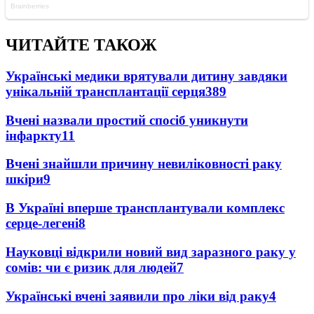
ЧИТАЙТЕ ТАКОЖ
Українські медики врятували дитину завдяки
унікальній трансплантації серця
389
Вчені назвали простий спосіб уникнути
інфаркту
11
Вчені знайшли причину невиліковності раку
шкіри
9
В Україні вперше трансплантували комплекс
серце-легені
8
Науковці відкрили новий вид заразного раку у
сомів: чи є ризик для людей
7
Українські вчені заявили про ліки від раку
4