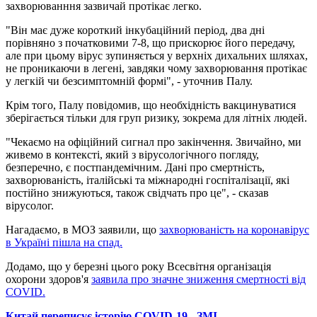
захворюванння зазвичай протікає легко.
"Він має дуже короткий інкубаційний період, два дні
порівняно з початковими 7-8, що прискорює його передачу,
але при цьому вірус зупиняється у верхніх дихальних шляхах,
не проникаючи в легені, завдяки чому захворювання протікає
у легкій чи безсимптомній формі", - уточнив Палу.
Крім того, Палу повідомив, що необхідність вакцинуватися
зберігається тільки для груп ризику, зокрема для літніх людей.
"Чекаємо на офіційний сигнал про закінчення. Звичайно, ми
живемо в контексті, який з вірусологічного погляду,
безперечно, є постпандемічним. Дані про смертність,
захворюваність, італійські та міжнародні госпіталізації, які
постійно знижуються, також свідчать про це", - сказав
вірусолог.
Нагадаємо, в МОЗ заявили, що
захворюваність на коронавірус
в Україні пішла на спад.
Додамо, що у березні цього року Всесвітня організація
охорони здоров'я
заявила про значне зниження смертності від
COVID.
Китай переписує історію COVID-19 - ЗМІ