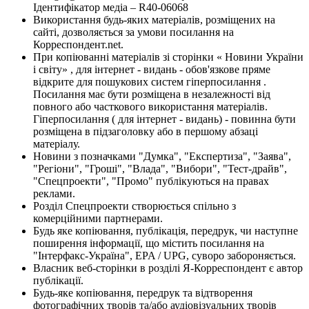
Ідентифікатор медіа – R40-06068
Використання будь-яких матеріалів, розміщених на
сайті, дозволяється за умови посилання на
Корреспондент.net.
При копіюванні матеріалів зі сторінки « Новини України
і світу» , для інтернет - видань - обов'язкове пряме
відкрите для пошукових систем гіперпосилання .
Посилання має бути розміщена в незалежності від
повного або часткового використання матеріалів.
Гіперпосилання ( для інтернет - видань) - повинна бути
розміщена в підзаголовку або в першому абзаці
матеріалу.
Новини з позначками "Думка", "Експертиза", "Заява",
"Регіони", "Гроші", "Влада", "Вибори", "Тест-драйв",
"Спецпроекти", "Промо" публікуються на правах
реклами.
Розділ Спецпроекти створюється спільно з
комерційними партнерами.
Будь яке копіювання, публікація, передрук, чи наступне
поширення інформації, що містить посилання на
"Інтерфакс-Україна", EPA / UPG, суворо забороняється.
Власник веб-сторінки в розділі Я-Корреспондент є автор
публікації.
Будь-яке копіювання, передрук та відтворення
фотографічних творів та/або аудіовізуальних творів