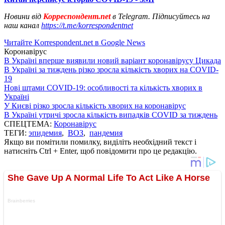
Новини від
Корреспондент.net
в Telegram. Підписуйтесь на
наш канал
https://t.me/korrespondentnet
Читайте Korrespondent.net в Google News
Коронавірус
В Україні вперше виявили новий варіант коронавірусу Цикада
В Україні за тиждень різко зросла кількість хворих на COVID-
19
Нові штами COVID-19: особливості та кількість хворих в
Україні
У Києві різко зросла кількість хворих на коронавірус
В Україні утричі зросла кількість випадків COVID за тиждень
СПЕЦТЕМА:
Коронавірус
ТЕГИ:
эпидемия
,
ВОЗ
,
пандемия
Якщо ви помітили помилку, виділіть необхідний текст і
натисніть Ctrl + Enter, щоб повідомити про це редакцію.