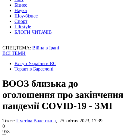
Бізнес
Наука
Шоу-бізнес
Спорт
Lifestyle
БЛОГИ ЧИТАЧІВ
СПЕЦТЕМА:
Війна в Ірані
ВСІ ТЕМИ
Вступ України в ЄС
Теракт в Барселоні
ВООЗ близька до
оголошення про закінчення
пандемії COVID-19 - ЗМІ
Текст:
Пустіва Валентина
, 25 квітня 2023, 17:39
0
958