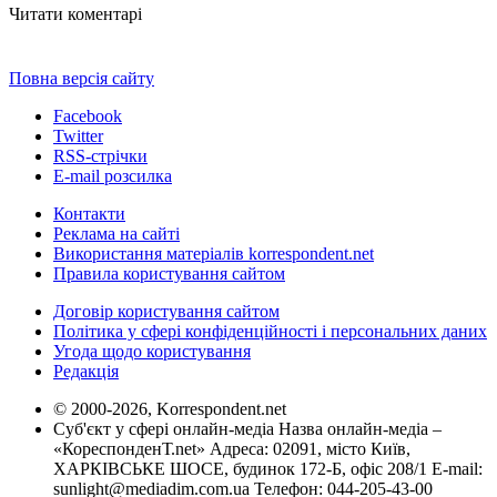
Читати коментарі
Повна версія сайту
Facebook
Twitter
RSS-стрічки
E-mail розсилка
Контакти
Реклама на сайті
Використання матеріалів korrespondent.net
Правила користування сайтом
Договір користування сайтом
Політика у сфері конфіденційності і персональних даних
Угода щодо користування
Редакція
© 2000-2026, Korrespondent.net
Суб'єкт у сфері онлайн-медіа Назва онлайн-медіа –
«КореспонденТ.net» Адреса: 02091, місто Київ,
ХАРКІВСЬКЕ ШОСЕ, будинок 172-Б, офіс 208/1 E-mail:
sunlight@mediadim.com.ua
Телефон: 044-205-43-00