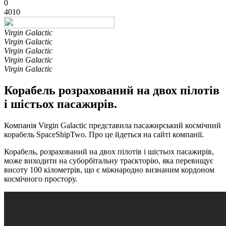
0
4010
Virgin Galactic
Virgin Galactic
Virgin Galactic
Virgin Galactic
Virgin Galactic
Корабель розрахований на двох пілотів
і шістьох пасажирів.
Компанія Virgin Galactic представила пасажирський космічний
корабель SpaceShipTwo. Про це йдеться на сайті компанії.
Корабель, розрахований на двох пілотів і шістьох пасажирів,
може виходити на суборбітальну траєкторію, яка перевищує
висоту 100 кілометрів, що є міжнародно визнаним кордоном
космічного простору.