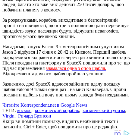
людей, багато хто вже вніс депозит 250 тисяч доларів, щоб
побачити планету з космосу.
За розрахунками, корабель виходитиме в безповітряний
простір на швидкості, що в три з половиною рази перевищує
швидкість звуку, пасажири будуть відчувати невагомість
протягом усього декількох хвилин.
Нагадаємо, запуск Falcon 9 з метеорологічним супутником
Jason 3 відбувся 17 січня о 20.42 за Києвом. Перший щабель
відокремився від ракети-носія через три хвилини після старту.
Після посадки на платформу в SpaceX повідомили про те, що
під час приземлення
зламалася одна з опор щабля.
Відокремлення другого щабля пройшло успішно.
Зазначимо, досі SpaceX вдалося здійснити вдалу посадку
щабля Falcon 9 тільки один раз - на мисі Канаверал. Спроби
посадити щабель на воду при цьому завжди були невдалими.
Читайте Korrespondent.net в Google News
ТЕГИ:
космос
,
космический корабль
,
космический туризм
,
Virgin
,
Ричард Брэнсон
Якщо ви помітили помилку, виділіть необхідний текст і
натисніть Ctrl + Enter, щоб повідомити про це редакцію.