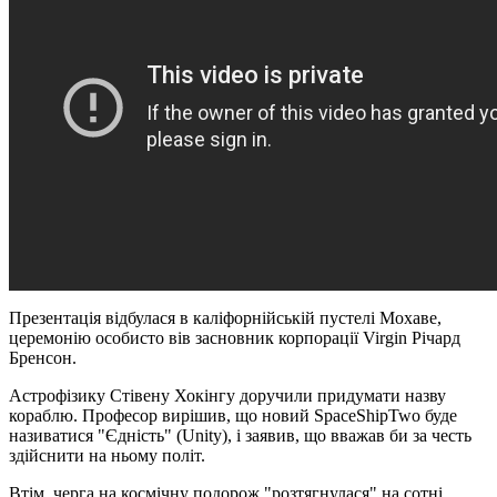
Презентація відбулася в каліфорнійській пустелі Мохаве,
церемонію особисто вів засновник корпорації Virgin Річард
Бренсон.
Астрофізику Стівену Хокінгу доручили придумати назву
кораблю. Професор вирішив, що новий SpaceShipTwo буде
називатися "Єдність" (Unity), і заявив, що вважав би за честь
здійснити на ньому політ.
Втім, черга на космічну подорож "розтягнулася" на сотні