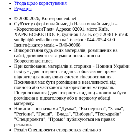
Угода щодо користування
Редакція
© 2000-2026, Korrespondent.net
Суб'єкт у сфері онлайн-медіа Назва онлайн-медіа –
«КореспонденТ.net» Адреса: 02091, місто Київ,
ХАРКІВСЬКЕ ШОСЕ, будинок 172-Б, офіс 208/1 E-mail:
sunlight@mediadim.com.ua
Телефон: 044-205-43-00
Ідентифікатор медіа – R40-06068
Використання будь-яких матеріалів, розміщених на
сайті, дозволяється за умови посилання на
Корреспондент.net.
При копіюванні матеріалів зі сторінки « Новини України
і світу» , для інтернет - видань - обов'язкове пряме
відкрите для пошукових систем гіперпосилання .
Посилання має бути розміщена в незалежності від
повного або часткового використання матеріалів.
Гіперпосилання ( для інтернет - видань) - повинна бути
розміщена в підзаголовку або в першому абзаці
матеріалу.
Новини з позначками "Думка", "Експертиза", "Заява",
"Регіони", "Гроші", "Влада", "Вибори", "Тест-драйв",
"Спецпроекти", "Промо" публікуються на правах
реклами.
Розділ Спецпроекти створюється спільно з