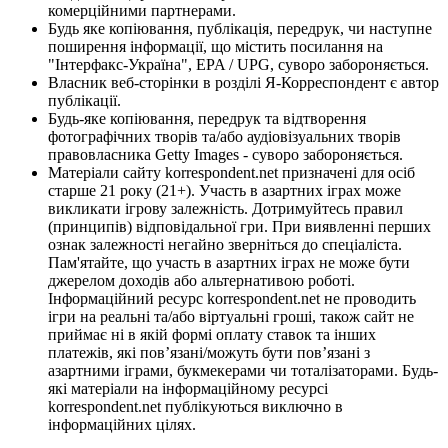
комерційними партнерами.
Будь яке копіювання, публікація, передрук, чи наступне
поширення інформації, що містить посилання на
"Інтерфакс-Україна", EPA / UPG, суворо забороняється.
Власник веб-сторінки в розділі Я-Корреспондент є автор
публікації.
Будь-яке копіювання, передрук та відтворення
фотографічних творів та/або аудіовізуальних творів
правовласника Getty Images - суворо забороняється.
Матеріали сайту korrespondent.net призначені для осіб
старше 21 року (21+). Участь в азартних іграх може
викликати ігрову залежність. Дотримуйтесь правил
(принципів) відповідальної гри. При виявленні перших
ознак залежності негайно зверніться до спеціаліста.
Пам'ятайте, що участь в азартних іграх не може бути
джерелом доходів або альтернативою роботі.
Інформаційний ресурс korrespondent.net не проводить
ігри на реальні та/або віртуальні гроші, також сайт не
приймає ні в якій формі оплату ставок та інших
платежів, які пов’язані/можуть бути пов’язані з
азартними іграми, букмекерами чи тоталізаторами. Будь-
які матеріали на інформаційному ресурсі
korrespondent.net публікуються виключно в
інформаційних цілях.