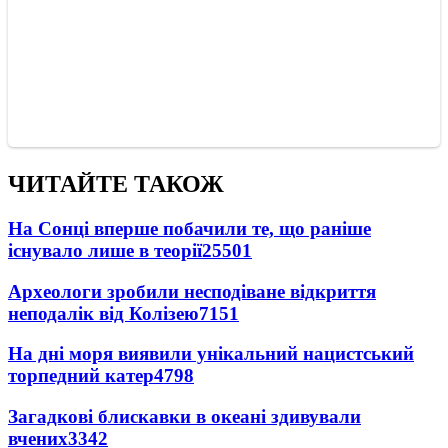
ЧИТАЙТЕ ТАКОЖ
На Сонці вперше побачили те, що раніше
існувало лише в теорії
25501
Археологи зробили несподіване відкриття
неподалік від Колізею
7151
На дні моря виявили унікальний нацистський
торпедний катер
4798
Загадкові блискавки в океані здивували
вчених
3342