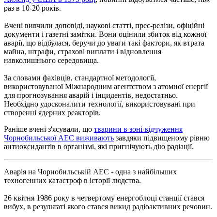
раз в 10-20 років.
Вчені вивчили доповіді, наукові статті, прес-релізи, офіційні
документи і газетні замітки. Вони оцінили збиток від кожної
аварії, що відбулася, беручи до уваги такі фактори, як втрата
майна, штрафи, страхові виплати і відновлення
навколишнього середовища.
За словами фахівців, стандартної методології,
використовуваної Міжнародним агентством з атомної енергії
для прогнозування аварій і інцидентів, недостатньо.
Необхідно удосконалити технології, використовувані при
створенні ядерних реакторів.
Раніше вчені з'ясували, що
тварини в зоні відчуження
Чорнобильської АЕС виживають
завдяки підвищеному рівню
антиоксидантів в організмі, які пригнічують дію радіації.
Аварія на Чорнобильській АЕС - одна з найбільших
техногенних катастроф в історії людства.
26 квітня 1986 року в четвертому енергоблоці станції стався
вибух, в результаті якого стався викид радіоактивних речовин.