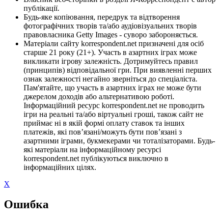
публікації.
Будь-яке копіювання, передрук та відтворення
фотографічних творів та/або аудіовізуальних творів
правовласника Getty Images - суворо забороняється.
Матеріали сайту korrespondent.net призначені для осіб
старше 21 року (21+). Участь в азартних іграх може
викликати ігрову залежність. Дотримуйтесь правил
(принципів) відповідальної гри. При виявленні перших
ознак залежності негайно зверніться до спеціаліста.
Пам'ятайте, що участь в азартних іграх не може бути
джерелом доходів або альтернативою роботі.
Інформаційний ресурс korrespondent.net не проводить
ігри на реальні та/або віртуальні гроші, також сайт не
приймає ні в якій формі оплату ставок та інших
платежів, які пов’язані/можуть бути пов’язані з
азартними іграми, букмекерами чи тоталізаторами. Будь-
які матеріали на інформаційному ресурсі
korrespondent.net публікуються виключно в
інформаційних цілях.
X
Ошибка