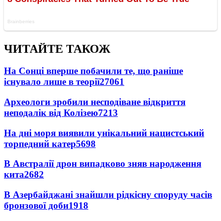
ЧИТАЙТЕ ТАКОЖ
На Сонці вперше побачили те, що раніше
існувало лише в теорії
27061
Археологи зробили несподіване відкриття
неподалік від Колізею
7213
На дні моря виявили унікальний нацистський
торпедний катер
5698
В Австралії дрон випадково зняв народження
кита
2682
В Азербайджані знайшли рідкісну споруду часів
бронзової доби
1918