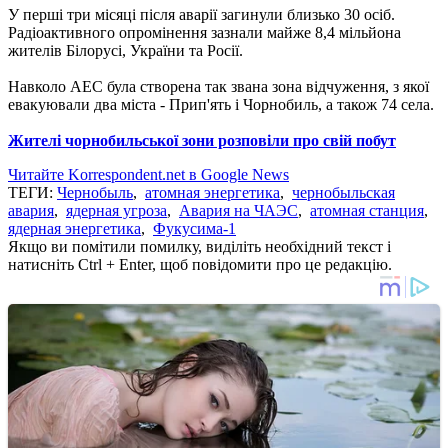
У перші три місяці після аварії загинули близько 30 осіб.
Радіоактивного опромінення зазнали майже 8,4 мільйона
жителів Білорусі, України та Росії.
Навколо АЕС була створена так звана зона відчуження, з якої
евакуювали два міста - Прип'ять і Чорнобиль, а також 74 села.
Жителі чорнобильської зони розповіли про свій побут
Читайте Korrespondent.net в Google News
ТЕГИ:
Чернобыль
,
атомная энергетика
,
чернобыльская
авария
,
ядерная угроза
,
Авария на ЧАЭС
,
атомная станция
,
ядерная энергетика
,
Фукусима-1
Якщо ви помітили помилку, виділіть необхідний текст і
натисніть Ctrl + Enter, щоб повідомити про це редакцію.