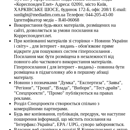
«КореспонденТ.net» Адреса: 02091, місто Київ,
ХАРКІВСЬКЕ ШОСЕ, будинок 172-Б, офіс 208/1 E-mail:
sunlight@mediadim.com.ua
Телефон: 044-205-43-00
Ідентифікатор медіа – R40-06068
Використання будь-яких матеріалів, розміщених на
сайті, дозволяється за умови посилання на
Корреспондент.net.
При копіюванні матеріалів зі сторінки « Новини України
і світу» , для інтернет - видань - обов'язкове пряме
відкрите для пошукових систем гіперпосилання .
Посилання має бути розміщена в незалежності від
повного або часткового використання матеріалів.
Гіперпосилання ( для інтернет - видань) - повинна бути
розміщена в підзаголовку або в першому абзаці
матеріалу.
Новини з позначками "Думка", "Експертиза", "Заява",
"Регіони", "Гроші", "Влада", "Вибори", "Тест-драйв",
"Спецпроекти", "Промо" публікуються на правах
реклами.
Розділ Спецпроекти створюється спільно з
комерційними партнерами.
Будь яке копіювання, публікація, передрук, чи наступне
поширення інформації, що містить посилання на
"Інтерфакс-Україна", EPA / UPG, суворо забороняється.
Власник веб-сторінки в розділі Я-Корреспондент є автор