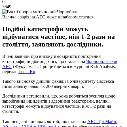
0
3649
Велика аварія на АЕС може незабаром статися
Подібні катастрофи можуть
відбуватися частіше, ніж 1-2 рази на
століття, заявляють дослідники.
Вчені заявили про високу ймовірність повторення
катастрофи, подібної до тієї, що сталася на
Чорнобильській
АЕС
і Фукусіма-1. Про це йдеться в журналі Risk Analysis,
передає
Lenta.Ru
.
Такого висновку дійшли фахівці з Університету Сассекса
після аналізу більш як 200 ядерних аварій.
Дослідники встановили, що, хоча робляться зусилля щодо
запобігання інцидентів з ядерними реакторами, великі
катастрофи можуть відбуватися частіше, ніж 1-2 рази на
століття.
Такі нещасні випадки, як той, що стався на
АЕС Трі-Майл-
Айленд у США в 1979 році
, повинні відбуватися частіше, ніж