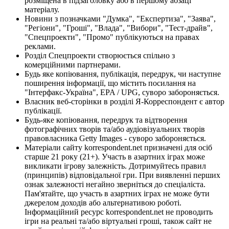
розміщена в підзаголовку або в першому абзаці
матеріалу.
Новини з позначками "Думка", "Експертиза", "Заява",
"Регіони", "Гроші", "Влада", "Вибори", "Тест-драйв",
"Спецпроекти", "Промо" публікуються на правах
реклами.
Розділ Спецпроекти створюється спільно з
комерційними партнерами.
Будь яке копіювання, публікація, передрук, чи наступне
поширення інформації, що містить посилання на
"Інтерфакс-Україна", EPA / UPG, суворо забороняється.
Власник веб-сторінки в розділі Я-Корреспондент є автор
публікації.
Будь-яке копіювання, передрук та відтворення
фотографічних творів та/або аудіовізуальних творів
правовласника Getty Images - суворо забороняється.
Матеріали сайту korrespondent.net призначені для осіб
старше 21 року (21+). Участь в азартних іграх може
викликати ігрову залежність. Дотримуйтесь правил
(принципів) відповідальної гри. При виявленні перших
ознак залежності негайно зверніться до спеціаліста.
Пам'ятайте, що участь в азартних іграх не може бути
джерелом доходів або альтернативою роботі.
Інформаційний ресурс korrespondent.net не проводить
ігри на реальні та/або віртуальні гроші, також сайт не