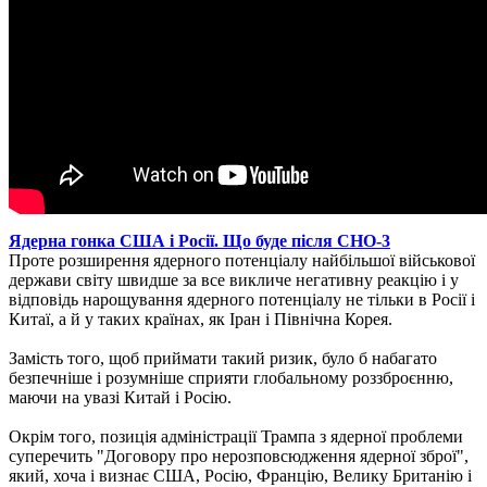
Ядерна гонка США і Росії. Що буде після СНО-3
Проте розширення ядерного потенціалу найбільшої військової
держави світу швидше за все викличе негативну реакцію і у
відповідь нарощування ядерного потенціалу не тільки в Росії і
Китаї, а й у таких країнах, як Іран і Північна Корея.
Замість того, щоб приймати такий ризик, було б набагато
безпечніше і розумніше сприяти глобальному роззброєнню,
маючи на увазі Китай і Росію.
Окрім того, позиція адміністрації Трампа з ядерної проблеми
суперечить "Договору про нерозповсюдження ядерної зброї",
який, хоча і визнає США, Росію, Францію, Велику Британію і