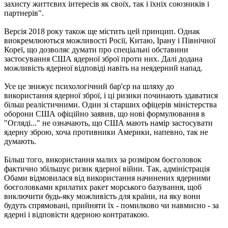
захисту життєвих інтересів як своїх, так і їхніх союзників і
партнерів".
Версія 2018 року також ще містить цей принцип. Однак
виокремлюються можливості Росії, Китаю, Ірану і Північної
Кореї, що дозволяє думати про спеціальні обставини
застосування США ядерної зброї проти них. Далі додана
можливість ядерної відповіді навіть на неядерний напад.
Усе це знижує психологічний бар'єр на шляху до
використання ядерної зброї, і ці ризики починають здаватися
більш реалістичними. Один зі старших офіцерів міністерства
оборони США офіційно заявив, що нові формулювання в
"Огляді..." не означають, що США мають намір застосувати
ядерну зброю, хоча противники Америки, напевно, так не
думають.
Більш того, використання малих за розміром боєголовок
фактично збільшує ризик ядерної війни. Так, адміністрація
Обами відмовилася від використання начинених ядерними
боєголовками крилатих ракет морського базування, щоб
виключити будь-яку можливість для країни, на яку вони
будуть спрямовані, прийняти їх - помилково чи навмисно - за
ядерні і відповісти ядерною контратакою.