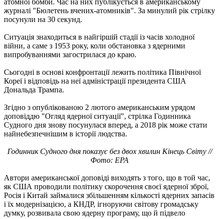
атомної бомби. Час на них публікується в американському
журналі "Бюлетень вчених-атомників". За минулий рік стрілку
посунули на 30 секунд.
Ситуація знаходиться в найгіршій стадії із часів холодної
війни, а саме з 1953 року, коли обстановка з ядерними
випробуваннями загострилася до краю.
Сьогодні в основі конфронтації лежить політика Північної
Кореї і відповідь на неї адміністрації президента США
Дональда Трампа.
Згідно з опублікованою 2 лютого американським урядом
доповіддю "Огляд ядерної ситуації", стрілка Годинника
Судного дня знову посунулася вперед, а 2018 рік може стати
найнебезпечнішим в історії людства.
Годинник Судного дня показує без двох хвилин Кінець Світу //
Фото: EPA
Автори американської доповіді виходять з того, що в той час,
як США проводили політику скорочення своєї ядерної зброї,
Росія і Китай займалися збільшенням кількості ядерних запасів
і їх модернізацією, а КНДР, ігноруючи світову громадську
думку, розвивала свою ядерну програму, що й підвело