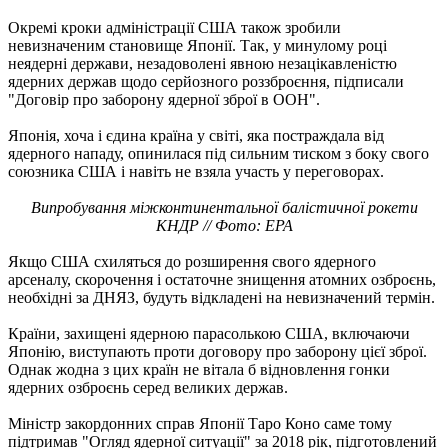
Окремі кроки адміністрації США також зробили
невизначеним становище Японії. Так, у минулому році
неядерні держави, незадоволені явною незацікавленістю
ядерних держав щодо серйозного роззброєння, підписали
"Договір про заборону ядерної зброї в ООН".
Японія, хоча і єдина країна у світі, яка постраждала від
ядерного нападу, опинилася під сильним тиском з боку свого
союзника США і навіть не взяла участь у переговорах.
Випробування міжконтинентальної балістичної рокети
КНДР // Фото: EPA
Якщо США схиляться до розширення свого ядерного
арсеналу, скорочення і остаточне знищення атомних озброєнь,
необхідні за ДНЯЗ, будуть відкладені на невизначений термін.
Країни, захищені ядерною парасолькою США, включаючи
Японію, виступають проти договору про заборону цієї зброї.
Однак жодна з цих країн не вітала б відновлення гонки
ядерних озброєнь серед великих держав.
Міністр закордонних справ Японії Таро Коно саме тому
підтримав "Огляд ядерної ситуації" за 2018 рік, підготовлений