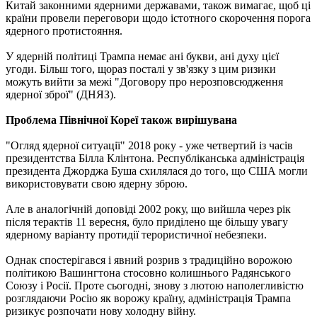
Китай законними ядерними державами, також вимагає, щоб ці
країни провели переговори щодо істотного скорочення порога
ядерного протистояння.
У ядерній політиці Трампа немає ані букви, ані духу цієї
угоди. Більш того, щораз посталі у зв'язку з цим ризики
можуть вийти за межі "Договору про нерозповсюдження
ядерної зброї" (ДНЯЗ).
Проблема Північної Кореї також вирішувана
"Огляд ядерної ситуації" 2018 року - уже четвертий із часів
президентства Білла Клінтона. Республіканська адміністрація
президента Джорджа Буша схилялася до того, що США могли
використовувати свою ядерну зброю.
Але в аналогічній доповіді 2002 року, що вийшла через рік
після терактів 11 вересня, було приділено ще більшу увагу
ядерному варіанту протидії терористичної небезпеки.
Однак спостерігався і явний розрив з традиційно ворожою
політикою Вашингтона стосовно колишнього Радянського
Союзу і Росії. Проте сьогодні, знову з лютою наполегливістю
розглядаючи Росію як ворожу країну, адміністрація Трампа
ризикує розпочати нову холодну війну.