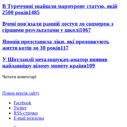
В Туреччині знайшли мармурову статую, якій
2500 років
1485
Вчені пов'язали ранній доступ до соцмереж з
гіршими результатами у школі
1067
Японія представила ліки, які продовжують
життя котів до 30 років
117
У Шотландії металошукач-аматор виявив
найдавнішу відому монету країни
109
Читати коментарі
Повна версія сайту
Facebook
Twitter
RSS-стрічки
E-mail розсилка