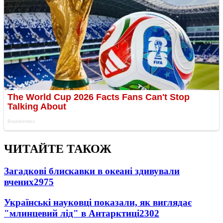
ЧИТАЙТЕ ТАКОЖ
Загадкові блискавки в океані здивували
вчених
2975
Українські науковці показали, як виглядає
"млинцевий лід" в Антарктиці
2302