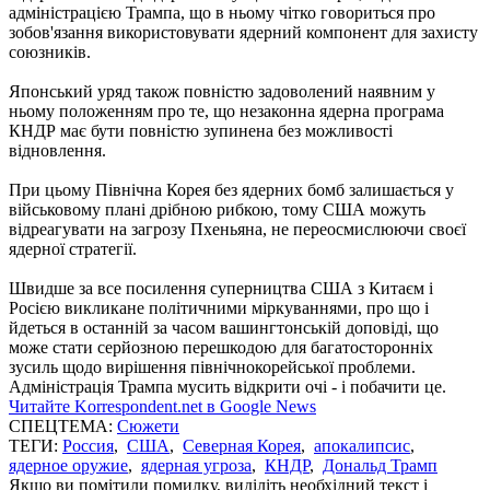
адміністрацією Трампа, що в ньому чітко говориться про
зобов'язання використовувати ядерний компонент для захисту
союзників.
Японський уряд також повністю задоволений наявним у
ньому положенням про те, що незаконна ядерна програма
КНДР має бути повністю зупинена без можливості
відновлення.
При цьому Північна Корея без ядерних бомб залишається у
військовому плані дрібною рибкою, тому США можуть
відреагувати на загрозу Пхеньяна, не переосмислюючи своєї
ядерної стратегії.
Швидше за все посилення суперництва США з Китаєм і
Росією викликане політичними міркуваннями, про що і
йдеться в останній за часом вашингтонській доповіді, що
може стати серйозною перешкодою для багатосторонніх
зусиль щодо вирішення північнокорейської проблеми.
Адміністрація Трампа мусить відкрити очі - і побачити це.
Читайте Korrespondent.net в Google News
СПЕЦТЕМА:
Сюжети
ТЕГИ:
Россия
,
США
,
Северная Корея
,
апокалипсис
,
ядерное оружие
,
ядерная угроза
,
КНДР
,
Дональд Трамп
Якщо ви помітили помилку, виділіть необхідний текст і