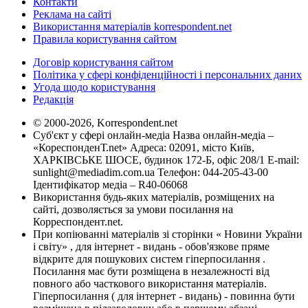
Контакти
Реклама на сайті
Використання матеріалів korrespondent.net
Правила користування сайтом
Договір користування сайтом
Політика у сфері конфіденційності і персональних даних
Угода щодо користування
Редакція
© 2000-2026, Korrespondent.net
Суб'єкт у сфері онлайн-медіа Назва онлайн-медіа –
«КореспонденТ.net» Адреса: 02091, місто Київ,
ХАРКІВСЬКЕ ШОСЕ, будинок 172-Б, офіс 208/1 E-mail:
sunlight@mediadim.com.ua
Телефон: 044-205-43-00
Ідентифікатор медіа – R40-06068
Використання будь-яких матеріалів, розміщених на
сайті, дозволяється за умови посилання на
Корреспондент.net.
При копіюванні матеріалів зі сторінки « Новини України
і світу» , для інтернет - видань - обов'язкове пряме
відкрите для пошукових систем гіперпосилання .
Посилання має бути розміщена в незалежності від
повного або часткового використання матеріалів.
Гіперпосилання ( для інтернет - видань) - повинна бути