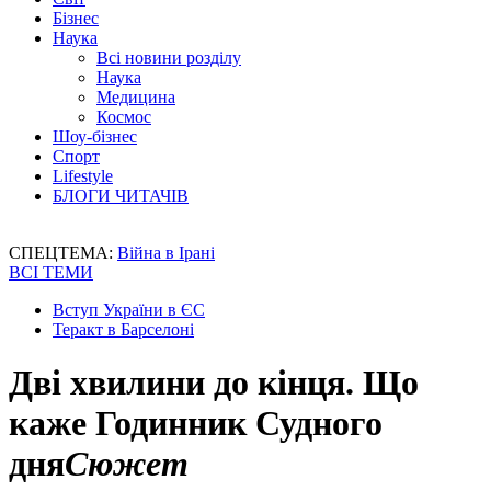
Бізнес
Наука
Всі новини розділу
Наука
Медицина
Космос
Шоу-бізнес
Спорт
Lifestyle
БЛОГИ ЧИТАЧІВ
СПЕЦТЕМА:
Війна в Ірані
ВСІ ТЕМИ
Вступ України в ЄС
Теракт в Барселоні
Дві хвилини до кінця. Що
каже Годинник Судного
дня
Сюжет