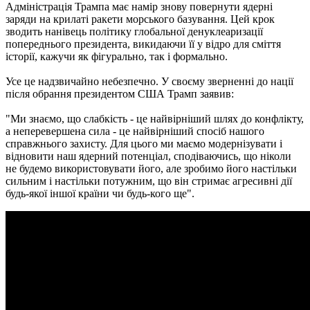
Адміністрація Трампа має намір знову повернути ядерні
заряди на крилаті ракети морського базування. Цей крок
зводить нанівець політику глобальної денуклеаризації
попереднього президента, викидаючи її у відро для сміття
історії, кажучи як фігурально, так і формально.
Усе це надзвичайно небезпечно. У своєму зверненні до нації
після обрання президентом США Трамп заявив:
"Ми знаємо, що слабкість - це найвірніший шлях до конфлікту,
а неперевершена сила - це найвірніший спосіб нашого
справжнього захисту. Для цього ми маємо модернізувати і
відновити наш ядерний потенціал, сподіваючись, що ніколи
не будемо використовувати його, але зробимо його настільки
сильним і настільки потужним, що він стримає агресивні дії
будь-якої іншої країни чи будь-кого ще".