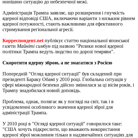
нинішню ситуацію до небезпечної межі.
Адміністрація Трампа заявляє, що розширення і гнучкість
ядерної відповіді США, включаючи варіанти з низьким рівнем
ядерної потужності, стають важливими для ефективного
стримування регіональної агресії.
Корреспондент.net
публікує статтю національної японської
газети
Майніті симбун
під назвою "Ризики нової ядерної
політики Трампа ведуть людство по дорозі темряви".
Скоротити ядерну зброю, а не змагатися з Росією
Попередній "Огляд ядерної ситуації" був складений при
президенті Бараку Обамі у 2010 році. Глобальна ситуація у
сфері міжнародної безпеки дійсно змінилася за ці вісім років, і
Трампу знадобилася новий доповідь.
Проблема, однак, полягає як у погляді на світ, так і в
усвідомленні особливого значення ядерної зброї для
адміністрації Трампа.
У 2010 році в "Огляді ядерної ситуації" говорилося таке:
"США хочуть підкреслити, що вважають використання
ядерної зброї можливим тільки в надзвичайних ситуаціях для