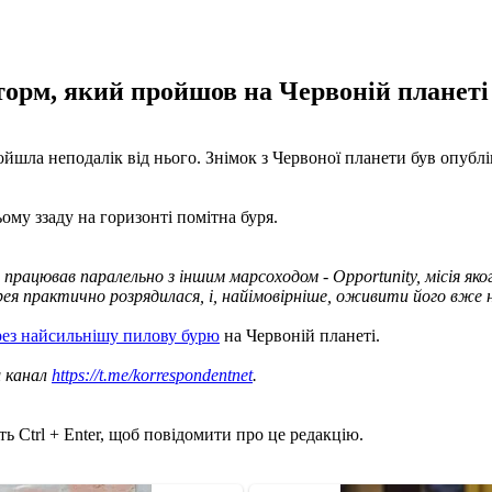
орм, який пройшов на Червоній планеті н
 пройшла неподалік від нього. Знімок з Червоної планети був оп
ому ззаду на горизонті помітна буря.
ін працював паралельно з іншим марсоходом - Opportunity, місія я
арея практично розрядилася, і, найімовірніше, оживити його вже 
ерез найсильнішу пилову бурю
на Червоній планеті.
ш канал
https://t.me/korrespondentnet
.
ь Ctrl + Enter, щоб повідомити про це редакцію.