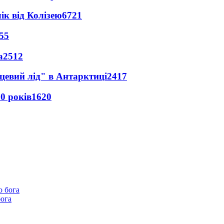
ік від Колізею
6721
55
а
2512
цевий лід" в Антарктиці
2417
0 років
1620
бога