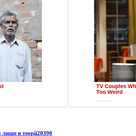
 лише в теорії
20390