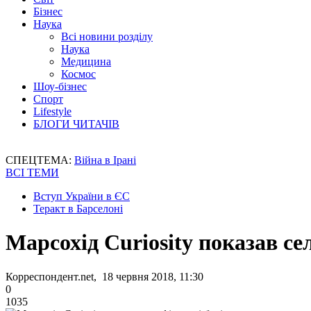
Бізнес
Наука
Всі новини розділу
Наука
Медицина
Космос
Шоу-бізнес
Спорт
Lifestyle
БЛОГИ ЧИТАЧІВ
СПЕЦТЕМА:
Війна в Ірані
ВСІ ТЕМИ
Вступ України в ЄС
Теракт в Барселоні
Марсохід Curiosity показав сел
Корреспондент.net, 18 червня 2018, 11:30
0
1035