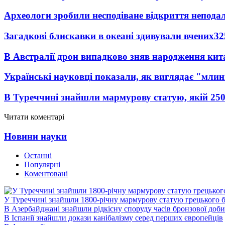
Археологи зробили несподіване відкриття неподал
Загадкові блискавки в океані здивували вчених
32
В Австралії дрон випадково зняв народження кит
Українські науковці показали, як виглядає "млин
В Туреччині знайшли мармурову статую, якій 250
Читати коментарі
Новини науки
Останні
Популярні
Коментовані
У Туреччині знайшли 1800-річну мармурову статую грецького 
В Азербайджані знайшли рідкісну споруду часів бронзової доби
В Іспанії знайшли докази канібалізму серед перших європейців