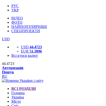
РУС
УКР
ВІДЕО
ФОТО
НАЙПОПУЛЯРНІШІ
СПЕЦПРОЕКТИ
USD
USD
44.4723
EUR
51.3096
Всі курси валют
44.4723
Авторизація
Пошук
RU
ВСІ РОЗДІЛИ
Головна
Україна
Місто
Світ