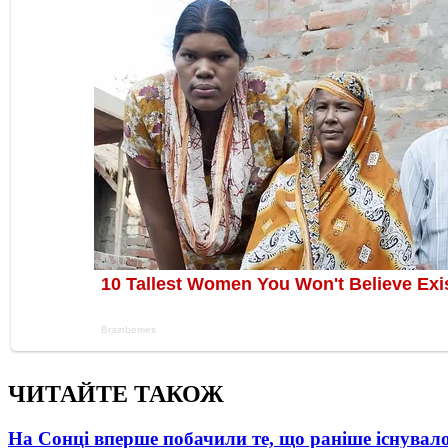
ЧИТАЙТЕ ТАКОЖ
На Сонці вперше побачили те, що раніше існувало