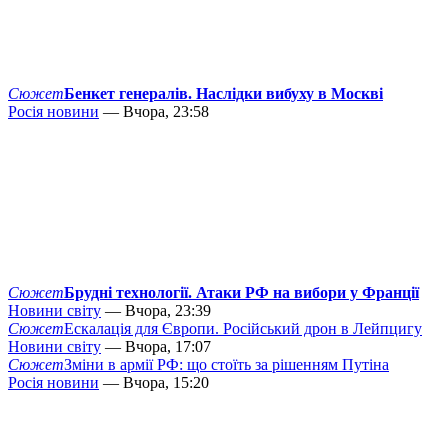
Сюжет
Бенкет генералів. Наслідки вибуху в Москві
Росія новини
— Вчора, 23:58
Сюжет
Брудні технології. Атаки РФ на вибори у Франції
Новини світу
— Вчора, 23:39
Сюжет
Ескалація для Європи. Російський дрон в Лейпцигу
Новини світу
— Вчора, 17:07
Сюжет
Зміни в армії РФ: що стоїть за рішенням Путіна
Росія новини
— Вчора, 15:20