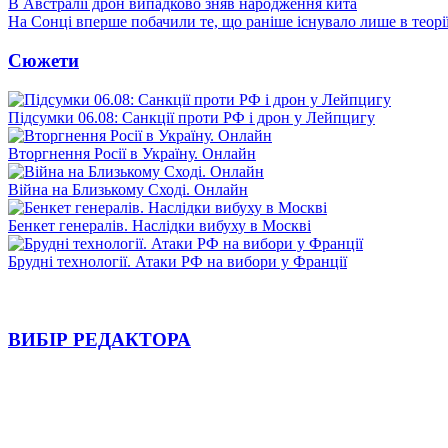
В Австралії дрон випадково зняв народження кита
На Сонці вперше побачили те, що раніше існувало лише в теорі
Сюжети
Підсумки 06.08: Санкції проти РФ і дрон у Лейпцигу
Вторгнення Росії в Україну. Онлайн
Війна на Близькому Сході. Онлайн
Бенкет генералів. Наслідки вибуху в Москві
Брудні технології. Атаки РФ на вибори у Франції
ВИБІР РЕДАКТОРА