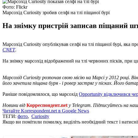
Фото: Flickr
Марсохід Curiosity зробив селфі на тлі піщаної бурі
На знімку пристрій записав піщаний шт
Марсохід Curiosity опублікував селфі на тлі піщаної бурі, яка
CNET
.
На знімку марсохід відображений на тлі червоних пісків, при ць
Марсохід Curiosity розпочав свою місію на Марсі у 2012 році. В
його зачепила піщана буря - і ровер застряг у пісках. Його бат
Раніше повідомлялося, що марсохід
Opportunity відключився ч
Новини від
Корреспондент.net
у Telegram. Підписуйтесь на на
Читайте Korrespondent.net в Google News
ТЕГИ:
фото
,
Curiosity
Якщо ви помітили помилку, виділіть необхідний текст і натисніт