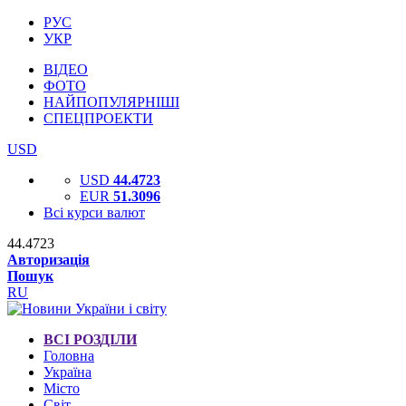
РУС
УКР
ВІДЕО
ФОТО
НАЙПОПУЛЯРНІШІ
СПЕЦПРОЕКТИ
USD
USD
44.4723
EUR
51.3096
Всі курси валют
44.4723
Авторизація
Пошук
RU
ВСІ РОЗДІЛИ
Головна
Україна
Місто
Світ