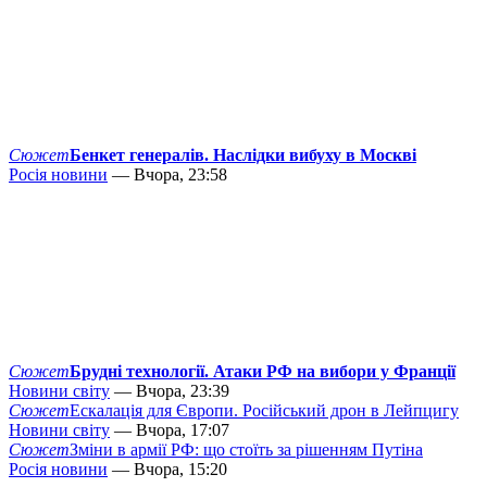
Сюжет
Бенкет генералів. Наслідки вибуху в Москві
Росія новини
— Вчора, 23:58
Сюжет
Брудні технології. Атаки РФ на вибори у Франції
Новини світу
— Вчора, 23:39
Сюжет
Ескалація для Європи. Російський дрон в Лейпцигу
Новини світу
— Вчора, 17:07
Сюжет
Зміни в армії РФ: що стоїть за рішенням Путіна
Росія новини
— Вчора, 15:20