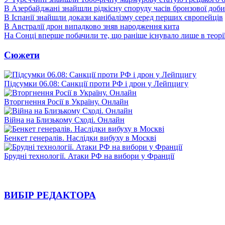
В Азербайджані знайшли рідкісну споруду часів бронзової доби
В Іспанії знайшли докази канібалізму серед перших європейців
В Австралії дрон випадково зняв народження кита
На Сонці вперше побачили те, що раніше існувало лише в теорі
Сюжети
Підсумки 06.08: Санкції проти РФ і дрон у Лейпцигу
Вторгнення Росії в Україну. Онлайн
Війна на Близькому Сході. Онлайн
Бенкет генералів. Наслідки вибуху в Москві
Брудні технології. Атаки РФ на вибори у Франції
ВИБІР РЕДАКТОРА