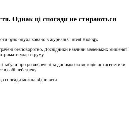
ття. Однак ці спогади не стираються
ти було опубліковано в журналі Current Biology.
 втрачені безповоротно. Дослідники навчили маленьких мишенят
 отримати удар струму.
ті забули про ризик, вчені за допомогою методів оптогенетики
 в собі небезпеку.
 що спогади можна відновити.