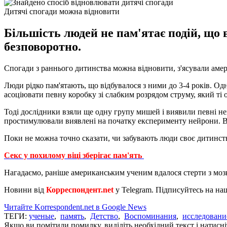
Дитячі спогади можна відновити
Більшість людей не пам'ятає подій, що
безповоротно.
Спогади з раннього дитинства можна відновити, з'ясували амери
Люди рідко пам'ятають, що відбувалося з ними до 3-4 років. 
асоціювати певну коробку зі слабким розрядом струму, який ті 
Тоді дослідники взяли ще одну групу мишей і виявили певні ней
простимулювали виявлені на початку експерименту нейрони. Ви
Поки не можна точно сказати, чи забувають люди своє дитинств
Секс у похилому віці зберігає пам'ять
Нагадаємо, раніше американським ученим вдалося стерти з моз
Новини від
Корреспондент.net
у Telegram. Підписуйтесь на на
Читайте Korrespondent.net в Google News
ТЕГИ:
ученые
,
память
,
Детство
,
Воспоминания
,
исследовани
Якщо ви помітили помилку, виділіть необхідний текст і натисніт