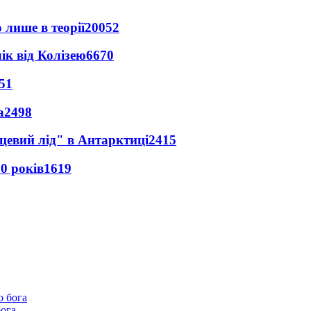
 лише в теорії
20052
ік від Колізею
6670
51
а
2498
цевий лід" в Антарктиці
2415
0 років
1619
бога