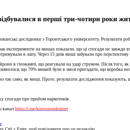
 відбувалися в перші три-чотири роки жи
канські дослідники з Торонтського університету. Результати робо
Однак експерименти на мишах показали, що ці спогади не завжди
отримували в лапу. Через 15 днів миші забували про перспективу
рони в гіпокампі, що реагували на удар струмом. Після того, як 
явилося, що 70% мишей були в змозі пригадати, що коробка несе
о так само, як миші. Проте, результати дослідження показують,
ку спогади про прийом наркотиків.
ш канал
https://t.me/korrespondentnet
е
ь Ctrl + Enter, щоб повідомити про це редакцію.