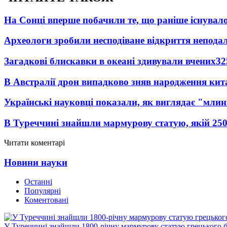
На Сонці вперше побачили те, що раніше існувало
Археологи зробили несподіване відкриття неподал
Загадкові блискавки в океані здивували вчених
32
В Австралії дрон випадково зняв народження кит
Українські науковці показали, як виглядає "млин
В Туреччині знайшли мармурову статую, якій 250
Читати коментарі
Новини науки
Останні
Популярні
Коментовані
У Туреччині знайшли 1800-річну мармурову статую грецького 