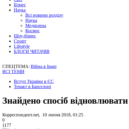
Бізнес
Наука
Всі новини розділу
Наука
Медицина
Космос
Шоу-бізнес
Спорт
Lifestyle
БЛОГИ ЧИТАЧІВ
СПЕЦТЕМА:
Війна в Ірані
ВСІ ТЕМИ
Вступ України в ЄС
Теракт в Барселоні
Знайдено спосіб відновлювати
Корреспондент.net, 10 липня 2018, 01:25
0
1177