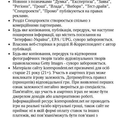
Новини з позначками "Думка", "Експертиза", "Заява",
"Регіони", "Гроші", "Влада", "Вибори", "Тест-драйв",
"Спецпроекти", "Промо" публікуються на правах
реклами.
Розділ Спецпроекти створюється спільно з
комерційними партнерами.
Будь яке копіювання, публікація, передрук, чи наступне
поширення інформації, що містить посилання на
"Інтерфакс-Україна", EPA / UPG, суворо забороняється.
Власник веб-сторінки в розділі Я-Корреспондент є автор
публікації.
Будь-яке копіювання, передрук та відтворення
фотографічних творів та/або аудіовізуальних творів
правовласника Getty Images - суворо забороняється.
Матеріали сайту korrespondent.net призначені для осіб
старше 21 року (21+). Участь в азартних іграх може
викликати ігрову залежність. Дотримуйтесь правил
(принципів) відповідальної гри. При виявленні перших
ознак залежності негайно зверніться до спеціаліста.
Пам'ятайте, що участь в азартних іграх не може бути
джерелом доходів або альтернативою роботі.
Інформаційний ресурс korrespondent.net не проводить
ігри на реальні та/або віртуальні гроші, також сайт не
приймає ні в якій формі оплату ставок та інших
платежів, які пов’язані/можуть бути пов’язані з