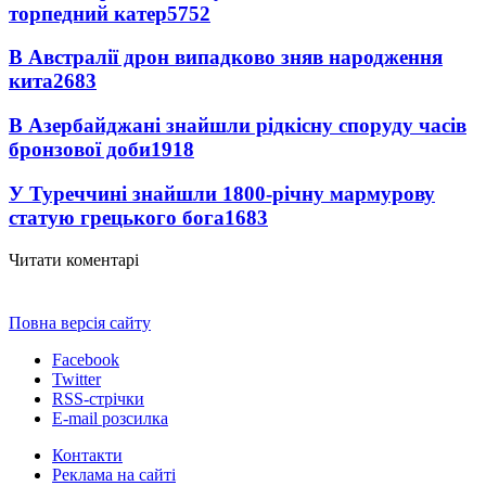
торпедний катер
5752
В Австралії дрон випадково зняв народження
кита
2683
В Азербайджані знайшли рідкісну споруду часів
бронзової доби
1918
У Туреччині знайшли 1800-річну мармурову
статую грецького бога
1683
Читати коментарі
Повна версія сайту
Facebook
Twitter
RSS-стрічки
E-mail розсилка
Контакти
Реклама на сайті