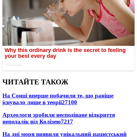
ЧИТАЙТЕ ТАКОЖ
На Сонці вперше побачили те, що раніше
існувало лише в теорії
27100
Археологи зробили несподіване відкриття
неподалік від Колізею
7217
На дні моря виявили унікальний нацистський