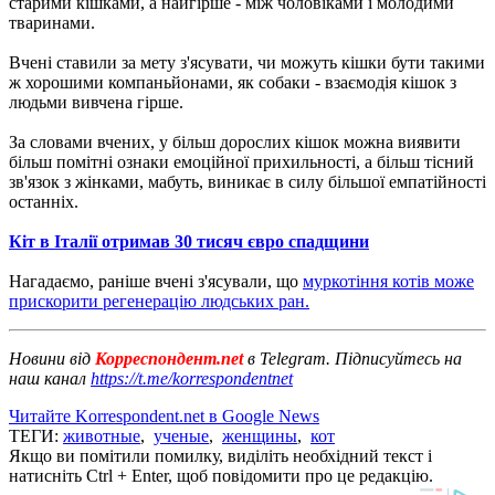
старими кішками, а найгірше - між чоловіками і молодими
тваринами.
Вчені ставили за мету з'ясувати, чи можуть кішки бути такими
ж хорошими компаньйонами, як собаки - взаємодія кішок з
людьми вивчена гірше.
За словами вчених, у більш дорослих кішок можна виявити
більш помітні ознаки емоційної прихильності, а більш тісний
зв'язок з жінками, мабуть, виникає в силу більшої емпатійності
останніх.
Кіт в Італії отримав 30 тисяч євро спадщини
Нагадаємо, раніше вчені з'ясували, що
муркотіння котів може
прискорити регенерацію людських ран.
Новини від
Корреспондент.net
в Telegram. Підписуйтесь на
наш канал
https://t.me/korrespondentnet
Читайте Korrespondent.net в Google News
ТЕГИ:
животные
,
ученые
,
женщины
,
кот
Якщо ви помітили помилку, виділіть необхідний текст і
натисніть Ctrl + Enter, щоб повідомити про це редакцію.