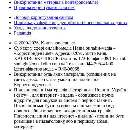
Використання матеріалів korrespondent.net
Правила користування сайтом
Договір користування сайтом
Політика у сфері конфіденційності і персональних даних
Угода щодо користування
Редакція
© 2000-2026, Korrespondent.net
Суб'єкт у сфері онлайн-медіа Назва онлайн-медіа –
«КореспонденТ.net» Адреса: 02091, місто Київ,
ХАРКІВСЬКЕ ШОСЕ, будинок 172-Б, офіс 208/1 E-mail:
sunlight@mediadim.com.ua
Телефон: 044-205-43-00
Ідентифікатор медіа – R40-06068
Використання будь-яких матеріалів, розміщених на
сайті, дозволяється за умови посилання на
Корреспондент.net.
При копіюванні матеріалів зі сторінки « Новини України
і світу» , для інтернет - видань - обов'язкове пряме
відкрите для пошукових систем гіперпосилання .
Посилання має бути розміщена в незалежності від
повного або часткового використання матеріалів.
Гіперпосилання ( для інтернет - видань) - повинна бути
розміщена в підзаголовку або в першому абзаці
матеріалу.