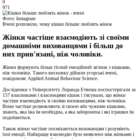
0
971
Фото: Instagram
Вчені розповіли, чому кішки більше люблять жінок
Жінки частіше взаємодіють зі своїми
домашніми вихованцями і більш до
них прив'язані, ніж чоловіки.
Жінки формують більш тісний емоційний зв'язок з кішками,
ніж чоловіки. Такого висновку дійшли угорські вчені,
повідомляє Applied Animal Behaviour Science.
Дослідники з Університету Лоранда Етвеша поспостерігали за
157 власниками і власницями кішок і з'ясували, що жінки
частіше взаємодіють зі своїми вихованцями, ніж чоловіки.
Вони частіше розмовляють зі своєю або чужими кішками,
знають, яка їжа їм необхідна, а яка заборонена і які іграшки їм
подобаються.
Також жінки частіше посміхаються вихованцям і розуміють
їхні емоції. Найкраще взаємодію було виявлено між жінками і