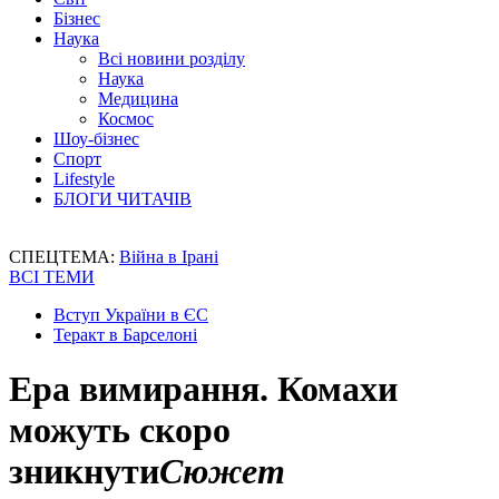
Бізнес
Наука
Всі новини розділу
Наука
Медицина
Космос
Шоу-бізнес
Спорт
Lifestyle
БЛОГИ ЧИТАЧІВ
СПЕЦТЕМА:
Війна в Ірані
ВСІ ТЕМИ
Вступ України в ЄС
Теракт в Барселоні
Ера вимирання. Комахи
можуть скоро
зникнути
Сюжет