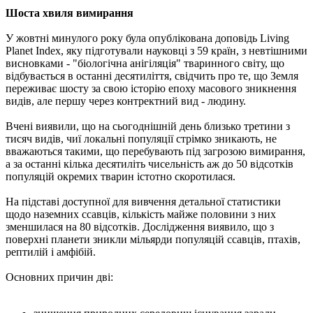
Шоста хвиля вимирання
У жовтні минулого року була опублікована доповідь Living
Planet Index, яку підготували науковці з 59 країн, з невтішними
висновками - "біологічна анігіляція" тваринного світу, що
відбувається в останні десятиліття, свідчить про те, що Земля
переживає шосту за свою історію епоху масового зникнення
видів, але першу через контректний вид - людину.
Вчені виявили, що на сьогоднішній день близько третини з
тисяч видів, чиї локальні популяції стрімко зникають, не
вважаються такими, що перебувають під загрозою вимирання,
а за останні кілька десятиліть чисельність аж до 50 відсотків
популяцій окремих тварин істотно скоротилася.
На підставі доступної для вивчення детальної статистики
щодо наземних ссавців, кількість майже половини з них
зменшилася на 80 відсотків. Дослідження виявило, що з
поверхні планети зникли мільярди популяцій ссавців, птахів,
рептилій і амфібій.
Основних причин дві: