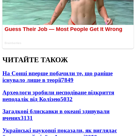
ЧИТАЙТЕ ТАКОЖ
На Сонці вперше побачили те, що раніше
існувало лише в теорії
7849
Археологи зробили несподіване відкриття
неподалік від Колізею
5032
Загадкові блискавки в океані здивували
вчених
3131
Українські науковці показали, як виглядає