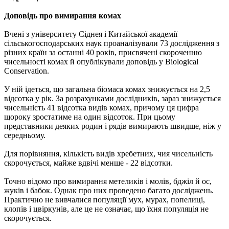
Доповідь про вимирання комах
Вчені з університету Сіднея і Китайської академії
сільськогосподарських наук проаналізували 73 дослідження з
різних країн за останні 40 років, присвячені скороченню
чисельності комах й опублікували доповідь у Biological
Conservation.
У ній ідеться, що загальна біомаса комах знижується на 2,5
відсотка у рік. За розрахунками дослідників, зараз знижується
чисельність 41 відсотка видів комах, причому ця цифра
щороку зростатиме на один відсоток. При цьому
представники деяких родин і рядів вимирають швидше, ніж у
середньому.
Для порівняння, кількість видів хребетних, чия чисельність
скорочується, майже вдвічі менше - 22 відсотки.
Точно відомо про вимирання метеликів і молів, бджіл й ос,
жуків і бабок. Однак про них проведено багато досліджень.
Практично не вивчалися популяції мух, мурах, попелиці,
клопів і цвіркунів, але це не означає, що їхня популяція не
скорочується.