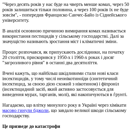
"Через десять років у нас буде на чверть менше комах, через 50
років залишиться тільки половина, а через 100 років їх не буде
зовсім", - попередив Франциско Санчес-Байо із Сіднейського
університету.
В аналізі основною причиною вимирання комах називається
використання пестицидів у сільському господарстві. Далі за
значущістю називають зростання міст і кліматичні зміни.
Процес розпочався, як припускають дослідники, на початку
20 століття, прискорився у 1950-х і 1960-х роках і досяг
"загрозливого рівня" в останні два десятиліття.
Вчені кажуть, що найбільш шкідливими стали нові класи
інсектицидів, у тому числі неонікотиноїди (синтетичний
інсектицид, за своєю дією схожий з нікотином) і фіпроніл
(інсектицидний засіб, який активно застосовується для
виведення мурах, тарганів, молі), які накопичуються в ѓрунті.
Нагадаємо, що влітку минулого року в Україні через хімікати
масово гинули бджоли
, що завдало великої шкоди сільському
господарству.
Це призведе до катастрофи