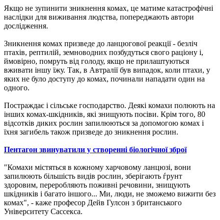
Якщо не зупинити зникнення комах, це матиме катастрофічні
наслідки для виживання людства, попереджають автори
дослідження.
Зникнення комах призведе до ланцюгової реакції - безліч
птахів, рептилій, земноводних позбудуться свого раціону і,
ймовірно, помруть від голоду, якщо не прилаштуються
вживати іншу їжу. Так, в Автралії був випадок, коли птахи, у
яких не було доступу до комах, починали нападати один на
одного.
Постраждає і сільське господарство. Деякі комахи полюють на
інших комах-шкідників, які знищують посіви. Крім того, 80
відсотків диких рослин запилюються за допомогою комах і
їхня загибель також призведе до зникнення рослин.
Пентагон звинуватили у створенні біологічної зброї
"Комахи містяться в кожному харчовому ланцюзі, вони
запилюють більшість видів рослин, зберігають ѓрунт
здоровим, переробляють поживні речовини, знищують
шкідників і багато іншого... Ми, люди, не зможемо вижити без
комах", - каже професор Дейв Гулсон з британського
Університету Сассекса.