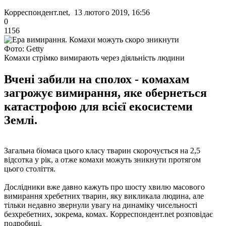
Корреспондент.net, 13 лютого 2019, 16:56
0
1156
Фото: Getty
Комахи стрімко вимирають через діяльність людини
Вчені забили на сполох - комахам
загрожує вимирання, яке обернеться
катастрофою для всієї екосистеми
Землі.
Загальна біомаса цього класу тварин скорочується на 2,5
відсотка у рік, а отже комахи можуть зникнути протягом
цього століття.
Дослідники вже давно кажуть про шосту хвилю масового
вимирання хребетних тварин, яку викликала людина, але
тільки недавно звернули увагу на динаміку чисельності
безхребетних, зокрема, комах. Корреспондент.net розповідає
подробиці.