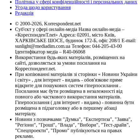
Політика у сфері конфіденційності і персональних даних
Угода щодо користування
Редакція
© 2000-2026, Korrespondent.net
Суб'єкт у сфері онлайн-медіа Назва онлайн-медіа –
«КореспонденТ.net» Адреса: 02091, місто Київ,
ХАРКІВСЬКЕ ШОСЕ, будинок 172-Б, офіс 208/1 E-mail:
sunlight@mediadim.com.ua
Телефон: 044-205-43-00
Ідентифікатор медіа – R40-06068
Використання будь-яких матеріалів, розміщених на
сайті, дозволяється за умови посилання на
Корреспондент.net.
При копіюванні матеріалів зі сторінки « Новини України
і світу» , для інтернет - видань - обов'язкове пряме
відкрите для пошукових систем гіперпосилання .
Посилання має бути розміщена в незалежності від
повного або часткового використання матеріалів.
Гіперпосилання ( для інтернет - видань) - повинна бути
розміщена в підзаголовку або в першому абзаці
матеріалу.
Новини з позначками "Думка", "Експертиза", "Заява",
"Регіони", "Гроші", "Влада", "Вибори", "Тест-драйв",
"Спецпроекти", "Промо" публікуються на правах
реклами.