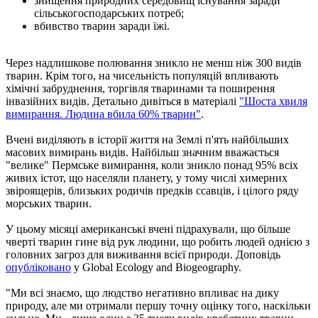
знищення природних середовищ існування заради
сільськогосподарських потреб;
вбивство тварин заради їжі.
Через надлишкове полювання зникло не менш ніж 300 видів
тварин. Крім того, на чисельність популяцій впливають
хімічні забруднення, торгівля тваринами та поширення
інвазійних видів. Детально дивіться в матеріалі
"Шоста хвиля
вимирання. Людина вбила 60% тварин"
.
Вчені виділяють в історії життя на Землі п'ять найбільших
масових вимирань видів. Найбільш значним вважається
"велике" Пермське вимирання, коли зникло понад 95% всіх
живих істот, що населяли планету, у тому числі химерних
звіроящерів, близьких родичів предків ссавців, і цілого ряду
морських тварин.
У цьому місяці американські вчені підрахували, що більше
чверті тварин гине від рук людини, що робить людей однією з
головних загроз для виживання всієї природи. Доповідь
опубліковано
у Global Ecology and Biogeography.
"Ми всі знаємо, що людство негативно впливає на дику
природу, але ми отримали першу точну оцінку того, наскільки