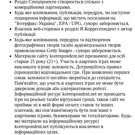
Розділ Спецпроекти створюється спільно з
комерційними партнерами.
Будь яке копіювання, публікація, передрук, чи наступне
поширення інформації, що містить посилання на
"Інтерфакс-Україна", EPA / UPG, суворо забороняється.
Власник веб-сторінки в розділі Я-Корреспондент є автор
публікації.
Будь-яке копіювання, передрук та відтворення
фотографічних творів та/або аудіовізуальних творів
правовласника Getty Images - суворо забороняється.
Матеріали сайту korrespondent.net призначені для осіб
старше 21 року (21+). Участь в азартних іграх може
викликати ігрову залежність. Дотримуйтесь правил
(принципів) відповідальної гри. При виявленні перших
ознак залежності негайно зверніться до спеціаліста.
Пам'ятайте, що участь в азартних іграх не може бути
джерелом доходів або альтернативою роботі.
Інформаційний ресурс korrespondent.net не проводить
ігри на реальні та/або віртуальні гроші, також сайт не
приймає ні в якій формі оплату ставок та інших
платежів, які пов’язані/можуть бути пов’язані з
азартними іграми, букмекерами чи тоталізаторами. Будь-
які матеріали на інформаційному ресурсі
korrespondent.net публікуються виключно в
інформаційних цілях.