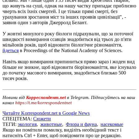
сильно. Ми - лише один з 35 тисяч видів хребетних тварин,
що живуть на суші, однак на нашу частку припадає приблизно
чверть всіх їхніх смертей. І це тільки прямі смерті, без
урахування зростання міст та інших проявів цивілізації", -
заявив один з авторів Джерролд Белант.
У жовтні минулого року біологи підрахували, що за поточної
швидкості вимирання ссавців знадобиться від трьох до п'яти
мільйонів років, щоб відновити біологічне різноманіття,
йдеться
в Proceedings of the National Academy of Sciences.
Навіть якщо вимирання припиниться прямо зараз і жоден вид
більше не зникне, щоб відновити біорізноманіття, яке існувало
до початку масового вимирання, знадобиться близько 500
тисяч років.
Новини від
Корреспондент.net
в Telegram. Підписуйтесь на наш
канал
https://t.me/korrespondentnet
Читайте Korrespondent.net в Google News
СПЕЦТЕМА:
Сюжети
ТЕГИ:
экология
,
животные
,
Флора и фауна
,
насекомые
Якщо ви помітили помилку, виділіть необхідний текст і
натисніть Ctrl + Enter, щоб повідомити про це редакцію.