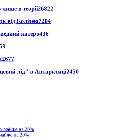
 лише в теорії
26822
ік від Колізею
7204
рпедний катер
5436
53
а
2677
цевий лід" в Антарктиці
2450
 майже на 20%