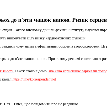
рьох до п'яти чашок напою. Ризик серце
 судин. Такого висновку дійшли фахівці Інституту наукової інфо
ожуть виконувати цілу низку кардіозахисних функцій.
 завдяки чому напій є ефективним борцем з атеросклерозом. Ці 
 трьох до п'яти чашок напою. При такому режимі споживання ри
гітності.
Також стало відомо,
яка кава корисніша: гаряча чи холо
ш канал
https://t.me/korrespondentnet
ь Ctrl + Enter, щоб повідомити про це редакцію.