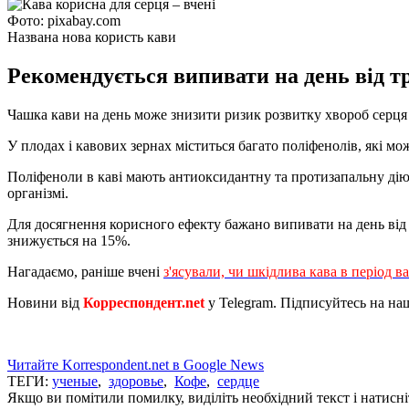
Фото: pixabay.com
Названа нова користь кави
Рекомендується випивати на день від т
Чашка кави на день може знизити ризик розвитку хвороб серця і
У плодах і кавових зернах міститься багато поліфенолів, які м
Поліфеноли в каві мають антиоксидантну та протизапальну дію,
організмі.
Для досягнення корисного ефекту бажано випивати на день від
знижується на 15%.
Нагадаємо, раніше вчені
з'ясували, чи шкідлива кава в період ва
Новини від
Корреспондент.net
у Telegram. Підписуйтесь на на
Читайте Korrespondent.net в Google News
ТЕГИ:
ученые
,
здоровье
,
Кофе
,
сердце
Якщо ви помітили помилку, виділіть необхідний текст і натисніт