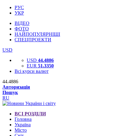
РУС
УКР
ВІДЕО
ФОТО
НАЙПОПУЛЯРНІШІ
СПЕЦПРОЕКТИ
USD
USD
44.4886
EUR
51.3350
Всі курси валют
44.4886
Авторизація
Пошук
RU
ВСІ РОЗДІЛИ
Головна
Україна
Місто
Світ