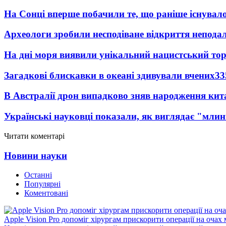
На Сонці вперше побачили те, що раніше існувало
Археологи зробили несподіване відкриття неподал
На дні моря виявили унікальний нацистський то
Загадкові блискавки в океані здивували вчених
33
В Австралії дрон випадково зняв народження кит
Українські науковці показали, як виглядає "млин
Читати коментарі
Новини науки
Останні
Популярні
Коментовані
Apple Vision Pro допоміг хірургам прискорити операції на очах