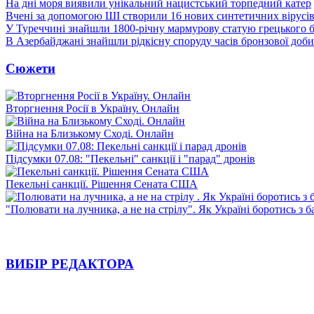
На дні моря виявили унікальний нацистський торпедний катер
Вчені за допомогою ШІ створили 16 нових синтетичних вірусі
У Туреччині знайшли 1800-річну мармурову статую грецького 
В Азербайджані знайшли рідкісну споруду часів бронзової доби
Сюжети
Вторгнення Росії в Україну. Онлайн
Війна на Близькому Сході. Онлайн
Підсумки 07.08: "Пекельні" санкції і "парад" дронів
Пекельні санкції. Рішення Сената США
"Полювати на лучника, а не на стрілу". Як Україні боротись з 
ВИБІР РЕДАКТОРА