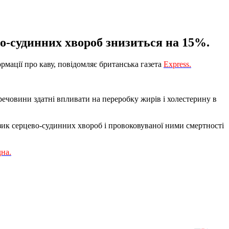
во-судинних хвороб знизиться на 15%.
рмації про каву, повідомляє британська газета
Express.
речовини здатні впливати на переробку жирів і холестерину в
зик серцево-судинних хвороб і провоковуваної ними смертності
дна.