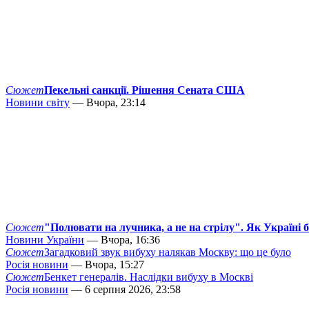
Сюжет
Пекельні санкції. Рішення Сената США
Новини світу
— Вчора, 23:14
Сюжет
"Полювати на лучника, а не на стрілу". Як Україні 
Новини України
— Вчора, 16:36
Сюжет
Загадковий звук вибуху налякав Москву: що це було
Росія новини
— Вчора, 15:27
Сюжет
Бенкет генералів. Наслідки вибуху в Москві
Росія новини
— 6 серпня 2026, 23:58