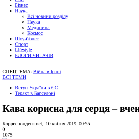
Бізнес
Наука
Всі новини розділу
Наука
Медицина
Космос
Шоу-бізнес
Спорт
Lifestyle
БЛОГИ ЧИТАЧІВ
СПЕЦТЕМА:
Війна в Ірані
ВСІ ТЕМИ
Вступ України в ЄС
Теракт в Барселоні
Кава корисна для серця – вчен
Корреспондент.net, 10 квітня 2019, 00:55
0
1075