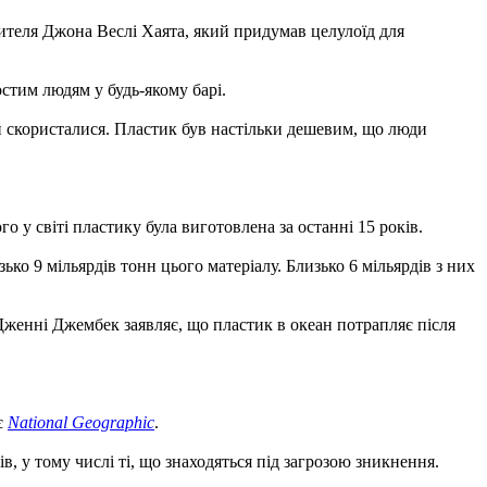
бителя Джона Веслі Хаята, який придумав целулоїд для
стим людям у будь-якому барі.
 й скористалися. Пластик був настільки дешевим, що люди
 у світі пластику була виготовлена за останні 15 років.
ко 9 мільярдів тонн цього матеріалу. Близько 6 мільярдів з них
Дженні Джембек заявляє, що пластик в океан потрапляє після
є
National Geographic
.
 у тому числі ті, що знаходяться під загрозою зникнення.