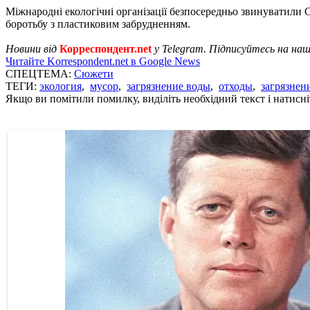
Міжнародні екологічні організації безпосередньо звинуватили 
боротьбу з пластиковим забрудненням.
Новини від
Корреспондент.net
у Telegram. Підписуйтесь на на
Читайте Korrespondent.net в Google News
СПЕЦТЕМА:
Сюжети
ТЕГИ:
экология
,
мусор
,
загрязнение воды
,
отходы
,
загрязне
Якщо ви помітили помилку, виділіть необхідний текст і натисніт