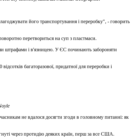
алагоджувати його транспортування і переробку", - говорить
езповоротно перетвориться на суп з пластмаси.
вши штрафами і в'язницею. У ЄС починають забороняти
0 відсотків багаторазової, придатної для переробки і
Noyle
часникам не вдалося досягти згоди в головному питанні: як
нуті через протидію деяких країн, перш за все США.