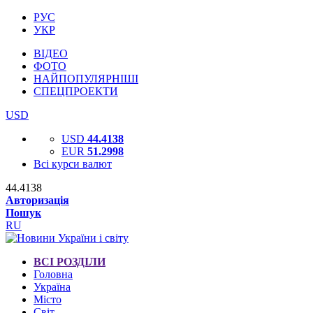
РУС
УКР
ВІДЕО
ФОТО
НАЙПОПУЛЯРНІШІ
СПЕЦПРОЕКТИ
USD
USD
44.4138
EUR
51.2998
Всі курси валют
44.4138
Авторизація
Пошук
RU
ВСІ РОЗДІЛИ
Головна
Україна
Місто
Світ