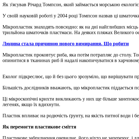
Як з'ясував Річард Томпсон, який займається морською екологіє
У своїй науковій роботі у 2004 році Томпсон назвав ці шматоч
Мікропластик знаходять повсюдно: як на дні найглибших місць о
трильйона шматочків пластмаси. На деяких пляжах Великого остр
Людина стала причиною нового вимирання. Що робити
Мікропластик проковтує риба, яка потім потрапляє до столу. То
опинитися в тканинах риб й надалі накопичуватися в харчовом
Еколог підкреслює, що й без цього зрозуміло, що вирішувати п
Більшість дослідників вважають, що мікропластик піддається п
Ці мікроскопічні крихти викликають у них ще більше занепокоє
легенях, якщо їх вдихнути.
Пластик впливає на родючість ґрунту, на якість питної води і 
Як перемогти пластикове сміття
Пластикове забруднення очевидне, його ніхто не заперечує, і 