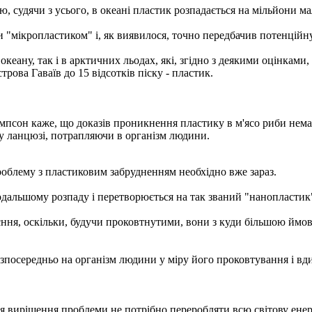
ю, судячи з усього, в океані пластик розпадається на мільйони м
ки "мікропластиком" і, як виявилося, точно передбачив потенцій
кеану, так і в арктичних льодах, які, згідно з деякими оцінками
ова Гаваїв до 15 відсотків піску - пластик.
мпсон каже, що доказів проникнення пластику в м'ясо риби немає,
у ланцюзі, потрапляючи в організм людини.
роблему з пластиковим забрудненням необхідно вже зараз.
одальшому розпаду і перетворюється на так званий "нанопластик
ння, оскільки, будучи проковтнутими, вони з куди більшою ймов
безпосередньо на організм людини у міру його проковтування і вд
для вирішення проблеми не потрібно переробляти всю світову ене