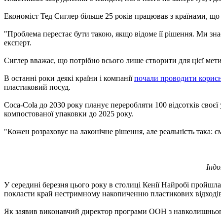
Економіст Тед Сиглер більше 25 років працював з країнами, що
"Проблема перестає бути такою, якщо відоме її рішення. Ми зна
експерт.
Сиглер вважає, що потрібно всього лише створити для цієї мети с
В останні роки деякі країни і компанії
почали проводити корисн
пластиковий посуд.
Coca-Cola до 2030 року планує переробляти 100 відсотків своєї 
компостованої упаковки до 2025 року.
"Кожен розраховує на лаконічне рішення, але реальність така: с
Індо
У середині березня цього року в столиці Кенії Найробі пройшл
покласти край нестримному накопиченню пластикових відходів 
Як заявив виконавчий директор програми ООН з навколишнього 