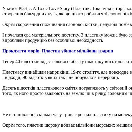
У книзі Plastic: A Toxic Love Story (Пластик: Токсична історі
створення більярдних куль, які до цього робилися зі слонової кі
Окрім скорочення споживання слонової кістки, целулоїд позбав
І почалася ера матеріального достатку. З пластику можна було 
виробляли продукцію без особливої ​​необхідності.
Прокляття морів. Пластик убиває мільйони тварин
Тепер 40 відсотків від загального обсягу пластику виготовляют
Пластмасу винайшли наприкінці 19-го століття, але повсюдне вир
- відходи, 90 відсотків яких так і не побувало в переробці.
Десять відсотків пластикового сміття потрапляють у світовий 
того, як його просто звалюють на землю чи в річку, головним чи
Не встановлено, скільки часу триває розпад пластику на молеку
Окрім того, пластик щороку вбиває мільйони морських мешканці