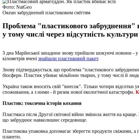
Фото: NatGeo
Океан забруднений пластиковим сміттям
Проблема "пластикового забруднення" н
у тому числі через відсутність культур
З дна Маріїнської западини знову прийшли шокуючі новини - у 
кілометрів вчені
знайшли пластиковий пакет
.
Знову підтверджується, що проблема "пластикового забруднення
біосфери. Пластик убиває мільйони тварин, у тому числі й люд
Україна також вносить свій "внесок". Тільки чотири відсотки 
споживання, а з ними - й ризик нової екологічної катастрофи.
К
Пластик: токсична історія кохання
Пластмаса після Другої світової війни змінила життя на краще
що забруднює навколишнє середовище.
Пластикова упаковка допомагає зберегти продукти свіжими, а п
планети.