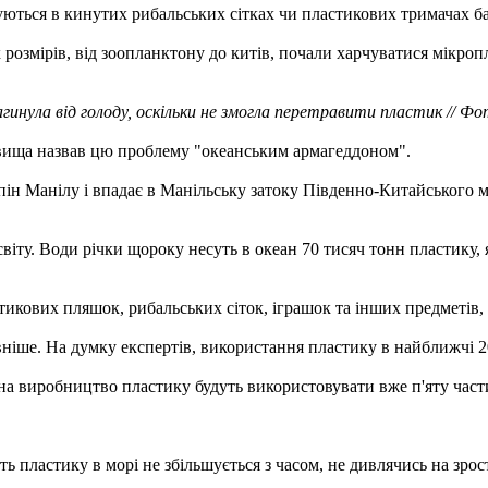
уються в кинутих рибальських сітках чи пластикових тримачах б
 розмірів, від зоопланктону до китів, почали харчуватися мікро
инула від голоду, оскільки не змогла перетравити пластик // 
ища назвав цю проблему "океанським армагеддоном".
ппін Манілу і впадає в Манільську затоку Південно-Китайського 
віту. Води річки щороку несуть в океан 70 тисяч тонн пластику, 
астикових пляшок, рибальських сіток, іграшок та інших предметів
ніше. На думку експертів, використання пластику в найближчі 20
на виробництво пластику будуть використовувати вже п'яту части
ть пластику в морі не збільшується з часом, не дивлячись на зро