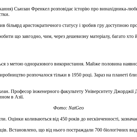
я кохання) Сьюзан Френкел розповідає історію про винахідника-лю
стки.
ив більярд аристократичного статусу і зробив гру доступною про
зробити що завгодно, чим, через дешевизну матеріалу, багато хто
ься з метою одноразового використання. Майже половина наявного
обництво розпочалося тільки в 1950 році. Зараз на планеті близь
океан. Професор інженерного факультету Університету Джорджії 
ном в Азії.
Фото: NatGeo
ли. Оцінки коливаються від 450 років до нескінченності, зазнача
в. Встановлено, що від нього постраждали 700 біологічних видів,