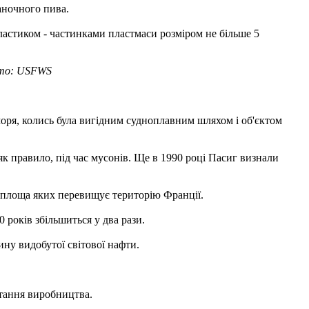
аночного пива.
пластиком - частинками пластмаси розміром не більше 5
Фото: USFWS
моря, колись була вигідним судноплавним шляхом і об'єктом
як правило, під час мусонів. Ще в 1990 році Пасиг визнали
, площа яких перевищує територію Франції.
 років збільшиться у два рази.
ну видобутої світової нафти.
стання виробництва.