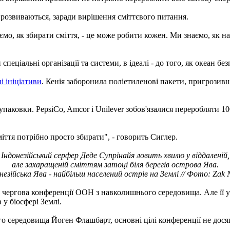
 розвиваються, заради вирішення сміттєвого питання.
ємо, як збирати сміття, - це може робити кожен. Ми знаємо, як н
пеціальні організації та системи, в ідеалі - до того, як океан б
і ініціативи
. Кенія заборонила поліетиленові пакети, пригрози
упаковки. PepsiCo, Amcor і Unilever зобов'язалися переробляти 10
міття потрібно просто збирати", - говорить Сиглер.
Індонезійський серфер Деде Супрінайя ловить хвилю у віддаленій,
але захаращеній сміттям затоці
біля берегів острова Ява.
незійська Ява - найбільш населений острів на Землі // Фото: Zak 
а чергова конференції ООН з навколишнього середовища. Але її у
у біосфері Землі.
середовища Йоген Флашбарт, основні цілі конференції не досяг