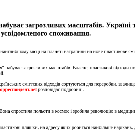
абуває загрозливих масштабів. Україні 
и усвідомленого споживання.
найглибшому місці на планеті натрапили на нове пластикове сміт
" набуває загрозливих масштабів. Власне, пластикові відходи п
ей.
українських сміттєвих відходів сортуються для переробки, звали
орреспондент.net
розповідає подробиці.
. Вона спростила польоти в космос і зробила революцію в медици
ластикові пляшки, на адресу яких робиться найбільше нарікань,