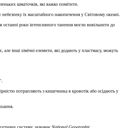
аленьких шматочків, які важко помітити.
ну небезпеку їх масштабного накопичення у Світовому океані.
, в останні роки інтенсивного танення могли вивільнити до
 але інші хімічні елемнти, які додають у пластмасу, можуть
".
ірністю потрапляють з кишечника в кровотік або осідають у
ихання.
ргетичну систему, зазначає
National Geographic
.