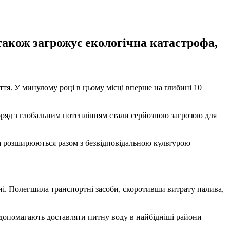
також загрожує екологічна катастрофа,
тя. У минулому році в цьому місці вперше на глибині 10
оряд з глобальним потеплінням стали серйозною загрозою для
ща розширюються разом з безвідповідальною культурою
ні. Полегшила транспортні засоби, скоротивши витрату палива,
 допомагають доставляти питну воду в найбідніші райони