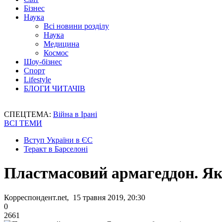
Бізнес
Наука
Всі новини розділу
Наука
Медицина
Космос
Шоу-бізнес
Спорт
Lifestyle
БЛОГИ ЧИТАЧІВ
СПЕЦТЕМА:
Війна в Ірані
ВСІ ТЕМИ
Вступ України в ЄС
Теракт в Барселоні
Пластмасовий армагеддон. Як 
Корреспондент.net, 15 травня 2019, 20:30
0
2661