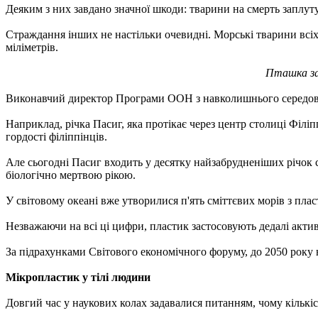
Деяким з них завдано значної шкоди: тварини на смерть заплут
Страждання інших не настільки очевидні. Морські тварини всіх
міліметрів.
Пташка заг
Виконавчий директор Програми ООН з навколишнього середов
Наприклад, річка Пасиг, яка протікає через центр столиці Філі
гордості філіппінців.
Але сьогодні Пасиг входить у десятку найзабрудненіших річок с
біологічно мертвою рікою.
У світовому океані вже утворилися п'ять сміттєвих морів з пл
Незважаючи на всі ці цифри, пластик застосовують дедалі актив
За підрахунками Світового економічного форуму, до 2050 року 
Мікропластик у тілі людини
Довгий час у наукових колах задавалися питанням, чому кількіс