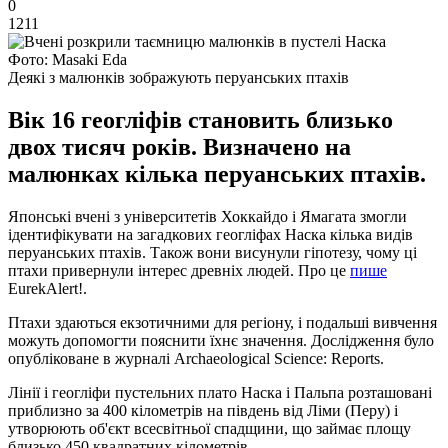
0
1211
Фото: Masaki Eda
Деякі з малюнків зображують перуанських птахів
Вік 16 геогліфів становить близько
двох тисяч років. Визначено на
малюнках кілька перуанських птахів.
Японські вчені з університетів Хоккайдо і Ямагата змогли
ідентифікувати на загадкових геогліфах Наска кілька видів
перуанських птахів. Також вони висунули гіпотезу, чому ці
птахи привернули інтерес древніх людей. Про це
пише
EurekAlert!.
Птахи здаються екзотичними для регіону, і подальші вивчення
можуть допомогти пояснити їхнє значення. Дослідження було
опубліковане в журналі Archaeological Science: Reports.
Лінії і геогліфи пустельних плато Наска і Пальпа розташовані
приблизно за 400 кілометрів на південь від Ліми (Перу) і
утворюють об'єкт всесвітньої спадщини, що займає площу
близько 450 квадратних кілометрів.