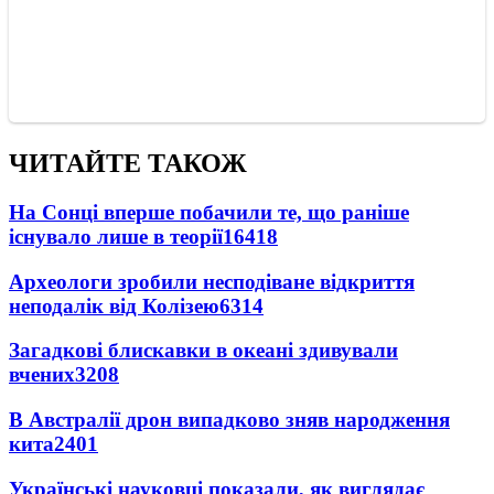
ЧИТАЙТЕ ТАКОЖ
На Сонці вперше побачили те, що раніше
існувало лише в теорії
16418
Археологи зробили несподіване відкриття
неподалік від Колізею
6314
Загадкові блискавки в океані здивували
вчених
3208
В Австралії дрон випадково зняв народження
кита
2401
Українські науковці показали, як виглядає