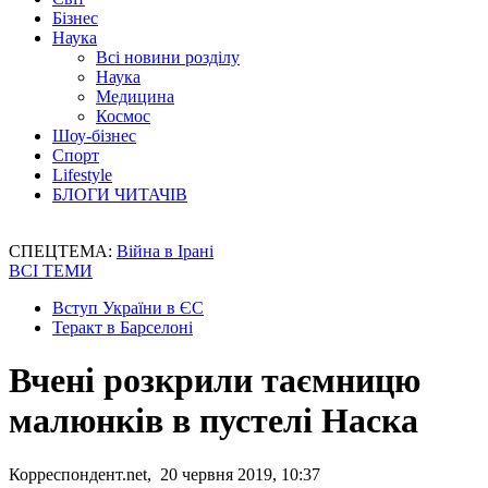
Бізнес
Наука
Всі новини розділу
Наука
Медицина
Космос
Шоу-бізнес
Спорт
Lifestyle
БЛОГИ ЧИТАЧІВ
СПЕЦТЕМА:
Війна в Ірані
ВСІ ТЕМИ
Вступ України в ЄС
Теракт в Барселоні
Вчені розкрили таємницю
малюнків в пустелі Наска
Корреспондент.net, 20 червня 2019, 10:37