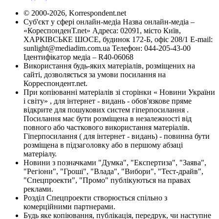
© 2000-2026, Korrespondent.net
Суб'єкт у сфері онлайн-медіа Назва онлайн-медіа –
«КореспонденТ.net» Адреса: 02091, місто Київ,
ХАРКІВСЬКЕ ШОСЕ, будинок 172-Б, офіс 208/1 E-mail:
sunlight@mediadim.com.ua
Телефон: 044-205-43-00
Ідентифікатор медіа – R40-06068
Використання будь-яких матеріалів, розміщених на
сайті, дозволяється за умови посилання на
Корреспондент.net.
При копіюванні матеріалів зі сторінки « Новини України
і світу» , для інтернет - видань - обов'язкове пряме
відкрите для пошукових систем гіперпосилання .
Посилання має бути розміщена в незалежності від
повного або часткового використання матеріалів.
Гіперпосилання ( для інтернет - видань) - повинна бути
розміщена в підзаголовку або в першому абзаці
матеріалу.
Новини з позначками "Думка", "Експертиза", "Заява",
"Регіони", "Гроші", "Влада", "Вибори", "Тест-драйв",
"Спецпроекти", "Промо" публікуються на правах
реклами.
Розділ Спецпроекти створюється спільно з
комерційними партнерами.
Будь яке копіювання, публікація, передрук, чи наступне