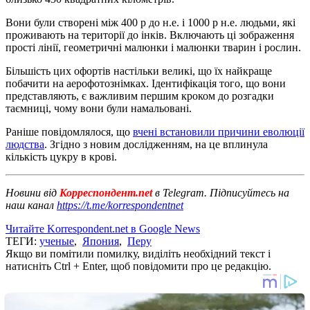
Вони були створені між 400 р до н.е. і 1000 р н.е. людьми, які
проживають на території до інків. Включають ці зображення
прості лінії, геометричні малюнки і малюнки тварин і рослин.
Більшість цих офортів настільки великі, що їх найкраще
побачити на аерофотознімках. Ідентифікація того, що вони
представляють, є важливим першим кроком до розгадки
таємниці, чому вони були намальовані.
Раніше повідомлялося, що
вчені встановили причини еволюції
людства
. Згідно з новим дослідженням, на це вплинула
кількість цукру в крові.
Новини від
Корреспондент.net
в Telegram. Підписуйтесь на
наш канал
https://t.me/korrespondentnet
Читайте Korrespondent.net в Google News
ТЕГИ:
ученые
,
Япония
,
Перу
Якщо ви помітили помилку, виділіть необхідний текст і
натисніть Ctrl + Enter, щоб повідомити про це редакцію.