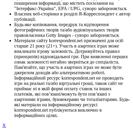
поширення інформації, що містить посилання на
"Інтерфакс-Україна", EPA / UPG, суворо забороняється.
Власник веб-сторінки в розділі Я-Корреспондент є автор
публікації.
Будь-яке копіювання, передрук та відтворення
фотографічних творів та/або аудіовізуальних творів
правовласника Getty Images - суворо забороняється.
Матеріали сайту korrespondent.net призначені для осіб
старше 21 року (21+). Участь в азартних іграх може
викликати ігрову залежність. Дотримуйтесь правил
(принципів) відповідальної гри. При виявленні перших
ознак залежності негайно зверніться до спеціаліста.
Пам'ятайте, що участь в азартних іграх не може бути
джерелом доходів або альтернативою роботі.
Інформаційний ресурс korrespondent.net не проводить
ігри на реальні та/або віртуальні гроші, також сайт не
приймає ні в якій формі оплату ставок та інших
платежів, які пов’язані/можуть бути пов’язані з
азартними іграми, букмекерами чи тоталізаторами. Будь-
які матеріали на інформаційному ресурсі
korrespondent.net публікуються виключно в
інформаційних цілях.
X