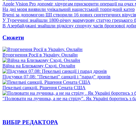
Apple Vision Pro допоміг хірургам прискорити операції на очах
На дні моря виявили унікальний нацистський торпедний катер
Вчені за допомогою ШІ створили 16 нових синтетичних вірусі
У Туреччині знайшли 1800-річну мармурову статую грецького 
В Азербайджані знайшли рідкісну споруду часів бронзової доби
Сюжети
Вторгнення Росії в Україну. Онлайн
Війна на Близькому Сході. Онлайн
Підсумки 07.08: "Пекельні" санкції і "парад" дронів
Пекельні санкції. Рішення Сената США
"Полювати на лучника, а не на стрілу". Як Україні боротись з 
ВИБІР РЕДАКТОРА