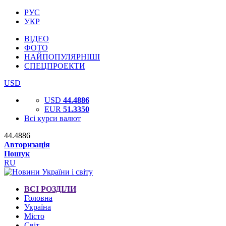
РУС
УКР
ВІДЕО
ФОТО
НАЙПОПУЛЯРНІШІ
СПЕЦПРОЕКТИ
USD
USD
44.4886
EUR
51.3350
Всі курси валют
44.4886
Авторизація
Пошук
RU
ВСІ РОЗДІЛИ
Головна
Україна
Місто
Світ