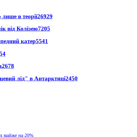
 лише в теорії
26929
ік від Колізею
7205
рпедний катер
5541
54
а
2678
цевий лід" в Антарктиці
2450