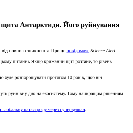
о щита Антарктиди. Його руйнування
і від повного зникнення. Про це
повідомляє
Science Alert
.
цьому питанні. Якщо крижаний щит розтане, то рівень
но буде розпорошувати протягом 10 років, щоб він
имуть руйнівну дію на екосистему. Тому найкращим рішенням
и глобальну катастрофу через супервулкан
.