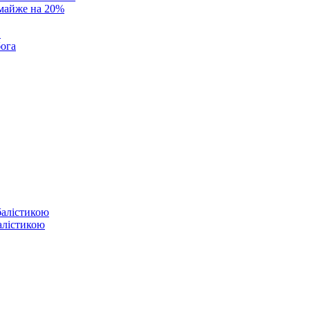
 майже на 20%
в
бога
балістикою