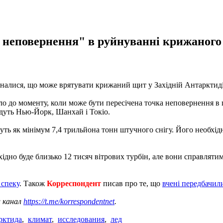
а неповернення" в руйнуванні крижаног
ізналися, що може врятувати крижаний щит у Західній Антарктид
о до моменту, коли може бути пересічена точка неповернення в 
ідуть Нью-Йорк, Шанхай і Токіо.
ть як мінімум 7,4 трильйона тонн штучного снігу. Його необхід
ідно буде близько 12 тисяч вітрових турбін, але вони справлят
 спеку
. Також
Корреспондент
писав про те, що
вчені передбачил
ш канал
https://t.me/korrespondentnet
.
рктида
,
климат
,
исследования
,
лед