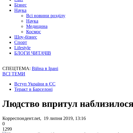
Бізнес
Наука
Всі новини розділу
Наука
Медицина
Космос
Шоу-бізнес
Спорт
Lifestyle
БЛОГИ ЧИТАЧІВ
СПЕЦТЕМА:
Війна в Ірані
ВСІ ТЕМИ
Вступ України в ЄС
Теракт в Барселоні
Людство впритул наблизилося 
Корреспондент.net, 19 липня 2019, 13:16
0
1299