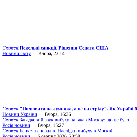
Сюжет
Пекельні санкції. Рішення Сената США
Новини світу
— Вчора, 23:14
Сюжет
"Полювати на лучника, а не на стрілу". Як Україні 
Новини України
— Вчора, 16:36
Сюжет
Загадковий звук вибуху налякав Москву: що це було
Росія новини
— Вчора, 15:27
Сюжет
Бенкет генералів. Наслідки вибуху в Москві
Росія новини
— 6 серпня 2026, 23:58