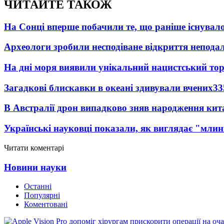
ЧИТАЙТЕ ТАКОЖ
На Сонці вперше побачили те, що раніше існувало
Археологи зробили несподіване відкриття неподал
На дні моря виявили унікальний нацистський то
Загадкові блискавки в океані здивували вчених
33
В Австралії дрон випадково зняв народження кит
Українські науковці показали, як виглядає "млин
Читати коментарі
Новини науки
Останні
Популярні
Коментовані