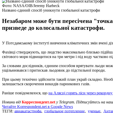
Фото: NASA/OIB/Jeremy Harbeck
Названо єдиний спосіб уникнути глобальної катастрофи
Незабаром може бути пересічена "точк
призведе до колосальної катастрофи.
У Потсдамському інституті вивчення кліматичних змін вчені д
Фахівці стверджують, що людство максимально близько підійшл
світового моря підвищитися на три метри і під воду частково п
За словами дослідників, єдиним способом врятувати льоди можу
ущільнювався і притискав льодовик до підстильної породи.
При цьому технічно здійснити такий план украй складно. Необх
залишається скорочення викидів парникових газів.
Раніше повідомлялося, що
на Алясці горять ліси через рекордну
Новини від
Корреспондент.net
у Telegram. Підписуйтесь на на
Читайте Korrespondent.net в Google News
ТЕГИ:
авиакатастрофа
,
глобальное потепление
,
ученые
,
Анта