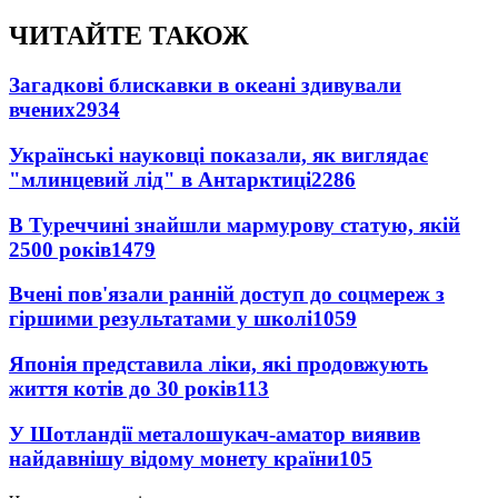
ЧИТАЙТЕ ТАКОЖ
Загадкові блискавки в океані здивували
вчених
2934
Українські науковці показали, як виглядає
"млинцевий лід" в Антарктиці
2286
В Туреччині знайшли мармурову статую, якій
2500 років
1479
Вчені пов'язали ранній доступ до соцмереж з
гіршими результатами у школі
1059
Японія представила ліки, які продовжують
життя котів до 30 років
113
У Шотландії металошукач-аматор виявив
найдавнішу відому монету країни
105