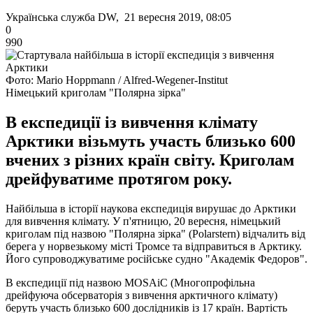
Українська служба DW, 21 вересня 2019, 08:05
0
990
Фото: Mario Hoppmann / Alfred-Wegener-Institut
Німецький криголам "Полярна зірка"
В експедиції із вивчення клімату
Арктики візьмуть участь близько 600
вчених з різних країн світу. Криголам
дрейфуватиме протягом року.
Найбільша в історії наукова експедиція вирушає до Арктики
для вивчення клімату. У п'ятницю, 20 вересня, німецький
криголам під назвою "Полярна зірка" (Polarstern) відчалить від
берега у норвезькому місті Тромсе та відправиться в Арктику.
Його супроводжуватиме російське судно "Академік Федоров".
В експедиції під назвою MOSAiC (Многопрофільна
дрейфуюча обсерваторія з вивчення арктичного клімату)
беруть участь близько 600 дослідників із 17 країн. Вартість