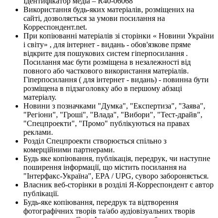
Ідентифікатор медіа – R40-06068
Використання будь-яких матеріалів, розміщених на
сайті, дозволяється за умови посилання на
Корреспондент.net.
При копіюванні матеріалів зі сторінки « Новини України
і світу» , для інтернет - видань - обов'язкове пряме
відкрите для пошукових систем гіперпосилання .
Посилання має бути розміщена в незалежності від
повного або часткового використання матеріалів.
Гіперпосилання ( для інтернет - видань) - повинна бути
розміщена в підзаголовку або в першому абзаці
матеріалу.
Новини з позначками "Думка", "Експертиза", "Заява",
"Регіони", "Гроші", "Влада", "Вибори", "Тест-драйв",
"Спецпроекти", "Промо" публікуються на правах
реклами.
Розділ Спецпроекти створюється спільно з
комерційними партнерами.
Будь яке копіювання, публікація, передрук, чи наступне
поширення інформації, що містить посилання на
"Інтерфакс-Україна", EPA / UPG, суворо забороняється.
Власник веб-сторінки в розділі Я-Корреспондент є автор
публікації.
Будь-яке копіювання, передрук та відтворення
фотографічних творів та/або аудіовізуальних творів