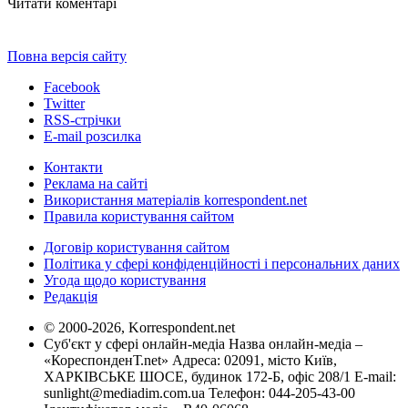
Читати коментарі
Повна версія сайту
Facebook
Twitter
RSS-стрічки
E-mail розсилка
Контакти
Реклама на сайті
Використання матеріалів korrespondent.net
Правила користування сайтом
Договір користування сайтом
Політика у сфері конфіденційності і персональних даних
Угода щодо користування
Редакція
© 2000-2026, Korrespondent.net
Суб'єкт у сфері онлайн-медіа Назва онлайн-медіа –
«КореспонденТ.net» Адреса: 02091, місто Київ,
ХАРКІВСЬКЕ ШОСЕ, будинок 172-Б, офіс 208/1 E-mail:
sunlight@mediadim.com.ua
Телефон: 044-205-43-00