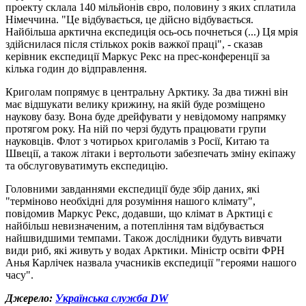
проекту склала 140 мільйонів євро, половину з яких сплатила
Німеччина. "Це відбувається, це дійсно відбувається.
Найбільша арктична експедиція ось-ось почнеться (...) Ця мрія
здійснилася після стількох років важкої праці", - сказав
керівник експедиції Маркус Рекс на прес-конференції за
кілька годин до відправлення.
Криголам попрямує в центральну Арктику. За два тижні він
має відшукати велику крижину, на якій буде розміщено
наукову базу. Вона буде дрейфувати у невідомому напрямку
протягом року. На ній по черзі будуть працювати групи
науковців. Флот з чотирьох криголамів з Росії, Китаю та
Швеції, а також літаки і вертольоти забезпечать зміну екіпажу
та обслуговуватимуть експедицію.
Головними завданнями експедиції буде збір даних, які
"терміново необхідні для розуміння нашого клімату",
повідомив Маркус Рекс, додавши, що клімат в Арктиці є
найбільш невизначеним, а потепління там відбувається
найшвидшими темпами. Також дослідники будуть вивчати
види риб, які живуть у водах Арктики. Міністр освіти ФРН
Анья Карлічек назвала учасників експедиції "героями нашого
часу".
Джерело:
Українська служба DW