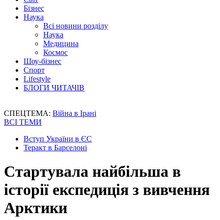
Бізнес
Наука
Всі новини розділу
Наука
Медицина
Космос
Шоу-бізнес
Спорт
Lifestyle
БЛОГИ ЧИТАЧІВ
СПЕЦТЕМА:
Війна в Ірані
ВСІ ТЕМИ
Вступ України в ЄС
Теракт в Барселоні
Стартувала найбільша в
історії експедиція з вивчення
Арктики