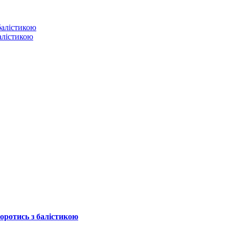
балістикою
боротись з балістикою