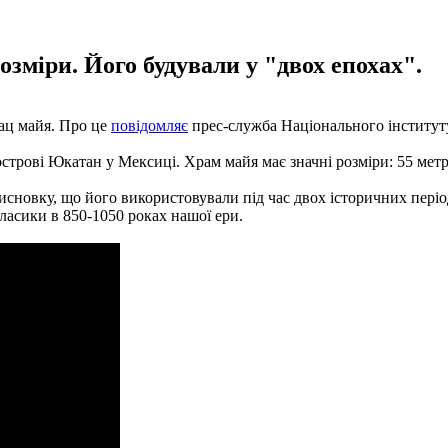
розміри. Його будували у "двох епохах".
ац майя. Про це
повідомляє
прес-служба Національного інституту 
острові Юкатан у Мексиці. Храм майя має значні розміри: 55 метрі
новку, що його використовували під час двох історичних періоді
класики в 850-1050 роках нашої ери.