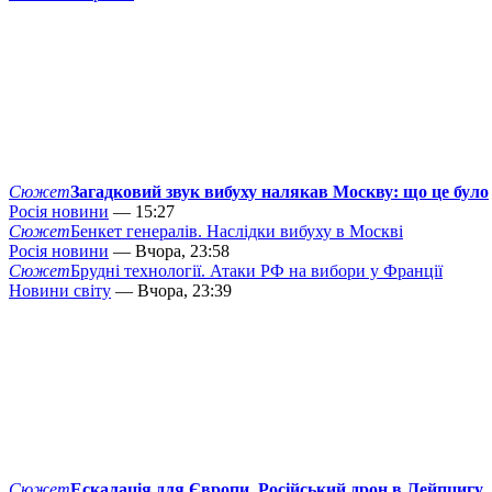
Сюжет
Загадковий звук вибуху налякав Москву: що це було
Росія новини
— 15:27
Сюжет
Бенкет генералів. Наслідки вибуху в Москві
Росія новини
— Вчора, 23:58
Сюжет
Брудні технології. Атаки РФ на вибори у Франції
Новини світу
— Вчора, 23:39
Сюжет
Ескалація для Європи. Російський дрон в Лейпцигу