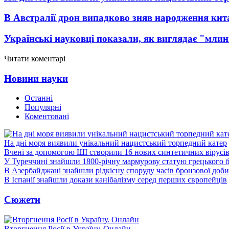
В Австралії дрон випадково зняв народження кит
Українські науковці показали, як виглядає "млин
Читати коментарі
Новини науки
Останні
Популярні
Коментовані
На дні моря виявили унікальний нацистський торпедний катер
Вчені за допомогою ШІ створили 16 нових синтетичних вірусі
У Туреччині знайшли 1800-річну мармурову статую грецького 
В Азербайджані знайшли рідкісну споруду часів бронзової доби
В Іспанії знайшли докази канібалізму серед перших європейців
Сюжети
Вторгнення Росії в Україну. Онлайн