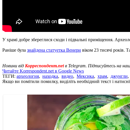
У храмі добре збереглися сходи і підвальні приміщення. Архео
Раніше була
знайдена статуетка Венери
віком 23 тисячі років. 
Новини від
Корреспондент.net
в Telegram. Підписуйтесь на на
Читайте Korrespondent.net в Google News
ТЕГИ:
археология
,
находка
,
видео
,
Мексика
,
храм
,
джунгли
Якщо ви помітили помилку, виділіть необхідний текст і натисніт