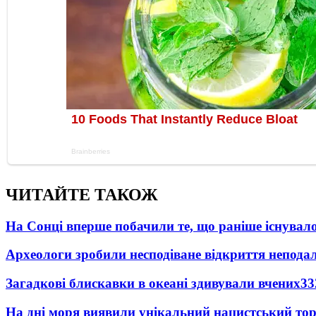
ЧИТАЙТЕ ТАКОЖ
На Сонці вперше побачили те, що раніше існувало
Археологи зробили несподіване відкриття неподал
Загадкові блискавки в океані здивували вчених
33
На дні моря виявили унікальний нацистський то