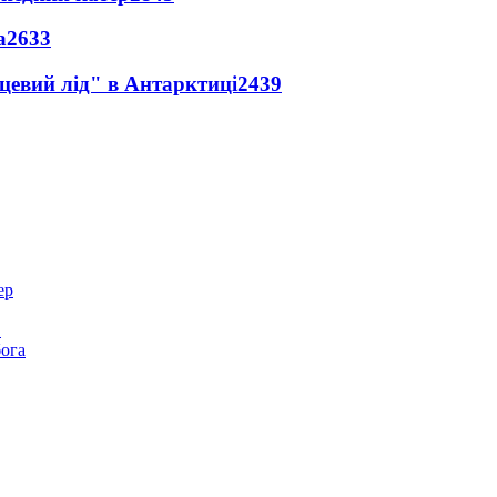
а
2633
цевий лід" в Антарктиці
2439
в
бога