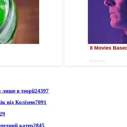
 лише в теорії
24397
ік від Колізею
7091
29
рпедний катер
2845