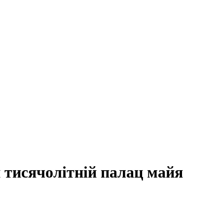
тисячолітній палац майя