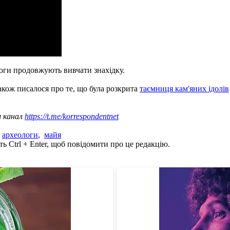
логи продовжують вивчати знахідку.
Також писалося про те, що була розкрита
таємниця кам'яних ідолів
ш канал
https://t.me/korrespondentnet
,
археологи
,
майя
ь Ctrl + Enter, щоб повідомити про це редакцію.