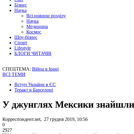
Бізнес
Наука
Всі новини розділу
Наука
Медицина
Космос
Шоу-бізнес
Спорт
Lifestyle
БЛОГИ ЧИТАЧІВ
СПЕЦТЕМА:
Війна в Ірані
ВСІ ТЕМИ
Вступ України в ЄС
Теракт в Барселоні
У джунглях Мексики знайшли 
Корреспондент.net, 27 грудня 2019, 10:56
0
2927