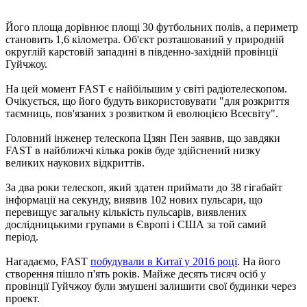
Його площа дорівнює площі 30 футбольних полів, а периметр
становить 1,6 кілометра. Об'єкт розташований у природній
округлій карстовій западині в південно-західній провінції
Гуйчжоу.
На цей момент FAST є найбільшим у світі радіотелескопом.
Очікується, що його будуть використовувати "для розкриття
таємниць, пов'язаних з розвитком й еволюцією Всесвіту".
Головний інженер телескопа Цзян Пен заявив, що завдяки
FAST в найближчі кілька років буде здійснений низку
великих наукових відкриттів.
За два роки телескоп, який здатен приймати до 38 гігабайт
інформації на секунду, виявив 102 нових пульсари, що
перевищує загальну кількість пульсарів, виявлених
дослідницькими групами в Європі і США за той самий
період.
Нагадаємо, FAST
побудували в Китаї у 2016 році
. На його
створення пішло п'ять років. Майже десять тисяч осіб у
провінції Гуйчжоу були змушені залишити свої будинки через
проект.