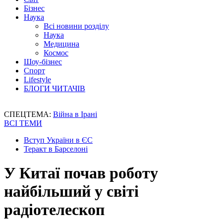
Бізнес
Наука
Всі новини розділу
Наука
Медицина
Космос
Шоу-бізнес
Спорт
Lifestyle
БЛОГИ ЧИТАЧІВ
СПЕЦТЕМА:
Війна в Ірані
ВСІ ТЕМИ
Вступ України в ЄС
Теракт в Барселоні
У Китаї почав роботу
найбільший у світі
радіотелескоп