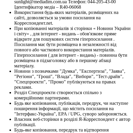
sunlight@mediadim.com.ua
Телефон: 044-205-43-00
Ідентифікатор медіа – R40-06068
Використання будь-яких матеріалів, розміщених на
сайті, дозволяється за умови посилання на
Корреспондент.net.
При копіюванні матеріалів зі сторінки « Новини України
і світу» , для інтернет - видань - обов'язкове пряме
відкрите для пошукових систем гіперпосилання .
Посилання має бути розміщена в незалежності від
повного або часткового використання матеріалів.
Гіперпосилання ( для інтернет - видань) - повинна бути
розміщена в підзаголовку або в першому абзаці
матеріалу.
Новини з позначками "Думка", "Експертиза", "Заява",
"Регіони", "Гроші", "Влада", "Вибори", "Тест-драйв",
"Спецпроекти", "Промо" публікуються на правах
реклами.
Розділ Спецпроекти створюється спільно з
комерційними партнерами.
Будь яке копіювання, публікація, передрук, чи наступне
поширення інформації, що містить посилання на
"Інтерфакс-Україна", EPA / UPG, суворо забороняється.
Власник веб-сторінки в розділі Я-Корреспондент є автор
публікації.
Будь-яке копіювання, передрук та відтворення