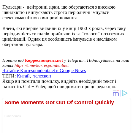
Пульсари - нейтронні зірки, що обертаються з високою
швидкістю і випускають строго періодичні імпульси
електромагнітного випромінювання.
Вчені, які вперше виявили їх у кінці 1960-х років, через таку
періодичність сигналів прийняли їх за "голоси" позаземних
цивілізацій. Однак ця особливість імпульсів є наслідком
обертання пульсара.
Новини від
Корреспондент.net
у Telegram. Підписуйтесь на наш
канал
https://t.me/korrespondentnet
Читайте Korrespondent.net в Google News
ТЕГИ:
Китай
,
телескоп
Якщо ви помітили помилку, виділіть необхідний текст і
натисніть Ctrl + Enter, щоб повідомити про це редакцію.