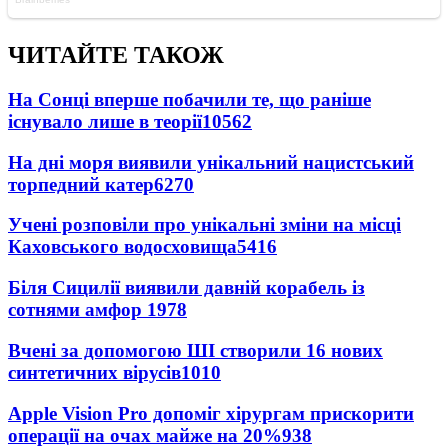
ЧИТАЙТЕ ТАКОЖ
На Сонці вперше побачили те, що раніше
існувало лише в теорії
10562
На дні моря виявили унікальний нацистський
торпедний катер
6270
Учені розповіли про унікальні зміни на місці
Каховського водосховища
5416
Біля Сицилії виявили давній корабель із
сотнями амфор
1978
Вчені за допомогою ШІ створили 16 нових
синтетичних вірусів
1010
Apple Vision Pro допоміг хірургам прискорити
операції на очах майже на 20%
938