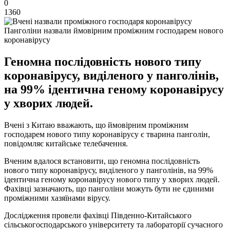
0
1360
Панголіни назвали ймовірним проміжним господарем нового
коронавірусу
Геномна послідовність нового типу
коронавірусу, виділеного у панголінів,
на 99% ідентична геному коронавірусу
у хворих людей.
Вчені з Китаю вважають, що ймовірним проміжним
господарем нового типу коронавірусу є тварина панголін,
повідомляє китайське телебачення.
Вченим вдалося встановити, що геномна послідовність
нового типу коронавірусу, виділеного у панголінів, на 99%
ідентична геному коронавірусу нового типу у хворих людей.
Фахівці зазначають, що панголіни можуть бути не єдиними
проміжними хазяїнами вірусу.
Дослідження провели фахівці Південно-Китайського
сільськогосподарського університету та лабораторії сучасного