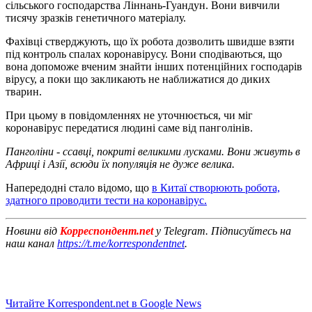
сільського господарства Ліннань-Гуандун. Вони вивчили
тисячу зразків генетичного матеріалу.
Фахівці стверджують, що їх робота дозволить швидше взяти
під контроль спалах коронавірусу. Вони сподіваються, що
вона допоможе вченим знайти інших потенційних господарів
вірусу, а поки що закликають не наближатися до диких
тварин.
При цьому в повідомленнях не уточнюється, чи міг
коронавірус передатися людині саме від панголінів.
Панголіни - ссавці, покриті великими лусками. Вони живуть в
Африці і Азії, всюди їх популяція не дуже велика.
Напередодні стало відомо, що
в Китаї створюють робота,
здатного проводити тести на коронавірус.
Новини від
Корреспондент.net
у Telegram. Підписуйтесь на
наш канал
https://t.me/korrespondentnet
.
Читайте Korrespondent.net в Google News