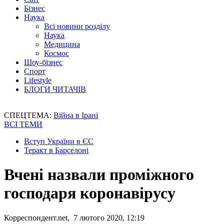
Бізнес
Наука
Всі новини розділу
Наука
Медицина
Космос
Шоу-бізнес
Спорт
Lifestyle
БЛОГИ ЧИТАЧІВ
СПЕЦТЕМА:
Війна в Ірані
ВСІ ТЕМИ
Вступ України в ЄС
Теракт в Барселоні
Вчені назвали проміжного
господаря коронавірусу
Корреспондент.net, 7 лютого 2020, 12:19