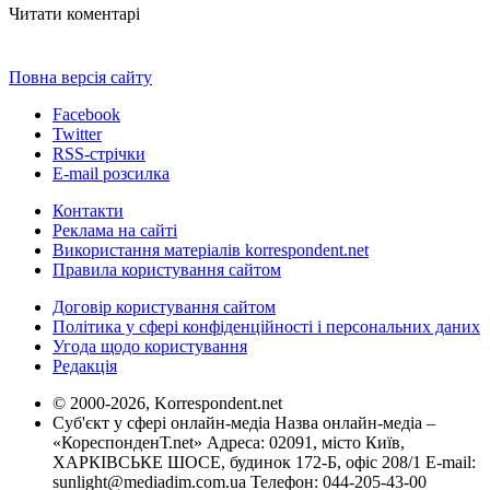
Читати коментарі
Повна версія сайту
Facebook
Twitter
RSS-стрічки
E-mail розсилка
Контакти
Реклама на сайті
Використання матеріалів korrespondent.net
Правила користування сайтом
Договір користування сайтом
Політика у сфері конфіденційності і персональних даних
Угода щодо користування
Редакція
© 2000-2026, Korrespondent.net
Суб'єкт у сфері онлайн-медіа Назва онлайн-медіа –
«КореспонденТ.net» Адреса: 02091, місто Київ,
ХАРКІВСЬКЕ ШОСЕ, будинок 172-Б, офіс 208/1 E-mail:
sunlight@mediadim.com.ua
Телефон: 044-205-43-00