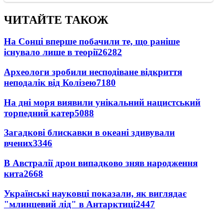
ЧИТАЙТЕ ТАКОЖ
На Сонці вперше побачили те, що раніше
існувало лише в теорії
26282
Археологи зробили несподіване відкриття
неподалік від Колізею
7180
На дні моря виявили унікальний нацистський
торпедний катер
5088
Загадкові блискавки в океані здивували
вчених
3346
В Австралії дрон випадково зняв народження
кита
2668
Українські науковці показали, як виглядає
"млинцевий лід" в Антарктиці
2447