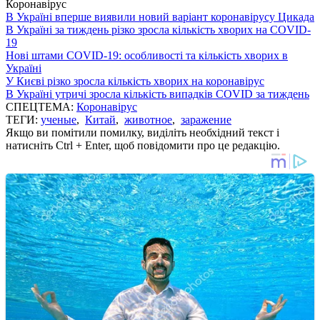
Коронавірус
В Україні вперше виявили новий варіант коронавірусу Цикада
В Україні за тиждень різко зросла кількість хворих на COVID-
19
Нові штами COVID-19: особливості та кількість хворих в
Україні
У Києві різко зросла кількість хворих на коронавірус
В Україні утричі зросла кількість випадків COVID за тиждень
СПЕЦТЕМА:
Коронавірус
ТЕГИ:
ученые
,
Китай
,
животное
,
заражение
Якщо ви помітили помилку, виділіть необхідний текст і
натисніть Ctrl + Enter, щоб повідомити про це редакцію.