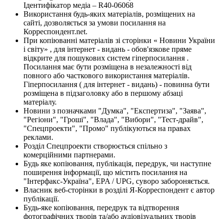
Ідентифікатор медіа – R40-06068
Використання будь-яких матеріалів, розміщених на
сайті, дозволяється за умови посилання на
Корреспондент.net.
При копіюванні матеріалів зі сторінки « Новини України
і світу» , для інтернет - видань - обов'язкове пряме
відкрите для пошукових систем гіперпосилання .
Посилання має бути розміщена в незалежності від
повного або часткового використання матеріалів.
Гіперпосилання ( для інтернет - видань) - повинна бути
розміщена в підзаголовку або в першому абзаці
матеріалу.
Новини з позначками "Думка", "Експертиза", "Заява",
"Регіони", "Гроші", "Влада", "Вибори", "Тест-драйв",
"Спецпроекти", "Промо" публікуються на правах
реклами.
Розділ Спецпроекти створюється спільно з
комерційними партнерами.
Будь яке копіювання, публікація, передрук, чи наступне
поширення інформації, що містить посилання на
"Інтерфакс-Україна", EPA / UPG, суворо забороняється.
Власник веб-сторінки в розділі Я-Корреспондент є автор
публікації.
Будь-яке копіювання, передрук та відтворення
фотографічних творів та/або аудіовізуальних творів