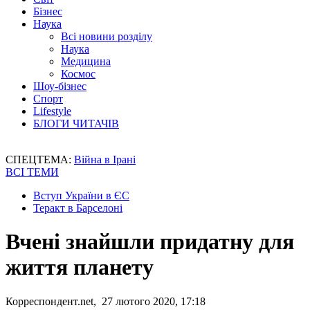
Бізнес
Наука
Всі новини розділу
Наука
Медицина
Космос
Шоу-бізнес
Спорт
Lifestyle
БЛОГИ ЧИТАЧІВ
СПЕЦТЕМА:
Війна в Ірані
ВСІ ТЕМИ
Вступ України в ЄС
Теракт в Барселоні
Вчені знайшли придатну для
життя планету
Корреспондент.net, 27 лютого 2020, 17:18