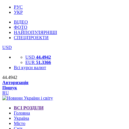
РУС
УКР
ВІДЕО
ФОТО
НАЙПОПУЛЯРНІШІ
СПЕЦПРОЕКТИ
USD
USD
44.4942
EUR
51.3366
Всі курси валют
44.4942
Авторизація
Пошук
RU
ВСІ РОЗДІЛИ
Головна
Україна
Місто
Світ