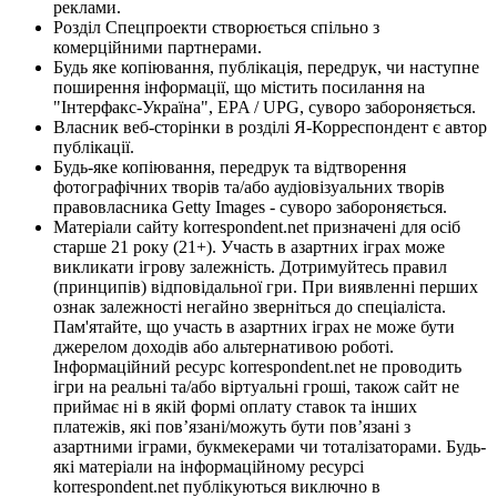
реклами.
Розділ Спецпроекти створюється спільно з
комерційними партнерами.
Будь яке копіювання, публікація, передрук, чи наступне
поширення інформації, що містить посилання на
"Інтерфакс-Україна", EPA / UPG, суворо забороняється.
Власник веб-сторінки в розділі Я-Корреспондент є автор
публікації.
Будь-яке копіювання, передрук та відтворення
фотографічних творів та/або аудіовізуальних творів
правовласника Getty Images - суворо забороняється.
Матеріали сайту korrespondent.net призначені для осіб
старше 21 року (21+). Участь в азартних іграх може
викликати ігрову залежність. Дотримуйтесь правил
(принципів) відповідальної гри. При виявленні перших
ознак залежності негайно зверніться до спеціаліста.
Пам'ятайте, що участь в азартних іграх не може бути
джерелом доходів або альтернативою роботі.
Інформаційний ресурс korrespondent.net не проводить
ігри на реальні та/або віртуальні гроші, також сайт не
приймає ні в якій формі оплату ставок та інших
платежів, які пов’язані/можуть бути пов’язані з
азартними іграми, букмекерами чи тоталізаторами. Будь-
які матеріали на інформаційному ресурсі
korrespondent.net публікуються виключно в