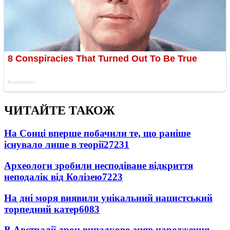
ЧИТАЙТЕ ТАКОЖ
На Сонці вперше побачили те, що раніше
існувало лише в теорії
27231
Археологи зробили несподіване відкриття
неподалік від Колізею
7223
На дні моря виявили унікальний нацистський
торпедний катер
6083
В Австралії дрон випадково зняв народження