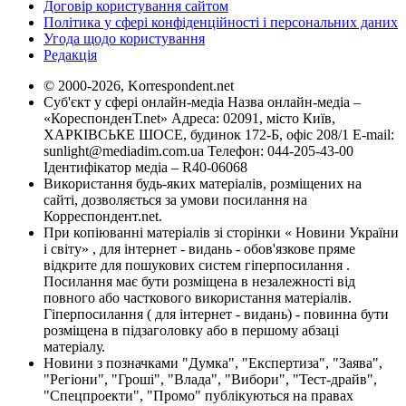
Договір користування сайтом
Політика у сфері конфіденційності і персональних даних
Угода щодо користування
Редакція
© 2000-2026, Korrespondent.net
Суб'єкт у сфері онлайн-медіа Назва онлайн-медіа –
«КореспонденТ.net» Адреса: 02091, місто Київ,
ХАРКІВСЬКЕ ШОСЕ, будинок 172-Б, офіс 208/1 E-mail:
sunlight@mediadim.com.ua
Телефон: 044-205-43-00
Ідентифікатор медіа – R40-06068
Використання будь-яких матеріалів, розміщених на
сайті, дозволяється за умови посилання на
Корреспондент.net.
При копіюванні матеріалів зі сторінки « Новини України
і світу» , для інтернет - видань - обов'язкове пряме
відкрите для пошукових систем гіперпосилання .
Посилання має бути розміщена в незалежності від
повного або часткового використання матеріалів.
Гіперпосилання ( для інтернет - видань) - повинна бути
розміщена в підзаголовку або в першому абзаці
матеріалу.
Новини з позначками "Думка", "Експертиза", "Заява",
"Регіони", "Гроші", "Влада", "Вибори", "Тест-драйв",
"Спецпроекти", "Промо" публікуються на правах