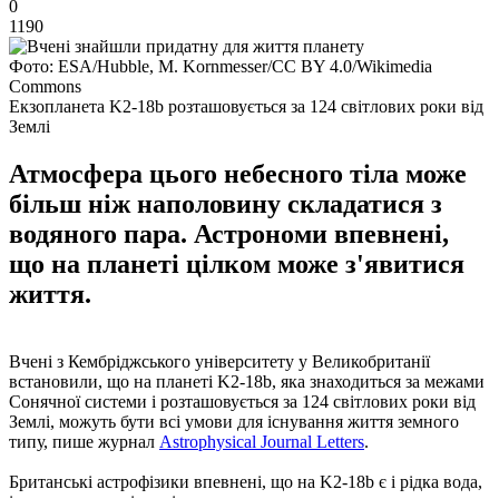
0
1190
Фото: ESA/Hubble, M. Kornmesser/CC BY 4.0/Wikimedia
Commons
Екзопланета K2-18b розташовується за 124 світлових роки від
Землі
Атмосфера цього небесного тіла може
більш ніж наполовину складатися з
водяного пара. Астрономи впевнені,
що на планеті цілком може з'явитися
життя.
Вчені з Кембріджського університету у Великобританії
встановили, що на планеті K2-18b, яка знаходиться за межами
Сонячної системи і розташовується за 124 світлових роки від
Землі, можуть бути всі умови для існування життя земного
типу, пише журнал
Astrophysical Journal Letters
.
Британські астрофізики впевнені, що на K2-18b є і рідка вода,