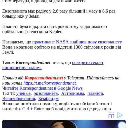
і температура, відповідна для появи життя.
Екзопланета має радіус у 2,6 разу більший і масу в 8,6 раз
більшу, ніж у Землі.
Планета була відкрита п'ять років тому за допомогою
орбітального телескопа Kepler.
Нагадаємо, що
практикант NASA знайшов нову екзопланету
.
Вона з кратною орбітою на відстані 1300 світлових років від
Землі.
Також
Korrespondent.net
писав, що
розкрито секрет
виникнення планет.
Новини від
Корреспондент.net
у Telegram. Підписуйтесь на
наш канал
https://t.me/korrespondentnet
.
Читайте Korrespondent.net в Google News
ТЕГИ:
ученые
,
экзопланета
,
Астрономы
,
планета
,
Великобритания
,
Кембридж
Якщо ви помітили помилку, виділіть необхідний текст і
натисніть Ctrl + Enter, щоб повідомити про це редакцію.