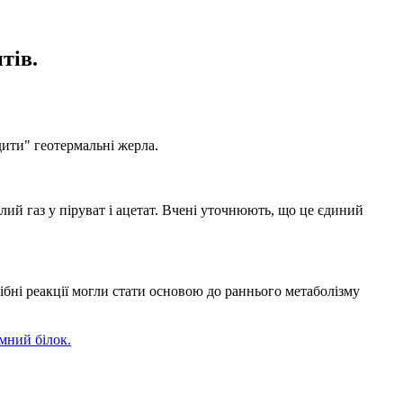
тів.
дити" геотермальні жерла.
ий газ у піруват і ацетат. Вчені уточнюють, що це єдиний
бні реакції могли стати основою до раннього метаболізму
мний білок.