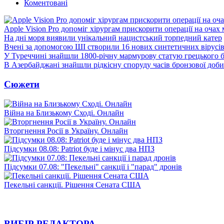
Коментовані
Apple Vision Pro допоміг хірургам прискорити операції на очах
На дні моря виявили унікальний нацистський торпедний катер
Вчені за допомогою ШІ створили 16 нових синтетичних вірусі
У Туреччині знайшли 1800-річну мармурову статую грецького 
В Азербайджані знайшли рідкісну споруду часів бронзової доби
Сюжети
Війна на Близькому Сході. Онлайн
Вторгнення Росії в Україну. Онлайн
Підсумки 08.08: Patriot буде і мінус два НПЗ
Підсумки 07.08: "Пекельні" санкції і "парад" дронів
Пекельні санкції. Рішення Сената США
ВИБІР РЕДАКТОРА