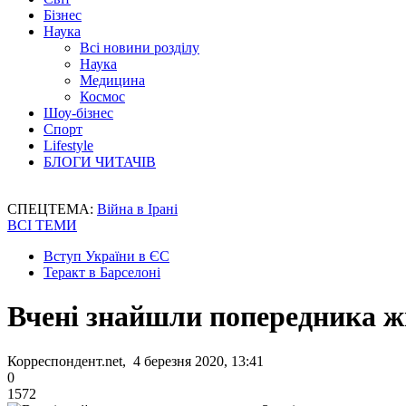
Бізнес
Наука
Всі новини розділу
Наука
Медицина
Космос
Шоу-бізнес
Спорт
Lifestyle
БЛОГИ ЧИТАЧІВ
СПЕЦТЕМА:
Війна в Ірані
ВСІ ТЕМИ
Вступ України в ЄС
Теракт в Барселоні
Вчені знайшли попередника ж
Корреспондент.net, 4 березня 2020, 13:41
0
1572