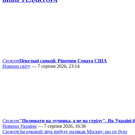
Сюжет
Пекельні санкції. Рішення Сената США
Новини світу
— 7 серпня 2026, 23:14
Сюжет
"Полювати на лучника, а не на стрілу". Як Україні 
Новини України
— 7 серпня 2026, 16:36
Сюжет
Загадковий звук вибуху налякав Москву: що це було