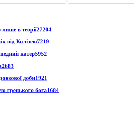
 лише в теорії
27204
ік від Колізею
7219
рпедний катер
5952
а
2683
ронзової доби
1921
ую грецького бога
1684