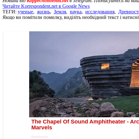
Новини від
Корреспондент.net
в Telegram. Підписуйтесь на на
Читайте Korrespondent.net в Google News
ТЕГИ:
ученые
,
жизнь
,
Земля
,
наука
,
исследования
,
Древност
Якщо ви помітили помилку, виділіть необхідний текст і натисніт