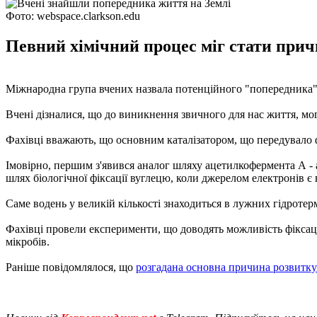
Фото: webspace.clarkson.edu
Певний хімічний процес міг стати прич
Міжнародна група вчених назвала потенційного "попередника"
Вчені дізналися, що до виникнення звичного для нас життя, мог
Фахівці вважають, що основним каталізатором, що передувало ф
Імовірно, першим з'явився аналог шляху ацетилкофермента А - 
шлях біологічної фіксації вуглецю, коли джерелом електронів є 
Саме водень у великій кількості знаходиться в лужних гідроте
Фахівці провели експерименти, що доводять можливість фіксац
мікробів.
Раніше повідомлялося, що
розгадана основна причина розвитку