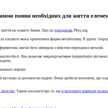
иною появи необхідних для життя елемен
 життя на планеті Земля. Про це
повідомляє
Phys.org.
ла існувати якась примітивна форма метаболізму. Її здатні "поро
ерментам, могли бути мінерали з вмістом перехідних металів.
ацетил-КоА. Він дозволяє мікроорганізмам переробляти вуглекисл
водень.
рмальних жерлах.
ії вуглецю за допомогою водню. Вони зробили висновок, що поді
 людства
. Також писалося про те, що
в метеориті знайшли позазе