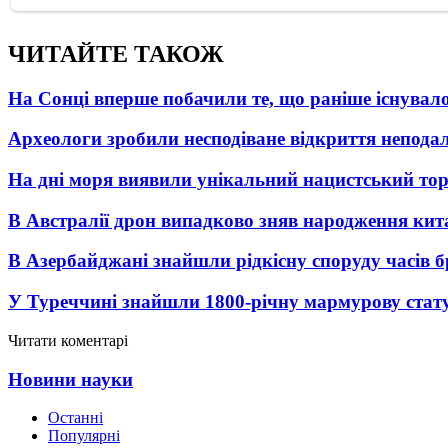
ЧИТАЙТЕ ТАКОЖ
На Сонці вперше побачили те, що раніше існувало
Археологи зробили несподіване відкриття неподал
На дні моря виявили унікальний нацистський то
В Австралії дрон випадково зняв народження кит
В Азербайджані знайшли рідкісну споруду часів б
У Туреччині знайшли 1800-річну мармурову стат
Читати коментарі
Новини науки
Останні
Популярні