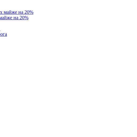
 майже на 20%
в
бога