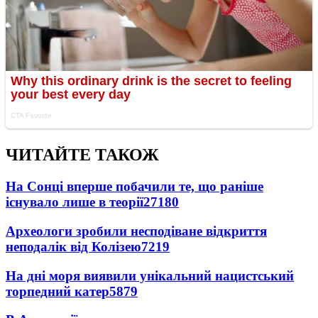
ЧИТАЙТЕ ТАКОЖ
На Сонці вперше побачили те, що раніше
існувало лише в теорії
27180
Археологи зробили несподіване відкриття
неподалік від Колізею
7219
На дні моря виявили унікальний нацистський
торпедний катер
5879