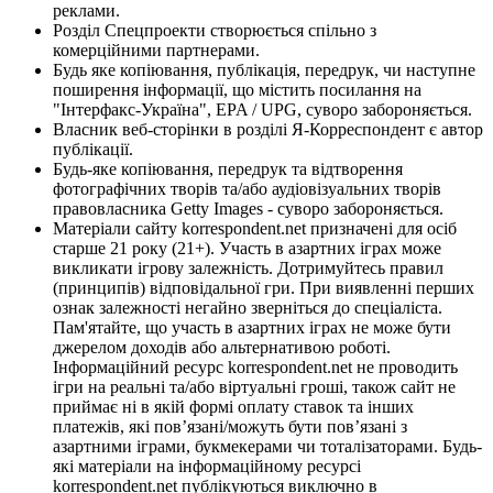
реклами.
Розділ Спецпроекти створюється спільно з
комерційними партнерами.
Будь яке копіювання, публікація, передрук, чи наступне
поширення інформації, що містить посилання на
"Інтерфакс-Україна", EPA / UPG, суворо забороняється.
Власник веб-сторінки в розділі Я-Корреспондент є автор
публікації.
Будь-яке копіювання, передрук та відтворення
фотографічних творів та/або аудіовізуальних творів
правовласника Getty Images - суворо забороняється.
Матеріали сайту korrespondent.net призначені для осіб
старше 21 року (21+). Участь в азартних іграх може
викликати ігрову залежність. Дотримуйтесь правил
(принципів) відповідальної гри. При виявленні перших
ознак залежності негайно зверніться до спеціаліста.
Пам'ятайте, що участь в азартних іграх не може бути
джерелом доходів або альтернативою роботі.
Інформаційний ресурс korrespondent.net не проводить
ігри на реальні та/або віртуальні гроші, також сайт не
приймає ні в якій формі оплату ставок та інших
платежів, які пов’язані/можуть бути пов’язані з
азартними іграми, букмекерами чи тоталізаторами. Будь-
які матеріали на інформаційному ресурсі
korrespondent.net публікуються виключно в