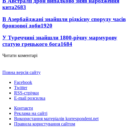
В Австралії дрон випадково зняв народження
кита
2683
В Азербайджані знайшли рідкісну споруду часів
бронзової доби
1920
У Туреччині знайшли 1800-річну мармурову
статую грецького бога
1684
Читати коментарі
Повна версія сайту
Facebook
Twitter
RSS-стрічки
E-mail розсилка
Контакти
Реклама на сайті
Використання матеріалів korrespondent.net
Правила користування сайтом