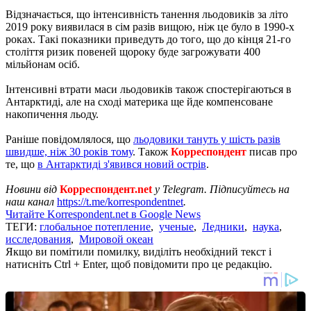
Відзначається, що інтенсивність танення льодовиків за літо
2019 року виявилася в сім разів вищою, ніж це було в 1990-х
роках. Такі показники приведуть до того, що до кінця 21-го
століття ризик повеней щороку буде загрожувати 400
мільйонам осіб.
Інтенсивні втрати маси льодовиків також спостерігаються в
Антарктиді, але на сході материка ще йде компенсоване
накопичення льоду.
Раніше повідомлялося, що
льодовики тануть у шість разів
швидше, ніж 30 років тому
. Також
Корреспондент
писав про
те, що
в Антарктиді з'явився новий острів
.
Новини від
Корреспондент.net
у Telegram. Підписуйтесь на
наш канал
https://t.me/korrespondentnet
.
Читайте Korrespondent.net в Google News
ТЕГИ:
глобальное потепление
,
ученые
,
Ледники
,
наука
,
исследования
,
Мировой океан
Якщо ви помітили помилку, виділіть необхідний текст і
натисніть Ctrl + Enter, щоб повідомити про це редакцію.