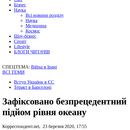
Бізнес
Наука
Всі новини розділу
Наука
Медицина
Космос
Шоу-бізнес
Спорт
Lifestyle
БЛОГИ ЧИТАЧІВ
СПЕЦТЕМА:
Війна в Ірані
ВСІ ТЕМИ
Вступ України в ЄС
Теракт в Барселоні
Зафіксовано безпрецедентний
підйом рівня океану
Корреспондент.net, 23 березня 2020, 17:55