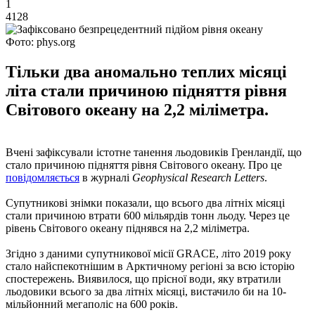
1
4128
Фото: phys.org
Тільки два аномально теплих місяці
літа стали причиною підняття рівня
Світового океану на 2,2 міліметра.
Вчені зафіксували істотне танення льодовиків Гренландії, що
стало причиною підняття рівня Світового океану. Про це
повідомляється
в журналі
Geophysical Research Letters
.
Супутникові знімки показали, що всього два літніх місяці
стали причиною втрати 600 мільярдів тонн льоду. Через це
рівень Світового океану піднявся на 2,2 міліметра.
Згідно з даними супутникової місії GRACE, літо 2019 року
стало найспекотнішим в Арктичному регіоні за всю історію
спостережень. Виявилося, що прісної води, яку втратили
льодовики всього за два літніх місяці, вистачило би на 10-
мільйонний мегаполіс на 600 років.