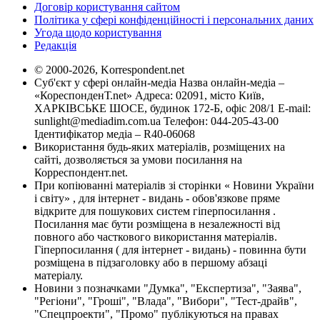
Договір користування сайтом
Політика у сфері конфіденційності і персональних даних
Угода щодо користування
Редакція
© 2000-2026, Korrespondent.net
Суб'єкт у сфері онлайн-медіа Назва онлайн-медіа –
«КореспонденТ.net» Адреса: 02091, місто Київ,
ХАРКІВСЬКЕ ШОСЕ, будинок 172-Б, офіс 208/1 E-mail:
sunlight@mediadim.com.ua
Телефон: 044-205-43-00
Ідентифікатор медіа – R40-06068
Використання будь-яких матеріалів, розміщених на
сайті, дозволяється за умови посилання на
Корреспондент.net.
При копіюванні матеріалів зі сторінки « Новини України
і світу» , для інтернет - видань - обов'язкове пряме
відкрите для пошукових систем гіперпосилання .
Посилання має бути розміщена в незалежності від
повного або часткового використання матеріалів.
Гіперпосилання ( для інтернет - видань) - повинна бути
розміщена в підзаголовку або в першому абзаці
матеріалу.
Новини з позначками "Думка", "Експертиза", "Заява",
"Регіони", "Гроші", "Влада", "Вибори", "Тест-драйв",
"Спецпроекти", "Промо" публікуються на правах