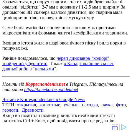
Зазначається, що поруч з одним з таких ходів були знайдені
овальні "відбитки" 2-7 мм в довжину і 1-2,5 мм в ширину. За
допомогою 3D-сканера вдалося дізнатися, що тварина мала
циліндричне тіло, голову, хвіст і мускулатуру.
Саме Ikaria wariootia є сполучною ланкою між простими
мікроскопічними формами життя і кембрійськими тваринами.
Імовірно істота жила в шарі океанічного піску і рила норки в
пошуках їжі.
Раніше повідомлялося, що
череп динозавра-"колібрі"
знайдений у бурштині
. Також
в Канаді знайшли скелет
давньої риби з "пальцями"
.
Новини від
Корреспондент.net
в Telegram. Підписуйтесь на
наш канал
https://t.me/korrespondentnet
Читайте Korrespondent.net в Google News
ТЕГИ:
открытия
,
животные
,
ученые
,
находка
,
наука
,
фото
,
геологи
,
Древности
Якщо ви помітили помилку, виділіть необхідний текст і
натисніть Ctrl + Enter, щоб повідомити про це редакцію.