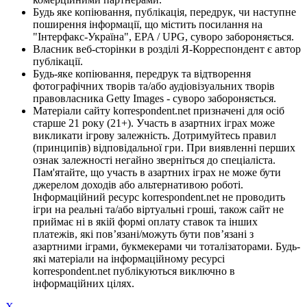
Будь яке копіювання, публікація, передрук, чи наступне
поширення інформації, що містить посилання на
"Інтерфакс-Україна", EPA / UPG, суворо забороняється.
Власник веб-сторінки в розділі Я-Корреспондент є автор
публікації.
Будь-яке копіювання, передрук та відтворення
фотографічних творів та/або аудіовізуальних творів
правовласника Getty Images - суворо забороняється.
Матеріали сайту korrespondent.net призначені для осіб
старше 21 року (21+). Участь в азартних іграх може
викликати ігрову залежність. Дотримуйтесь правил
(принципів) відповідальної гри. При виявленні перших
ознак залежності негайно зверніться до спеціаліста.
Пам'ятайте, що участь в азартних іграх не може бути
джерелом доходів або альтернативою роботі.
Інформаційний ресурс korrespondent.net не проводить
ігри на реальні та/або віртуальні гроші, також сайт не
приймає ні в якій формі оплату ставок та інших
платежів, які пов’язані/можуть бути пов’язані з
азартними іграми, букмекерами чи тоталізаторами. Будь-
які матеріали на інформаційному ресурсі
korrespondent.net публікуються виключно в
інформаційних цілях.
X