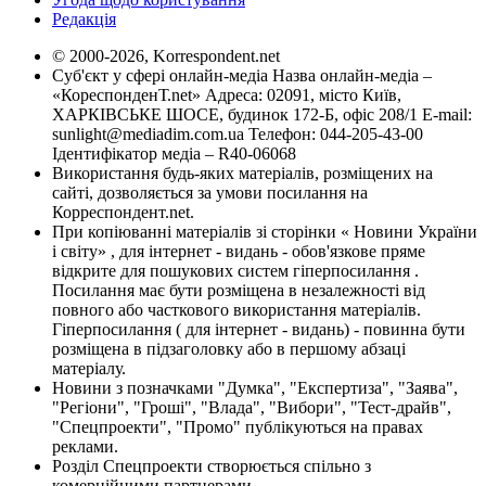
Редакція
© 2000-2026, Korrespondent.net
Суб'єкт у сфері онлайн-медіа Назва онлайн-медіа –
«КореспонденТ.net» Адреса: 02091, місто Київ,
ХАРКІВСЬКЕ ШОСЕ, будинок 172-Б, офіс 208/1 E-mail:
sunlight@mediadim.com.ua
Телефон: 044-205-43-00
Ідентифікатор медіа – R40-06068
Використання будь-яких матеріалів, розміщених на
сайті, дозволяється за умови посилання на
Корреспондент.net.
При копіюванні матеріалів зі сторінки « Новини України
і світу» , для інтернет - видань - обов'язкове пряме
відкрите для пошукових систем гіперпосилання .
Посилання має бути розміщена в незалежності від
повного або часткового використання матеріалів.
Гіперпосилання ( для інтернет - видань) - повинна бути
розміщена в підзаголовку або в першому абзаці
матеріалу.
Новини з позначками "Думка", "Експертиза", "Заява",
"Регіони", "Гроші", "Влада", "Вибори", "Тест-драйв",
"Спецпроекти", "Промо" публікуються на правах
реклами.
Розділ Спецпроекти створюється спільно з
комерційними партнерами.