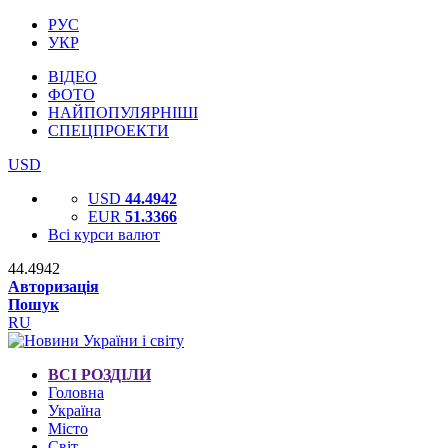
РУС
УКР
ВІДЕО
ФОТО
НАЙПОПУЛЯРНІШІ
СПЕЦПРОЕКТИ
USD
USD
44.4942
EUR
51.3366
Всі курси валют
44.4942
Авторизація
Пошук
RU
ВСІ РОЗДІЛИ
Головна
Україна
Місто
Світ