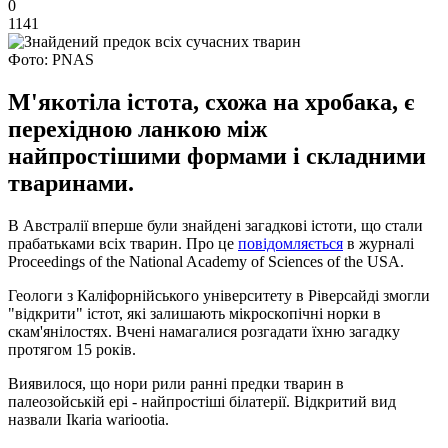
0
1141
Фото: PNAS
М'якотіла істота, схожа на хробака, є
перехідною ланкою між
найпростішими формами і складними
тваринами.
В Австралії вперше були знайдені загадкові істоти, що стали
прабатьками всіх тварин. Про це
повідомляється
в журналі
Proceedings of the National Academy of Sciences of the USA.
Геологи з Каліфорнійського університету в Ріверсайді змогли
"відкрити" істот, які залишають мікроскопічні норки в
скам'янілостях. Вчені намагалися розгадати їхню загадку
протягом 15 років.
Виявилося, що нори рили ранні предки тварин в
палеозойській ері - найпростіші білатерії. Відкритий вид
назвали Ikaria wariootia.