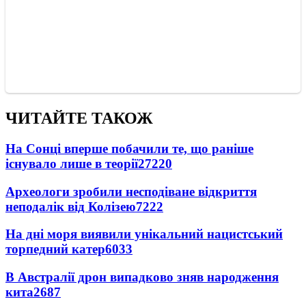
ЧИТАЙТЕ ТАКОЖ
На Сонці вперше побачили те, що раніше
існувало лише в теорії
27220
Археологи зробили несподіване відкриття
неподалік від Колізею
7222
На дні моря виявили унікальний нацистський
торпедний катер
6033
В Австралії дрон випадково зняв народження
кита
2687