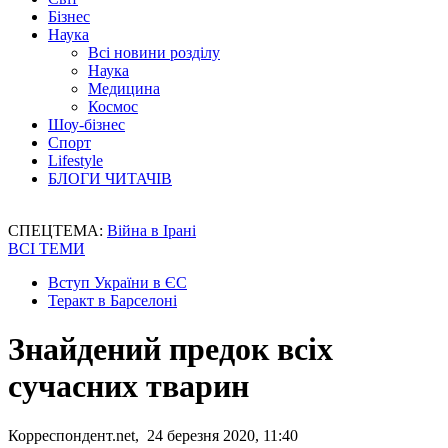
Бізнес
Наука
Всі новини розділу
Наука
Медицина
Космос
Шоу-бізнес
Спорт
Lifestyle
БЛОГИ ЧИТАЧІВ
СПЕЦТЕМА:
Війна в Ірані
ВСІ ТЕМИ
Вступ України в ЄС
Теракт в Барселоні
Знайдений предок всіх
сучасних тварин
Корреспондент.net, 24 березня 2020, 11:40