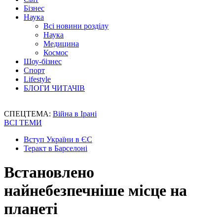
Бізнес
Наука
Всі новини розділу
Наука
Медицина
Космос
Шоу-бізнес
Спорт
Lifestyle
БЛОГИ ЧИТАЧІВ
СПЕЦТЕМА:
Війна в Ірані
ВСІ ТЕМИ
Вступ України в ЄС
Теракт в Барселоні
Встановлено
найнебезпечніше місце на
планеті