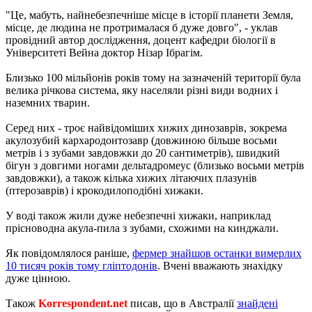
"Це, мабуть, найнебезпечніше місце в історії планети Земля,
місце, де людина не протрималася б дуже довго", - уклав
провідний автор дослідження, доцент кафедри біології в
Університеті Вейна доктор Нізар Ібрагім.
Близько 100 мільйонів років тому на зазначеній території була
велика річкова система, яку населяли різні види водних і
наземних тварин.
Серед них - троє найвідоміших хижих динозаврів, зокрема
акулозубий кархародонтозавр (довжиною більше восьми
метрів і з зубами завдовжки до 20 сантиметрів), швидкий
бігун з довгими ногами дельтадромеус (близько восьми метрів
завдовжки), а також кілька хижих літаючих плазунів
(птерозаврів) і крокодилоподібні хижаки.
У воді також жили дуже небезпечні хижаки, наприклад
прісноводна акула-пила з зубами, схожими на кинджали.
Як повідомлялося раніше,
фермер знайшов останки вимерлих
10 тисяч років тому гліптодонів
. Вчені вважають знахідку
дуже цінною.
Також
Korrespondent.net
писав, що в Австралії
знайдені