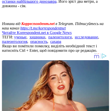
останки найбільшого динозавра
. Його зріст два метри, а
довжина - сім.
Новини від
Корреспондент.net
в Telegram. Підписуйтесь на
наш канал
https://t.me/korrespondentnet
Читайте Korrespondent.net в Google News
ТЕГИ:
ученые
,
хищники
,
палеонтологи
,
исследование
,
палеонтология
,
опасность
,
сахара
Якщо ви помітили помилку, виділіть необхідний текст і
натисніть Ctrl + Enter, щоб повідомити про це редакцію.