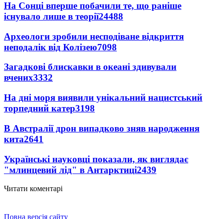
На Сонці вперше побачили те, що раніше
існувало лише в теорії
24488
Археологи зробили несподіване відкриття
неподалік від Колізею
7098
Загадкові блискавки в океані здивували
вчених
3332
На дні моря виявили унікальний нацистський
торпедний катер
3198
В Австралії дрон випадково зняв народження
кита
2641
Українські науковці показали, як виглядає
"млинцевий лід" в Антарктиці
2439
Читати коментарі
Повна версія сайту