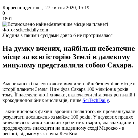
Корреспондент.net, 27 квітня 2020, 15:19
0
1801
Фото: scitechdaily.com
Людина з такими сусідами довго б не протрималася
На думку вчених, найбільш небезпечне
місце за всю історію Землі в далекому
минулому представляла собою Сахара.
Американські палеонтологи виявили найнебезпечніше місце в
історії планети Земля. Ним була Сахара 100 мільйонів років
тому. Її населяли люті хижаки, включаючи літаючих рептилій і
крокодилоподібних мисливців, пише
SciTechDaily
.
Такий висновок фахівці зробили після того, як проаналізували
результати досліджень за майже 100 років. У наукових працях
вивчалися останки копалин хребетних тварин, які знаходили і
продовжують знаходити на південному сході Марокко - в
регіоні, відомому як група Кем Кем.