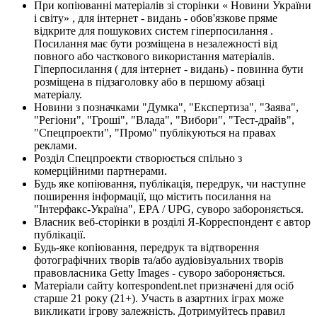
При копіюванні матеріалів зі сторінки « Новини України
і світу» , для інтернет - видань - обов'язкове пряме
відкрите для пошукових систем гіперпосилання .
Посилання має бути розміщена в незалежності від
повного або часткового використання матеріалів.
Гіперпосилання ( для інтернет - видань) - повинна бути
розміщена в підзаголовку або в першому абзаці
матеріалу.
Новини з позначками "Думка", "Експертиза", "Заява",
"Регіони", "Гроші", "Влада", "Вибори", "Тест-драйв",
"Спецпроекти", "Промо" публікуються на правах
реклами.
Розділ Спецпроекти створюється спільно з
комерційними партнерами.
Будь яке копіювання, публікація, передрук, чи наступне
поширення інформації, що містить посилання на
"Інтерфакс-Україна", EPA / UPG, суворо забороняється.
Власник веб-сторінки в розділі Я-Корреспондент є автор
публікації.
Будь-яке копіювання, передрук та відтворення
фотографічних творів та/або аудіовізуальних творів
правовласника Getty Images - суворо забороняється.
Матеріали сайту korrespondent.net призначені для осіб
старше 21 року (21+). Участь в азартних іграх може
викликати ігрову залежність. Дотримуйтесь правил