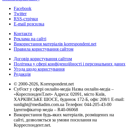
Facebook
Twitter
RSS-стрічки
E-mail розсилка
Контакти
Реклама на сайті
Використання матеріалів korrespondent.net
Правила користування сайтом
Договір користування сайтом
Політика у сфері конфіденційності і персональних даних
Угода щодо користування
Редакція
© 2000-2026, Korrespondent.net
Суб'єкт у сфері онлайн-медіа Назва онлайн-медіа –
«КореспонденТ.net» Адреса: 02091, місто Київ,
ХАРКІВСЬКЕ ШОСЕ, будинок 172-Б, офіс 208/1 E-mail:
sunlight@mediadim.com.ua
Телефон: 044-205-43-00
Ідентифікатор медіа – R40-06068
Використання будь-яких матеріалів, розміщених на
сайті, дозволяється за умови посилання на
Корреспондент.net.