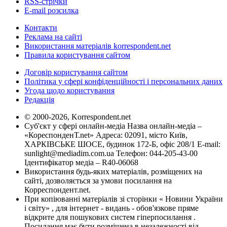
RSS-стрічки
E-mail розсилка
Контакти
Реклама на сайті
Використання матеріалів korrespondent.net
Правила користування сайтом
Договір користування сайтом
Політика у сфері конфіденційності і персональних даних
Угода щодо користування
Редакція
© 2000-2026, Korrespondent.net
Суб'єкт у сфері онлайн-медіа Назва онлайн-медіа –
«КореспонденТ.net» Адреса: 02091, місто Київ,
ХАРКІВСЬКЕ ШОСЕ, будинок 172-Б, офіс 208/1 E-mail:
sunlight@mediadim.com.ua
Телефон: 044-205-43-00
Ідентифікатор медіа – R40-06068
Використання будь-яких матеріалів, розміщених на
сайті, дозволяється за умови посилання на
Корреспондент.net.
При копіюванні матеріалів зі сторінки « Новини України
і світу» , для інтернет - видань - обов'язкове пряме
відкрите для пошукових систем гіперпосилання .
Посилання має бути розміщена в незалежності від