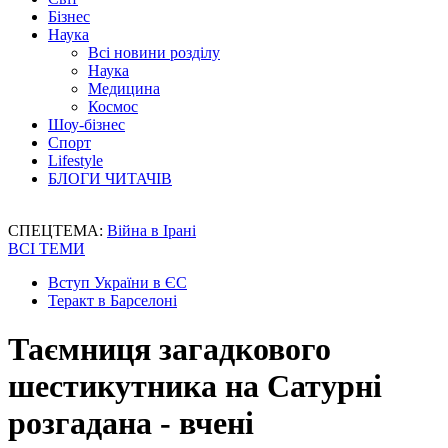
Бізнес
Наука
Всі новини розділу
Наука
Медицина
Космос
Шоу-бізнес
Спорт
Lifestyle
БЛОГИ ЧИТАЧІВ
СПЕЦТЕМА:
Війна в Ірані
ВСІ ТЕМИ
Вступ України в ЄС
Теракт в Барселоні
Таємниця загадкового
шестикутника на Сатурні
розгадана - вчені