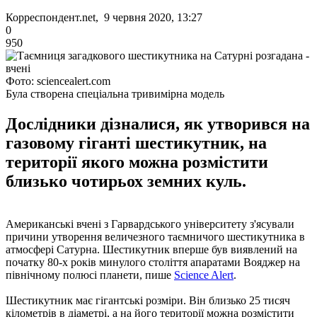
Корреспондент.net, 9 червня 2020, 13:27
0
950
Фото: sciencealert.com
Була створена спеціальна тривимірна модель
Дослідники дізналися, як утворився на
газовому гіганті шестикутник, на
території якого можна розмістити
близько чотирьох земних куль.
Американські вчені з Гарвардського університету з'ясували
причини утворення величезного таємничого шестикутника в
атмосфері Сатурна. Шестикутник вперше був виявлений на
початку 80-х років минулого століття апаратами Вояджер на
північному полюсі планети, пише
Science Alert
.
Шестикутник має гігантські розміри. Він близько 25 тисяч
кілометрів в діаметрі, а на його території можна розмістити