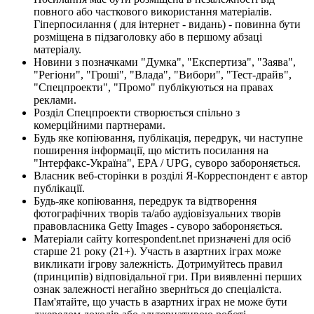
повного або часткового використання матеріалів.
Гіперпосилання ( для інтернет - видань) - повинна бути
розміщена в підзаголовку або в першому абзаці
матеріалу.
Новини з позначками "Думка", "Експертиза", "Заява",
"Регіони", "Гроші", "Влада", "Вибори", "Тест-драйв",
"Спецпроекти", "Промо" публікуються на правах
реклами.
Розділ Спецпроекти створюється спільно з
комерційними партнерами.
Будь яке копіювання, публікація, передрук, чи наступне
поширення інформації, що містить посилання на
"Інтерфакс-Україна", EPA / UPG, суворо забороняється.
Власник веб-сторінки в розділі Я-Корреспондент є автор
публікації.
Будь-яке копіювання, передрук та відтворення
фотографічних творів та/або аудіовізуальних творів
правовласника Getty Images - суворо забороняється.
Матеріали сайту korrespondent.net призначені для осіб
старше 21 року (21+). Участь в азартних іграх може
викликати ігрову залежність. Дотримуйтесь правил
(принципів) відповідальної гри. При виявленні перших
ознак залежності негайно зверніться до спеціаліста.
Пам'ятайте, що участь в азартних іграх не може бути