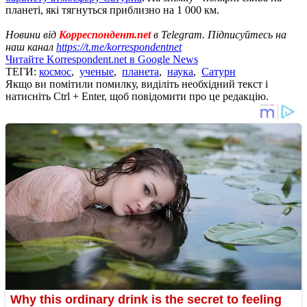
планеті, які тягнуться приблизно на 1 000 км.
Новини від
Корреспондент.net
в Telegram. Підписуйтесь на
наш канал
https://t.me/korrespondentnet
Читайте Korrespondent.net в Google News
ТЕГИ:
космос
,
ученые
,
планета
,
наука
,
Сатурн
Якщо ви помітили помилку, виділіть необхідний текст і
натисніть Ctrl + Enter, щоб повідомити про це редакцію.