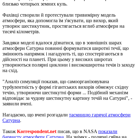
близько чотирьох земних куль.
Фахівці створили й протестували тривимірну модель
атмосфери, яка допомогла їм з'ясувати, що вихор, який
утворює шестикутник, простягається вглиб атмосфери на
тисячі кілометрів.
Завдяки моделі вдалося дізнатися, що в зовнішніх шарах
атмосфери Сатурна повинні формуватися широтні течії, що
змінюють напрямок і нагадують ті, що спостерігаються в
дійсності на планеті. При цьому у високих широтах
утворюються полярні циклони і високоширотна течія із заходу
на схід.
"Аналіз симуляції показав, що самоорганізовувана
турбулентність у формі гігантських вихорів обмежує східну
течію, утворюючи шестикутні форми ... Подібний механізм
відповідає за чудову шестикутну картину течій на Сатурні", -
заявили вчені.
Нагадаємо, що вчені розгадали
таємницю гарячої атмосфери
Сатурна
.
Також
Korrespondent.net
писав, що в NASA
показали
барвисту атмосферу Сатурна
. На знімку - полярні сяйва на