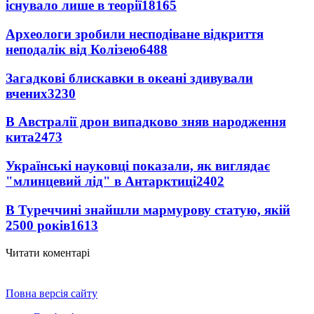
існувало лише в теорії
18165
Археологи зробили несподіване відкриття
неподалік від Колізею
6488
Загадкові блискавки в океані здивували
вчених
3230
В Австралії дрон випадково зняв народження
кита
2473
Українські науковці показали, як виглядає
"млинцевий лід" в Антарктиці
2402
В Туреччині знайшли мармурову статую, якій
2500 років
1613
Читати коментарі
Повна версія сайту