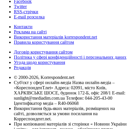
Facebook
Twitter
RSS-стрічки
E-mail розсилка
Контакти
Реклама на сайті
Використання матеріалів korrespondent.net
Правила користування сайтом
Договір користування сайтом
Політика у сфері конфіденційності і персональних даних
Угода щодо користування
Редакція
© 2000-2026, Korrespondent.net
Суб'єкт у сфері онлайн-медіа Назва онлайн-медіа –
«КореспонденТ.net» Адреса: 02091, місто Київ,
ХАРКІВСЬКЕ ШОСЕ, будинок 172-Б, офіс 208/1 E-mail:
sunlight@mediadim.com.ua
Телефон: 044-205-43-00
Ідентифікатор медіа – R40-06068
Використання будь-яких матеріалів, розміщених на
сайті, дозволяється за умови посилання на
Корреспондент.net.
При копіюванні матеріалів зі сторінки « Новини України