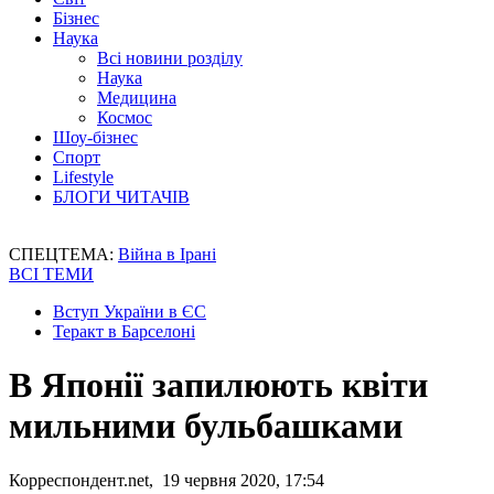
Бізнес
Наука
Всі новини розділу
Наука
Медицина
Космос
Шоу-бізнес
Спорт
Lifestyle
БЛОГИ ЧИТАЧІВ
СПЕЦТЕМА:
Війна в Ірані
ВСІ ТЕМИ
Вступ України в ЄС
Теракт в Барселоні
В Японії запилюють квіти
мильними бульбашками
Корреспондент.net, 19 червня 2020, 17:54