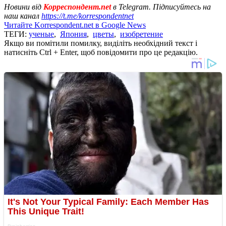
Новини від
Корреспондент.net
в Telegram. Підписуйтесь на
наш канал
https://t.me/korrespondentnet
Читайте Korrespondent.net в Google News
ТЕГИ:
ученые
,
Япония
,
цветы
,
изобретение
Якщо ви помітили помилку, виділіть необхідний текст і
натисніть Ctrl + Enter, щоб повідомити про це редакцію.