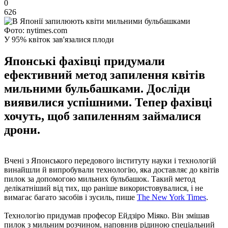
0
626
Фото: nytimes.com
У 95% квіток зав'язалися плоди
Японські фахівці придумали
ефективний метод запилення квітів
мильними бульбашками. Досліди
виявилися успішними. Тепер фахівці
хочуть, щоб запиленням займалися
дрони.
Вчені з Японського передового інституту науки і технологій
винайшли й випробували технологію, яка доставляє до квітів
пилок за допомогою мильних бульбашок. Такий метод
делікатніший від тих, що раніше використовувалися, і не
вимагає багато засобів і зусиль, пише
The New York Times
.
Технологію придумав професор Ейдзіро Міяко. Він змішав
пилок з мильним розчином, наповнив рідиною спеціальний