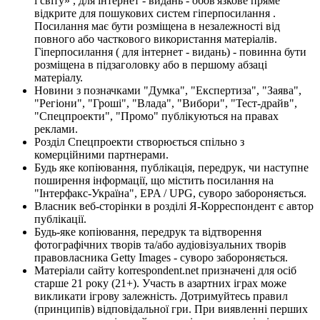
і світу» , для інтернет - видань - обов'язкове пряме
відкрите для пошукових систем гіперпосилання .
Посилання має бути розміщена в незалежності від
повного або часткового використання матеріалів.
Гіперпосилання ( для інтернет - видань) - повинна бути
розміщена в підзаголовку або в першому абзаці
матеріалу.
Новини з позначками "Думка", "Експертиза", "Заява",
"Регіони", "Гроші", "Влада", "Вибори", "Тест-драйв",
"Спецпроекти", "Промо" публікуються на правах
реклами.
Розділ Спецпроекти створюється спільно з
комерційними партнерами.
Будь яке копіювання, публікація, передрук, чи наступне
поширення інформації, що містить посилання на
"Інтерфакс-Україна", EPA / UPG, суворо забороняється.
Власник веб-сторінки в розділі Я-Корреспондент є автор
публікації.
Будь-яке копіювання, передрук та відтворення
фотографічних творів та/або аудіовізуальних творів
правовласника Getty Images - суворо забороняється.
Матеріали сайту korrespondent.net призначені для осіб
старше 21 року (21+). Участь в азартних іграх може
викликати ігрову залежність. Дотримуйтесь правил
(принципів) відповідальної гри. При виявленні перших