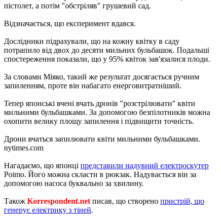
пістолет, а потім "обстріляв" грушевий сад.
Відзначається, що експеримент вдався.
Дослідники підрахували, що на кожну квітку в саду
потрапило від двох до десяти мильних бульбашок. Подальші
спостереження показали, що у 95% квіток зав'язалися плоди.
За словами Міяко, такий же результат досягається ручним
запиленням, проте він набагато енерговитратніший.
Тепер японські вчені вчать дронів "розстрілювати" квіти
мильними бульбашками. За допомогою безпілотників можна
охопити велику площу запилення і підвищити точність.
Дрони вчаться запилювати квіти мильними бульбашками.
nytimes.com
Нагадаємо, що японці
представили надувний електроскутер
Poimo. Його можна скласти в рюкзак. Надувається він за
допомогою насоса буквально за хвилину.
Також
Korrespondent.net
писав, що створено
пристрій, що
генерує електрику з тіней
.