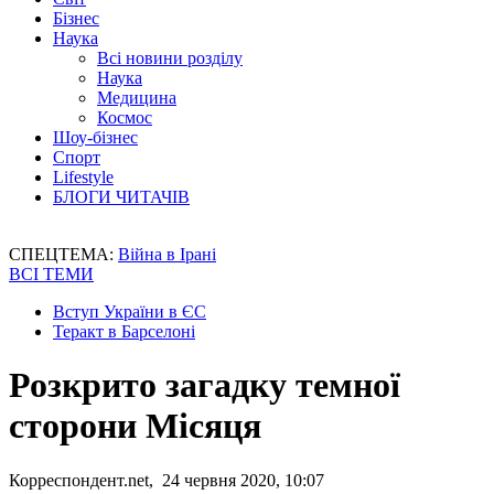
Бізнес
Наука
Всі новини розділу
Наука
Медицина
Космос
Шоу-бізнес
Спорт
Lifestyle
БЛОГИ ЧИТАЧІВ
СПЕЦТЕМА:
Війна в Ірані
ВСІ ТЕМИ
Вступ України в ЄС
Теракт в Барселоні
Розкрито загадку темної
сторони Місяця
Корреспондент.net, 24 червня 2020, 10:07