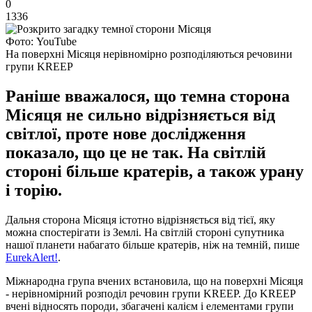
0
1336
Фото: YouTube
На поверхні Місяця нерівномірно розподіляються речовини
групи KREEP
Раніше вважалося, що темна сторона
Місяця не сильно відрізняється від
світлої, проте нове дослідження
показало, що це не так. На світлій
стороні більше кратерів, а також урану
і торію.
Дальня сторона Місяця істотно відрізняється від тієї, яку
можна спостерігати із Землі. На світлій стороні супутника
нашої планети набагато більше кратерів, ніж на темній, пише
EurekAlert!
.
Міжнародна група вчених встановила, що на поверхні Місяця
- нерівномірний розподіл речовин групи KREEP. До KREEP
вчені відносять породи, збагачені калієм і елементами групи