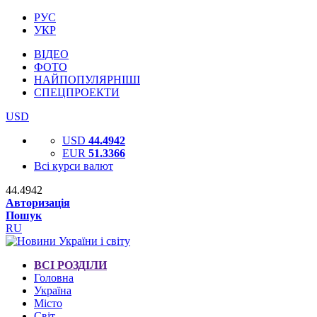
РУС
УКР
ВІДЕО
ФОТО
НАЙПОПУЛЯРНІШІ
СПЕЦПРОЕКТИ
USD
USD
44.4942
EUR
51.3366
Всі курси валют
44.4942
Авторизація
Пошук
RU
ВСІ РОЗДІЛИ
Головна
Україна
Місто
Світ