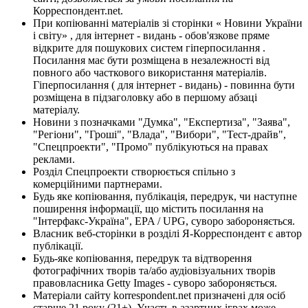
Корреспондент.net.
При копіюванні матеріалів зі сторінки « Новини України
і світу» , для інтернет - видань - обов'язкове пряме
відкрите для пошукових систем гіперпосилання .
Посилання має бути розміщена в незалежності від
повного або часткового використання матеріалів.
Гіперпосилання ( для інтернет - видань) - повинна бути
розміщена в підзаголовку або в першому абзаці
матеріалу.
Новини з позначками "Думка", "Експертиза", "Заява",
"Регіони", "Гроші", "Влада", "Вибори", "Тест-драйв",
"Спецпроекти", "Промо" публікуються на правах
реклами.
Розділ Спецпроекти створюється спільно з
комерційними партнерами.
Будь яке копіювання, публікація, передрук, чи наступне
поширення інформації, що містить посилання на
"Інтерфакс-Україна", EPA / UPG, суворо забороняється.
Власник веб-сторінки в розділі Я-Корреспондент є автор
публікації.
Будь-яке копіювання, передрук та відтворення
фотографічних творів та/або аудіовізуальних творів
правовласника Getty Images - суворо забороняється.
Матеріали сайту korrespondent.net призначені для осіб
старше 21 року (21+). Участь в азартних іграх може