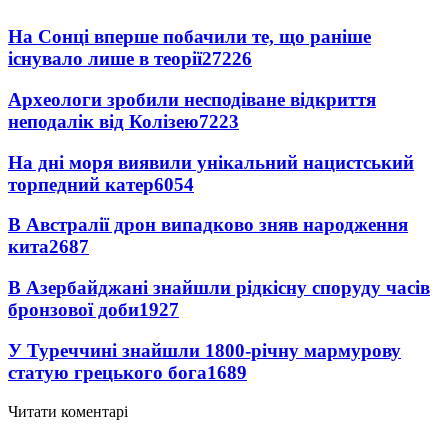
На Сонці вперше побачили те, що раніше
існувало лише в теорії
27226
Археологи зробили несподіване відкриття
неподалік від Колізею
7223
На дні моря виявили унікальний нацистський
торпедний катер
6054
В Австралії дрон випадково зняв народження
кита
2687
В Азербайджані знайшли рідкісну споруду часів
бронзової доби
1927
У Туреччині знайшли 1800-річну мармурову
статую грецького бога
1689
Читати коментарі