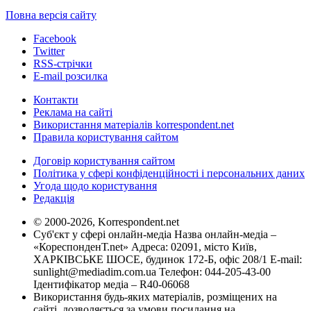
Повна версія сайту
Facebook
Twitter
RSS-стрічки
E-mail розсилка
Контакти
Реклама на сайті
Використання матеріалів korrespondent.net
Правила користування сайтом
Договір користування сайтом
Політика у сфері конфіденційності і персональних даних
Угода щодо користування
Редакція
© 2000-2026, Korrespondent.net
Суб'єкт у сфері онлайн-медіа Назва онлайн-медіа –
«КореспонденТ.net» Адреса: 02091, місто Київ,
ХАРКІВСЬКЕ ШОСЕ, будинок 172-Б, офіс 208/1 E-mail:
sunlight@mediadim.com.ua
Телефон: 044-205-43-00
Ідентифікатор медіа – R40-06068
Використання будь-яких матеріалів, розміщених на
сайті, дозволяється за умови посилання на