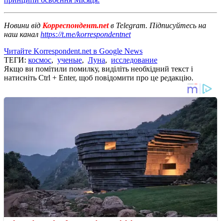
Новини від
Корреспондент.net
в Telegram. Підписуйтесь на
наш канал
https://t.me/korrespondentnet
Читайте Korrespondent.net в Google News
ТЕГИ:
космос
,
ученые
,
Луна
,
исследование
Якщо ви помітили помилку, виділіть необхідний текст і
натисніть Ctrl + Enter, щоб повідомити про це редакцію.