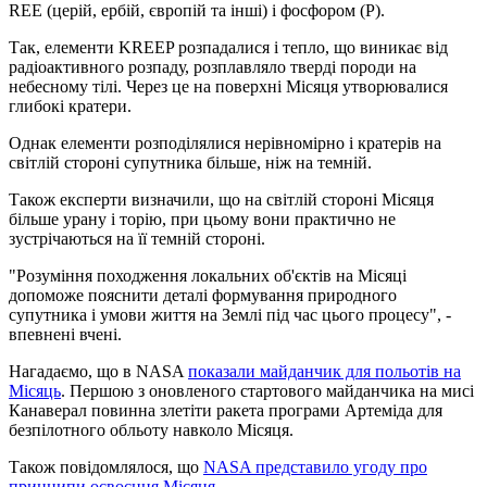
REE (церій, ербій, європій та інші) і фосфором (P).
Так, елементи KREEP розпадалися і тепло, що виникає від
радіоактивного розпаду, розплавляло тверді породи на
небесному тілі. Через це на поверхні Місяця утворювалися
глибокі кратери.
Однак елементи розподілялися нерівномірно і кратерів на
світлій стороні супутника більше, ніж на темній.
Також експерти визначили, що на світлій стороні Місяця
більше урану і торію, при цьому вони практично не
зустрічаються на її темній стороні.
"Розуміння походження локальних об'єктів на Місяці
допоможе пояснити деталі формування природного
супутника і умови життя на Землі під час цього процесу", -
впевнені вчені.
Нагадаємо, що в NASA
показали майданчик для польотів на
Місяць
. Першою з оновленого стартового майданчика на мисі
Канаверал повинна злетіти ракета програми Артеміда для
безпілотного обльоту навколо Місяця.
Також повідомлялося, що
NASA представило угоду про
принципи освоєння Місяця.