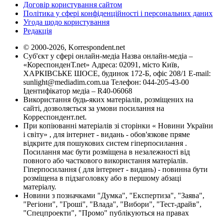
Договір користування сайтом
Політика у сфері конфіденційності і персональних даних
Угода щодо користування
Редакція
© 2000-2026, Korrespondent.net
Суб'єкт у сфері онлайн-медіа Назва онлайн-медіа –
«КореспонденТ.net» Адреса: 02091, місто Київ,
ХАРКІВСЬКЕ ШОСЕ, будинок 172-Б, офіс 208/1 E-mail:
sunlight@mediadim.com.ua
Телефон: 044-205-43-00
Ідентифікатор медіа – R40-06068
Використання будь-яких матеріалів, розміщених на
сайті, дозволяється за умови посилання на
Корреспондент.net.
При копіюванні матеріалів зі сторінки « Новини України
і світу» , для інтернет - видань - обов'язкове пряме
відкрите для пошукових систем гіперпосилання .
Посилання має бути розміщена в незалежності від
повного або часткового використання матеріалів.
Гіперпосилання ( для інтернет - видань) - повинна бути
розміщена в підзаголовку або в першому абзаці
матеріалу.
Новини з позначками "Думка", "Експертиза", "Заява",
"Регіони", "Гроші", "Влада", "Вибори", "Тест-драйв",
"Спецпроекти", "Промо" публікуються на правах