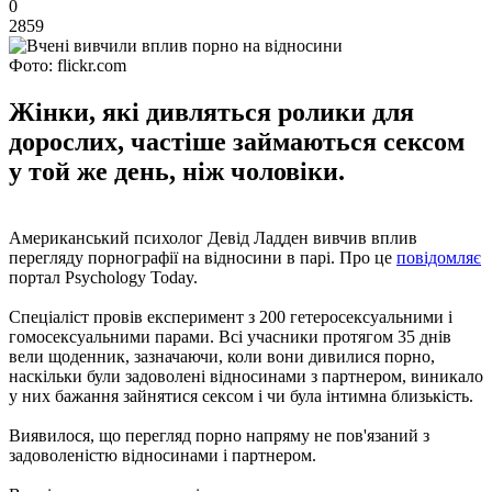
0
2859
Фото: flickr.com
Жінки, які дивляться ролики для
дорослих, частіше займаються сексом
у той же день, ніж чоловіки.
Американський психолог Девід Ладден вивчив вплив
перегляду порнографії на відносини в парі. Про це
повідомляє
портал Psychology Today.
Спеціаліст провів експеримент з 200 гетеросексуальними і
гомосексуальними парами. Всі учасники протягом 35 днів
вели щоденник, зазначаючи, коли вони дивилися порно,
наскільки були задоволені відносинами з партнером, виникало
у них бажання зайнятися сексом і чи була інтимна близькість.
Виявилося, що перегляд порно напряму не пов'язаний з
задоволеністю відносинами і партнером.