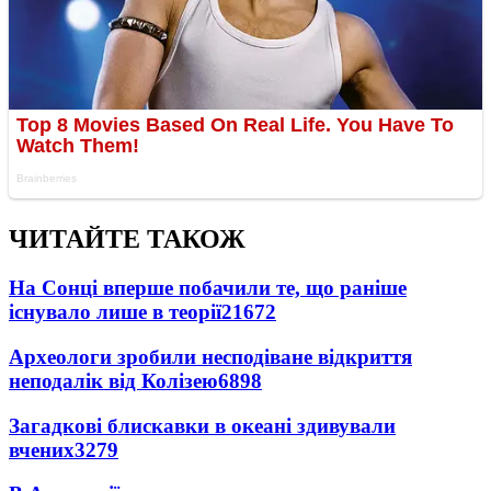
ЧИТАЙТЕ ТАКОЖ
На Сонці вперше побачили те, що раніше
існувало лише в теорії
21672
Археологи зробили несподіване відкриття
неподалік від Колізею
6898
Загадкові блискавки в океані здивували
вчених
3279