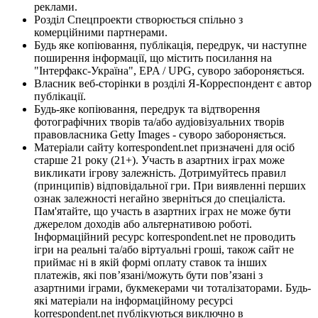
реклами.
Розділ Спецпроекти створюється спільно з
комерційними партнерами.
Будь яке копіювання, публікація, передрук, чи наступне
поширення інформації, що містить посилання на
"Інтерфакс-Україна", EPA / UPG, суворо забороняється.
Власник веб-сторінки в розділі Я-Корреспондент є автор
публікації.
Будь-яке копіювання, передрук та відтворення
фотографічних творів та/або аудіовізуальних творів
правовласника Getty Images - суворо забороняється.
Матеріали сайту korrespondent.net призначені для осіб
старше 21 року (21+). Участь в азартних іграх може
викликати ігрову залежність. Дотримуйтесь правил
(принципів) відповідальної гри. При виявленні перших
ознак залежності негайно зверніться до спеціаліста.
Пам'ятайте, що участь в азартних іграх не може бути
джерелом доходів або альтернативою роботі.
Інформаційний ресурс korrespondent.net не проводить
ігри на реальні та/або віртуальні гроші, також сайт не
приймає ні в якій формі оплату ставок та інших
платежів, які пов’язані/можуть бути пов’язані з
азартними іграми, букмекерами чи тоталізаторами. Будь-
які матеріали на інформаційному ресурсі
korrespondent.net публікуються виключно в