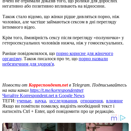
Вчені не отримали доказів того, що ролики для дорослих
негативно або позитивно впливають на відносини.
Також стало відомо, що жінки рідше дивляться порно, ніж
чоловіки, але частіше займаються сексом в дні перегляду
інтимного відео.
Крім того, ймовірність сексу після перегляду «полунички» у
гетеросексуальних чоловіків нижча, ніж у гомосексуальних.
Раніше повідомлялося, що
порно корисне для жіночого
організму
. Також писалося про те, що
порно назвали
небезпечним для здоров'я
.
Новости от
Корреспондент.net
в Telegram. Подписывайтесь
на наш канал
https://t.me/korrespondentnet
Читайте Korrespondent.net в Google News
ТЕГИ:
ученые
,
наука
,
исследования
,
отношения
,
влияние
Якщо ви помітили помилку, виділіть необхідний текст і
натисніть Ctrl + Enter, щоб повідомити про це редакцію.