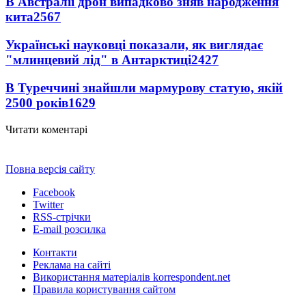
В Австралії дрон випадково зняв народження
кита
2567
Українські науковці показали, як виглядає
"млинцевий лід" в Антарктиці
2427
В Туреччині знайшли мармурову статую, якій
2500 років
1629
Читати коментарі
Повна версія сайту
Facebook
Twitter
RSS-стрічки
E-mail розсилка
Контакти
Реклама на сайті
Використання матеріалів korrespondent.net
Правила користування сайтом