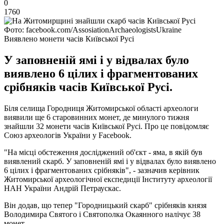
0
1760
Фото: facebook.com/AssosiationArchaeologistsUkraine
Виявлено монети часів Київської Русі
У заповненій ямі і у відвалах було
виявлено 6 цілих і фрагментованих
срібняків часів Київської Русі.
Біля селища Городниця Житомирської області археологи
виявили ще 6 старовинних монет, де минулого тижня
знайшли 32 монети часів Київської Русі. Про це повідомляє
Союз археологів України у Facebook.
"На місці обстеження досліджений об'єкт - яма, в якій був
виявлений скарб. У заповненій ямі і у відвалах було виявлено
6 цілих і фрагментованих срібняків", - зазначив керівник
Житомирської археологічної експедиції Інституту археології
НАН України Андрій Петраускас.
Він додав, що тепер "Городницький скарб" срібняків князя
Володимира Святого і Святополка Окаянного налічує 38
монет.