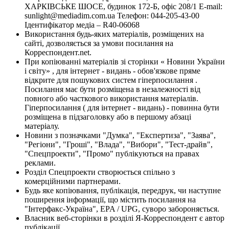
ХАРКІВСЬКЕ ШОСЕ, будинок 172-Б, офіс 208/1 E-mail:
sunlight@mediadim.com.ua
Телефон: 044-205-43-00
Ідентифікатор медіа – R40-06068
Використання будь-яких матеріалів, розміщених на
сайті, дозволяється за умови посилання на
Корреспондент.net.
При копіюванні матеріалів зі сторінки « Новини України
і світу» , для інтернет - видань - обов'язкове пряме
відкрите для пошукових систем гіперпосилання .
Посилання має бути розміщена в незалежності від
повного або часткового використання матеріалів.
Гіперпосилання ( для інтернет - видань) - повинна бути
розміщена в підзаголовку або в першому абзаці
матеріалу.
Новини з позначками "Думка", "Експертиза", "Заява",
"Регіони", "Гроші", "Влада", "Вибори", "Тест-драйв",
"Спецпроекти", "Промо" публікуються на правах
реклами.
Розділ Спецпроекти створюється спільно з
комерційними партнерами.
Будь яке копіювання, публікація, передрук, чи наступне
поширення інформації, що містить посилання на
"Інтерфакс-Україна", EPA / UPG, суворо забороняється.
Власник веб-сторінки в розділі Я-Корреспондент є автор
публікації.