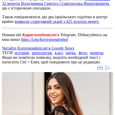
32 монети Володимира Святого і Святополка Ярополковича
,
що є історичною сенсацією.
Також повідомлялося, що два ізраїльських підлітки в центрі
країни
виявили стародавній скарб з 425 золотих монет.
Новини від
Корреспондент.net
в Telegram. Підписуйтесь на
наш канал
https://t.me/korrespondentnet
Читайте Korrespondent.net в Google News
ТЕГИ:
история
,
археология
,
клад
,
наука
,
фото
,
монеты
Якщо ви помітили помилку, виділіть необхідний текст і
натисніть Ctrl + Enter, щоб повідомити про це редакцію.