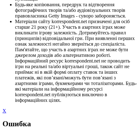
Будь-яке копіювання, передрук та відтворення
фотографічних творів та/або аудіовізуальних творів
правовласника Getty Images - суворо забороняється.
Матеріали сайту korrespondent.net призначені для осіб
старше 21 року (21+). Участь в азартних іграх може
викликати ігрову залежність. Дотримуйтесь правил
(принципів) відповідальної гри. При виявленні перших
ознак залежності негайно зверніться до спеціаліста.
Пам'ятайте, що участь в азартних іграх не може бути
джерелом доходів або альтернативою роботі.
Інформаційний ресурс korrespondent.net не проводить
ігри на реальні та/або віртуальні гроші, також сайт не
приймає ні в якій формі оплату ставок та інших
платежів, які пов’язані/можуть бути пов’язані з
азартними іграми, букмекерами чи тоталізаторами. Будь-
які матеріали на інформаційному ресурсі
korrespondent.net публікуються виключно в
інформаційних цілях.
X
Ошибка