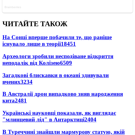
ЧИТАЙТЕ ТАКОЖ
На Сонці вперше побачили те, що раніше
існувало лише в теорії
18451
Археологи зробили несподіване відкриття
неподалік від Колізею
6509
Загадкові блискавки в океані здивували
вчених
3234
В Австралії дрон випадково зняв народження
кита
2481
Українські науковці показали, як виглядає
"млинцевий лід" в Антарктиці
2404
В Туреччині знайшли мармурову статую, якій