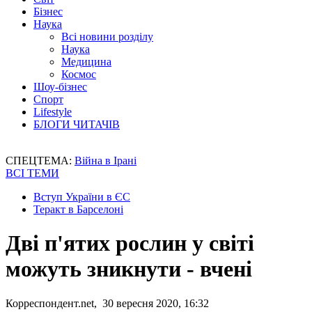
Бізнес
Наука
Всі новини розділу
Наука
Медицина
Космос
Шоу-бізнес
Спорт
Lifestyle
БЛОГИ ЧИТАЧІВ
СПЕЦТЕМА:
Війна в Ірані
ВСІ ТЕМИ
Вступ України в ЄС
Теракт в Барселоні
Дві п'ятих рослин у світі
можуть зникнути - вчені
Корреспондент.net, 30 вересня 2020, 16:32