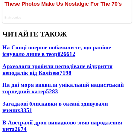
ЧИТАЙТЕ ТАКОЖ
На Сонці вперше побачили те, що раніше
існувало лише в теорії
26612
Археологи зробили несподіване відкриття
неподалік від Колізею
7198
На дні моря виявили унікальний нацистський
торпедний катер
5283
Загадкові блискавки в океані здивували
вчених
3351
В Австралії дрон випадково зняв народження
кита
2674