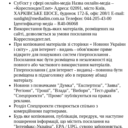
Суб'єкт у сфері онлайн-медіа Назва онлайн-медіа –
«КореспонденТ.net» Адреса: 02091, місто Київ,
ХАРКІВСЬКЕ ШОСЕ, будинок 172-Б, офіс 208/1 E-mail:
sunlight@mediadim.com.ua
Телефон: 044-205-43-00
Ідентифікатор медіа – R40-06068
Використання будь-яких матеріалів, розміщених на
сайті, дозволяється за умови посилання на
Корреспондент.net.
При копіюванні матеріалів зі сторінки « Новини України
і світу» , для інтернет - видань - обов'язкове пряме
відкрите для пошукових систем гіперпосилання .
Посилання має бути розміщена в незалежності від
повного або часткового використання матеріалів.
Гіперпосилання ( для інтернет - видань) - повинна бути
розміщена в підзаголовку або в першому абзаці
матеріалу.
Новини з позначками "Думка", "Експертиза", "Заява",
"Регіони", "Гроші", "Влада", "Вибори", "Тест-драйв",
"Спецпроекти", "Промо" публікуються на правах
реклами.
Розділ Спецпроекти створюється спільно з
комерційними партнерами.
Будь яке копіювання, публікація, передрук, чи наступне
поширення інформації, що містить посилання на
"Інтерфакс-Україна", EPA / UPG, суворо забороняється.