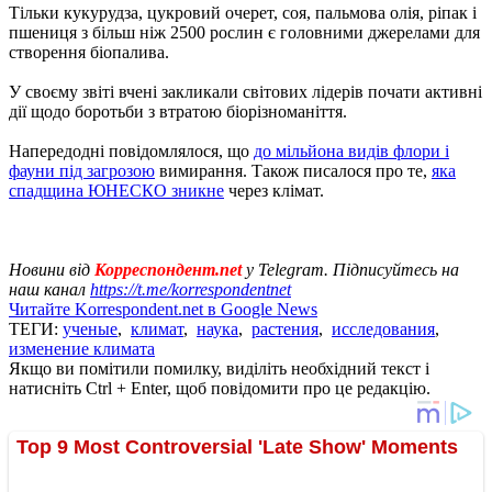
Тільки кукурудза, цукровий очерет, соя, пальмова олія, ріпак і
пшениця з більш ніж 2500 рослин є головними джерелами для
створення біопалива.
У своєму звіті вчені закликали світових лідерів почати активні
дії щодо боротьби з втратою біорізноманіття.
Напередодні повідомлялося, що
до мільйона видів флори і
фауни під загрозою
вимирання. Також писалося про те,
яка
спадщина ЮНЕСКО зникне
через клімат.
Новини від
Корреспондент.net
у Telegram. Підписуйтесь на
наш канал
https://t.me/korrespondentnet
Читайте Korrespondent.net в Google News
ТЕГИ:
ученые
,
климат
,
наука
,
растения
,
исследования
,
изменение климата
Якщо ви помітили помилку, виділіть необхідний текст і
натисніть Ctrl + Enter, щоб повідомити про це редакцію.