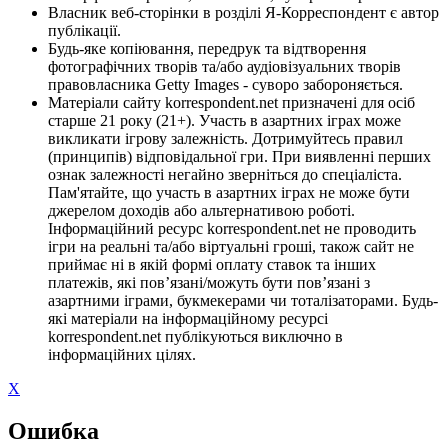
Власник веб-сторінки в розділі Я-Корреспондент є автор
публікації.
Будь-яке копіювання, передрук та відтворення
фотографічних творів та/або аудіовізуальних творів
правовласника Getty Images - суворо забороняється.
Матеріали сайту korrespondent.net призначені для осіб
старше 21 року (21+). Участь в азартних іграх може
викликати ігрову залежність. Дотримуйтесь правил
(принципів) відповідальної гри. При виявленні перших
ознак залежності негайно зверніться до спеціаліста.
Пам'ятайте, що участь в азартних іграх не може бути
джерелом доходів або альтернативою роботі.
Інформаційний ресурс korrespondent.net не проводить
ігри на реальні та/або віртуальні гроші, також сайт не
приймає ні в якій формі оплату ставок та інших
платежів, які пов’язані/можуть бути пов’язані з
азартними іграми, букмекерами чи тоталізаторами. Будь-
які матеріали на інформаційному ресурсі
korrespondent.net публікуються виключно в
інформаційних цілях.
X
Ошибка