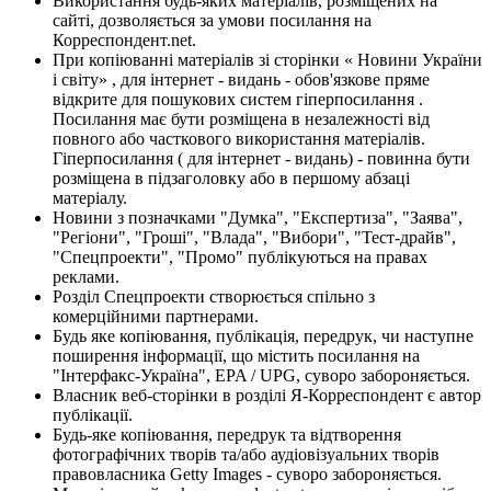
Використання будь-яких матеріалів, розміщених на
сайті, дозволяється за умови посилання на
Корреспондент.net.
При копіюванні матеріалів зі сторінки « Новини України
і світу» , для інтернет - видань - обов'язкове пряме
відкрите для пошукових систем гіперпосилання .
Посилання має бути розміщена в незалежності від
повного або часткового використання матеріалів.
Гіперпосилання ( для інтернет - видань) - повинна бути
розміщена в підзаголовку або в першому абзаці
матеріалу.
Новини з позначками "Думка", "Експертиза", "Заява",
"Регіони", "Гроші", "Влада", "Вибори", "Тест-драйв",
"Спецпроекти", "Промо" публікуються на правах
реклами.
Розділ Спецпроекти створюється спільно з
комерційними партнерами.
Будь яке копіювання, публікація, передрук, чи наступне
поширення інформації, що містить посилання на
"Інтерфакс-Україна", EPA / UPG, суворо забороняється.
Власник веб-сторінки в розділі Я-Корреспондент є автор
публікації.
Будь-яке копіювання, передрук та відтворення
фотографічних творів та/або аудіовізуальних творів
правовласника Getty Images - суворо забороняється.