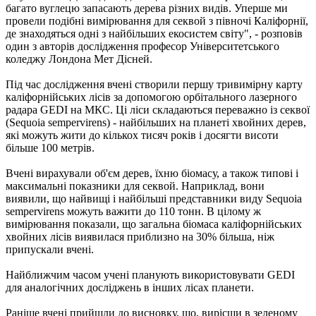
багато вуглецю запасають дерева різних видів. Уперше ми
провели подібні вимірювання для секвой з півночі Каліфорнії,
де знаходяться одні з найбільших екосистем світу", - розповів
один з авторів дослідження професор Університетського
коледжу Лондона Мет Дісней.
Під час дослідження вчені створили першу тривимірну карту
каліфорнійських лісів за допомогою орбітального лазерного
радара GEDI на МКС. Ці ліси складаються переважно із секвої
(Sequoia sempervirens) - найбільших на планеті хвойних дерев,
які можуть жити до кількох тисяч років і досягти висоти
більше 100 метрів.
Вчені вирахували об'єм дерев, їхню біомасу, а також типові і
максимальні показники для секвой. Наприклад, вони
виявили, що найвищі і найбільші представники виду Sequoia
sempervirens можуть важити до 110 тонн. В цілому ж
вимірювання показали, що загальна біомаса каліфорнійських
хвойних лісів виявилася приблизно на 30% більша, ніж
припускали вчені.
Найближчим часом учені планують використовувати GEDI
для аналогічних досліджень в інших лісах планети.
Раніше вчені прийшли до висновку, що, вирісши в зеленому