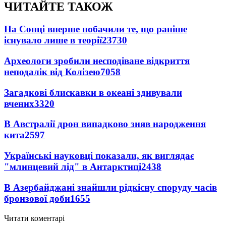
ЧИТАЙТЕ ТАКОЖ
На Сонці вперше побачили те, що раніше
існувало лише в теорії
23730
Археологи зробили несподіване відкриття
неподалік від Колізею
7058
Загадкові блискавки в океані здивували
вчених
3320
В Австралії дрон випадково зняв народження
кита
2597
Українські науковці показали, як виглядає
"млинцевий лід" в Антарктиці
2438
В Азербайджані знайшли рідкісну споруду часів
бронзової доби
1655
Читати коментарі