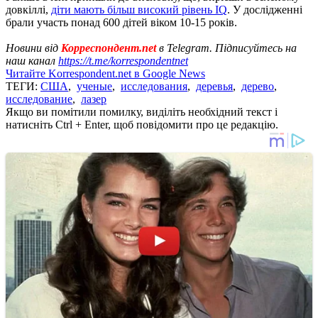
довкіллі,
діти мають більш високий рівень IQ
. У дослідженні
брали участь понад 600 дітей віком 10-15 років.
Новини від
Корреспондент.net
в Telegram. Підписуйтесь на
наш канал
https://t.me/korrespondentnet
Читайте Korrespondent.net в Google News
ТЕГИ:
США
,
ученые
,
исследования
,
деревья
,
дерево
,
исследование
,
лазер
Якщо ви помітили помилку, виділіть необхідний текст і
натисніть Ctrl + Enter, щоб повідомити про це редакцію.