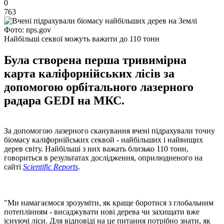
0
763
Фото: nps.gov
Найбільші секвої можуть важити до 110 тонн
Була створена перша тривимірна
карта каліфорнійських лісів за
допомогою орбітального лазерного
радара GEDI на МКС.
За допомогою лазерного сканування вчені підрахували точну
біомасу каліфорнійських секвой - найбільших і найвищих
дерев світу. Найбільші з них важать близько 110 тонн,
говориться в результатах дослідження, оприлюдненого на
сайті
Scientific Reports
.
"Ми намагаємося зрозуміти, як краще боротися з глобальним
потеплінням - висаджувати нові дерева чи захищати вже
існуючі ліси. Для відповіді на це питання потрібно знати, як