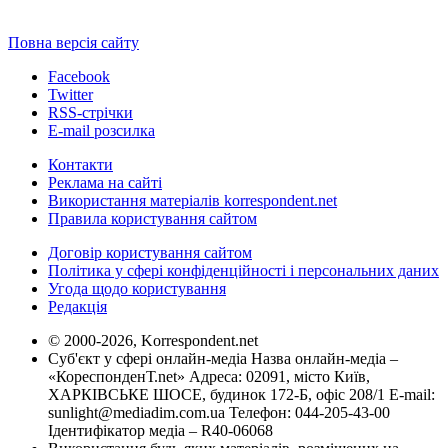
Повна версія сайту
Facebook
Twitter
RSS-стрічки
E-mail розсилка
Контакти
Реклама на сайті
Використання матеріалів korrespondent.net
Правила користування сайтом
Договір користування сайтом
Політика у сфері конфіденційності і персональних даних
Угода щодо користування
Редакція
© 2000-2026, Korrespondent.net
Суб'єкт у сфері онлайн-медіа Назва онлайн-медіа –
«КореспонденТ.net» Адреса: 02091, місто Київ,
ХАРКІВСЬКЕ ШОСЕ, будинок 172-Б, офіс 208/1 E-mail:
sunlight@mediadim.com.ua
Телефон: 044-205-43-00
Ідентифікатор медіа – R40-06068