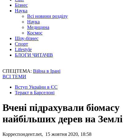
Бізнес
Наука
Всі новини розділу
Наука
Медицина
Космос
Шоу-бізнес
Спорт
Lifestyle
БЛОГИ ЧИТАЧІВ
СПЕЦТЕМА:
Війна в Ірані
ВСІ ТЕМИ
Вступ України в ЄС
Теракт в Барселоні
Вчені підрахували біомасу
найбільших дерев на Землі
Корреспондент.net, 15 жовтня 2020, 18:58