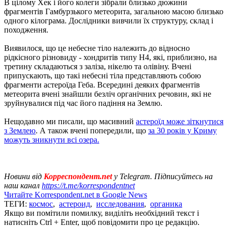
В цілому Хек і його колеги зібрали близько дюжини
фрагментів Гамбурзького метеорита, загальною масою близько
одного кілограма. Дослідники вивчили їх структуру, склад і
походження.
Виявилося, що це небесне тіло належить до відносно
рідкісного різновиду - хондритів типу H4, які, приблизно, на
третину складаються з заліза, нікелю та олівіну. Вчені
припускають, що такі небесні тіла представляють собою
фрагменти астероїда Геба. Всередині деяких фрагментів
метеорита вчені знайшли безліч органічних речовин, які не
зруйнувалися під час його падіння на Землю.
Нещодавно ми писали, що масивний
астероїд може зіткнутися
з Землею
. А також вчені попередили, що
за 30 років у Криму
можуть зникнути всі озера.
Новини від
Корреспондент.net
у Telegram. Підписуйтесь на
наш канал
https://t.me/korrespondentnet
Читайте Korrespondent.net в Google News
ТЕГИ:
космос
,
астероид
,
исследования
,
органика
Якщо ви помітили помилку, виділіть необхідний текст і
натисніть Ctrl + Enter, щоб повідомити про це редакцію.