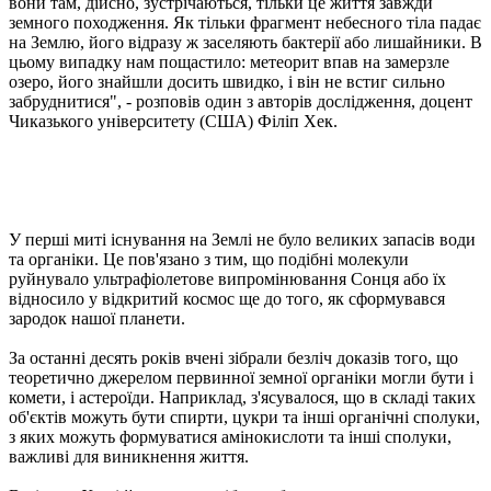
вони там, дійсно, зустрічаються, тільки це життя завжди
земного походження. Як тільки фрагмент небесного тіла падає
на Землю, його відразу ж заселяють бактерії або лишайники. В
цьому випадку нам пощастило: метеорит впав на замерзле
озеро, його знайшли досить швидко, і він не встиг сильно
забруднитися", - розповів один з авторів дослідження, доцент
Чиказького університету (США) Філіп Хек.
У перші миті існування на Землі не було великих запасів води
та органіки. Це пов'язано з тим, що подібні молекули
руйнувало ультрафіолетове випромінювання Сонця або їх
відносило у відкритий космос ще до того, як сформувався
зародок нашої планети.
За останні десять років вчені зібрали безліч доказів того, що
теоретично джерелом первинної земної органіки могли бути і
комети, і астероїди. Наприклад, з'ясувалося, що в складі таких
об'єктів можуть бути спирти, цукри та інші органічні сполуки,
з яких можуть формуватися амінокислоти та інші сполуки,
важливі для виникнення життя.