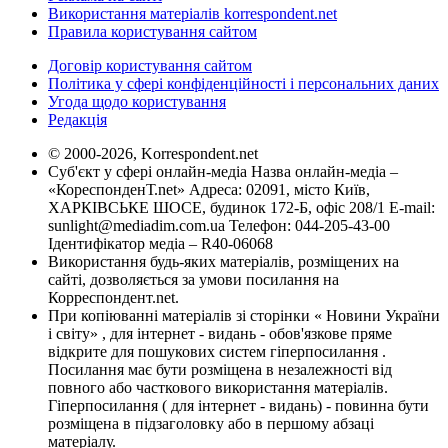
Використання матеріалів korrespondent.net
Правила користування сайтом
Договір користування сайтом
Політика у сфері конфіденційності і персональних даних
Угода щодо користування
Редакція
© 2000-2026, Korrespondent.net
Суб'єкт у сфері онлайн-медіа Назва онлайн-медіа –
«КореспонденТ.net» Адреса: 02091, місто Київ,
ХАРКІВСЬКЕ ШОСЕ, будинок 172-Б, офіс 208/1 E-mail:
sunlight@mediadim.com.ua
Телефон: 044-205-43-00
Ідентифікатор медіа – R40-06068
Використання будь-яких матеріалів, розміщених на
сайті, дозволяється за умови посилання на
Корреспондент.net.
При копіюванні матеріалів зі сторінки « Новини України
і світу» , для інтернет - видань - обов'язкове пряме
відкрите для пошукових систем гіперпосилання .
Посилання має бути розміщена в незалежності від
повного або часткового використання матеріалів.
Гіперпосилання ( для інтернет - видань) - повинна бути
розміщена в підзаголовку або в першому абзаці
матеріалу.