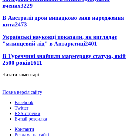
вчених
3229
В Австралії дрон випадково зняв народження
кита
2473
Українські науковці показали, як виглядає
"млинцевий лід" в Антарктиці
2401
В Туреччині знайшли мармурову статую, якій
2500 років
1611
Читати коментарі
Повна версія сайту
Facebook
Twitter
RSS-стрічки
E-mail розсилка
Контакти
Реклама на сайті