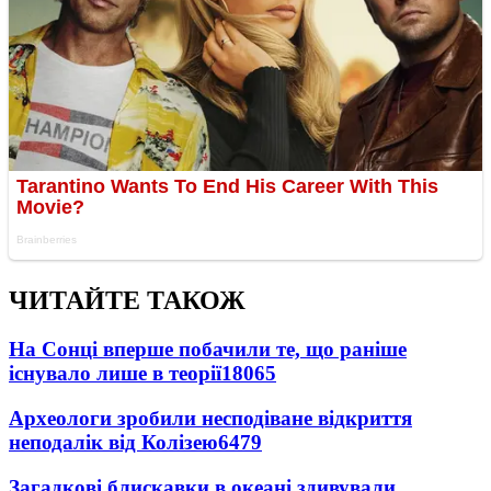
ЧИТАЙТЕ ТАКОЖ
На Сонці вперше побачили те, що раніше
існувало лише в теорії
18065
Археологи зробили несподіване відкриття
неподалік від Колізею
6479
Загадкові блискавки в океані здивували