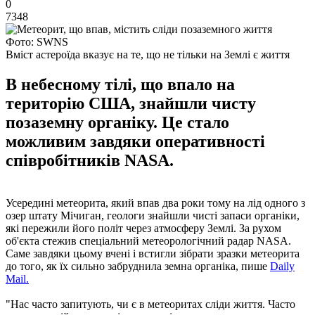
0
7348
Фото: SWNS
Вміст астероїда вказує на те, що не тільки на Землі є життя
В небесному тілі, що впало на
територію США, знайшли чисту
позаземну органіку. Це стало
можливим завдяки оперативності
співробітників NASA.
Усередині метеорита, який впав два роки тому на лід одного з
озер штату Мічиган, геологи знайшли чисті запаси органіки,
які пережили його політ через атмосферу Землі. За рухом
об'єкта стежив спеціальний метеорологічний радар NASA.
Саме завдяки цьому вчені і встигли зібрати зразки метеорита
до того, як їх сильно забруднила земна органіка, пише
Daily
Mail.
"Нас часто запитують, чи є в метеоритах сліди життя. Часто