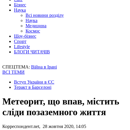
Бізнес
Наука
Всі новини розділу
Наука
Медицина
Космос
Шоу-бізнес
Спорт
Lifestyle
БЛОГИ ЧИТАЧІВ
СПЕЦТЕМА:
Війна в Ірані
ВСІ ТЕМИ
Вступ України в ЄС
Теракт в Барселоні
Метеорит, що впав, містить
сліди позаземного життя
Корреспондент.net, 28 жовтня 2020, 14:05