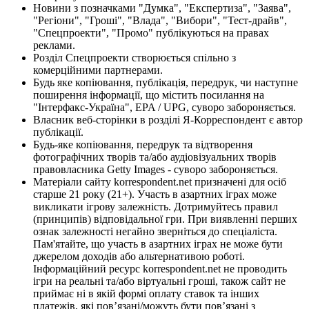
Новини з позначками "Думка", "Експертиза", "Заява",
"Регіони", "Гроші", "Влада", "Вибори", "Тест-драйв",
"Спецпроекти", "Промо" публікуються на правах
реклами.
Розділ Спецпроекти створюється спільно з
комерційними партнерами.
Будь яке копіювання, публікація, передрук, чи наступне
поширення інформації, що містить посилання на
"Інтерфакс-Україна", EPA / UPG, суворо забороняється.
Власник веб-сторінки в розділі Я-Корреспондент є автор
публікації.
Будь-яке копіювання, передрук та відтворення
фотографічних творів та/або аудіовізуальних творів
правовласника Getty Images - суворо забороняється.
Матеріали сайту korrespondent.net призначені для осіб
старше 21 року (21+). Участь в азартних іграх може
викликати ігрову залежність. Дотримуйтесь правил
(принципів) відповідальної гри. При виявленні перших
ознак залежності негайно зверніться до спеціаліста.
Пам'ятайте, що участь в азартних іграх не може бути
джерелом доходів або альтернативою роботі.
Інформаційний ресурс korrespondent.net не проводить
ігри на реальні та/або віртуальні гроші, також сайт не
приймає ні в якій формі оплату ставок та інших
платежів, які пов’язані/можуть бути пов’язані з