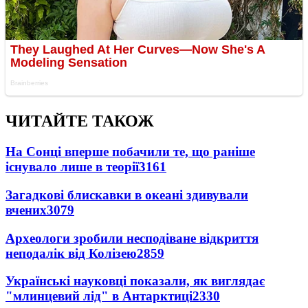
ЧИТАЙТЕ ТАКОЖ
На Сонці вперше побачили те, що раніше
існувало лише в теорії
3161
Загадкові блискавки в океані здивували
вчених
3079
Археологи зробили несподіване відкриття
неподалік від Колізею
2859
Українські науковці показали, як виглядає
"млинцевий лід" в Антарктиці
2330