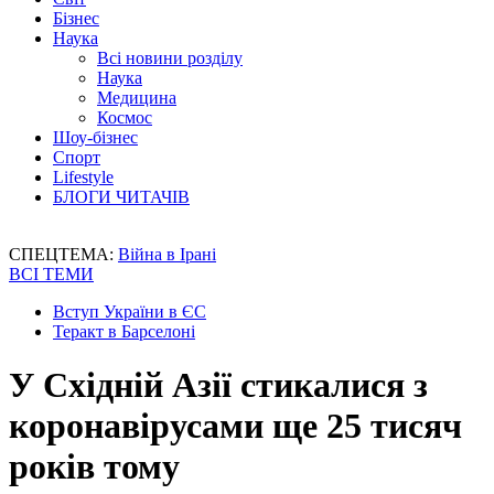
Бізнес
Наука
Всі новини розділу
Наука
Медицина
Космос
Шоу-бізнес
Спорт
Lifestyle
БЛОГИ ЧИТАЧІВ
СПЕЦТЕМА:
Війна в Ірані
ВСІ ТЕМИ
Вступ України в ЄС
Теракт в Барселоні
У Східній Азії стикалися з
коронавірусами ще 25 тисяч
років тому