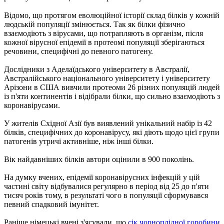
Відомо, що протягом еволюційної історії склад білків у кожній
людській популяції змінюється. Так як білки фізично
взаємодіють з вірусами, що потрапляють в організм, після
кожної вірусної епідемії в протеомі популяції зберігаються
речовини, специфічні до певного патогену.
Дослідники з Аделаїдського університету в Австралії,
Австралійського національного університету і університету
Арізони в США вивчили протеоми 26 різних популяцій людей
із п'яти континентів і відібрали білки, що сильно взаємодіють з
коронавірусами.
У жителів Східної Азії був виявлений унікальний набір із 42
білків, специфічних до коронавірусу, які діють щодо цієї групи
патогенів утричі активніше, ніж інші білки.
Вік найдавніших білків автори оцінили в 900 поколінь.
На думку вчених, епідемії коронавірусних інфекцій у цій
частині світу відбувалися регулярно в період від 25 до п'яти
тисяч років тому, в результаті чого в популяції сформувався
певний спадковий імунітет.
Раніше німецькі вчені з'ясували, що
сік чорноплідної горобини