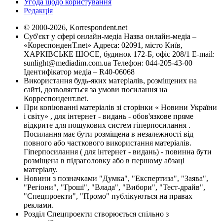
Угода щодо користування
Редакція
© 2000-2026, Korrespondent.net
Суб'єкт у сфері онлайн-медіа Назва онлайн-медіа –
«КореспонденТ.net» Адреса: 02091, місто Київ,
ХАРКІВСЬКЕ ШОСЕ, будинок 172-Б, офіс 208/1 E-mail:
sunlight@mediadim.com.ua
Телефон: 044-205-43-00
Ідентифікатор медіа – R40-06068
Використання будь-яких матеріалів, розміщених на
сайті, дозволяється за умови посилання на
Корреспондент.net.
При копіюванні матеріалів зі сторінки « Новини України
і світу» , для інтернет - видань - обов'язкове пряме
відкрите для пошукових систем гіперпосилання .
Посилання має бути розміщена в незалежності від
повного або часткового використання матеріалів.
Гіперпосилання ( для інтернет - видань) - повинна бути
розміщена в підзаголовку або в першому абзаці
матеріалу.
Новини з позначками "Думка", "Експертиза", "Заява",
"Регіони", "Гроші", "Влада", "Вибори", "Тест-драйв",
"Спецпроекти", "Промо" публікуються на правах
реклами.
Розділ Спецпроекти створюється спільно з