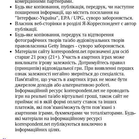
комерційними партнерами.
Будь яке копіювання, публікація, передрук, чи наступне
поширення інформації, що містить посилання на
"Інтерфакс-Україна", EPA / UPG, суворо забороняється.
Власник веб-сторінки в розділі Я-Корреспондент є автор
публікації.
Будь-яке копіювання, передрук та відтворення
фотографічних творів та/або аудіовізуальних творів
правовласника Getty Images - суворо забороняється.
Матеріали сайту korrespondent.net призначені для осіб
старше 21 року (21+). Участь в азартних іграх може
викликати ігрову залежність. Дотримуйтесь правил
(принципів) відповідальної гри. При виявленні перших
ознак залежності негайно зверніться до спеціаліста.
Пам'ятайте, що участь в азартних іграх не може бути
джерелом доходів або альтернативою роботі.
Інформаційний ресурс korrespondent.net не проводить
ігри на реальні та/або віртуальні гроші, також сайт не
приймає ні в якій формі оплату ставок та інших
платежів, які пов’язані/можуть бути пов’язані з
азартними іграми, букмекерами чи тоталізаторами. Будь-
які матеріали на інформаційному ресурсі
korrespondent.net публікуються виключно в
інформаційних цілях.