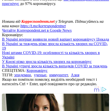
пригнічує
до 97% коронавірусу.
Новини від
Корреспондент.net
у Telegram. Підписуйтесь на
наш канал
https://t.me/korrespondentnet
Читайте Korrespondent.net в Google News
Коронавірус
В Україні вперше виявили новий варіант коронавірусу Цикада
В Україні за тиждень різко зросла кількість хворих на COVID-
19
Нові штами COVID-19: особливості та кількість хворих в
Україні
У Києві різко зросла кількість хворих на коронавірус
В Україні утричі зросла кількість випадків COVID за тиждень
СПЕЦТЕМА:
Коронавірус
ТЕГИ:
эпидемии
,
ученые
,
иммунитет
,
Азия
Якщо ви помітили помилку, виділіть необхідний текст і
натисніть Ctrl + Enter, щоб повідомити про це редакцію.