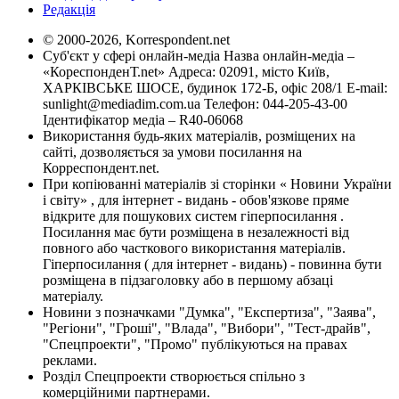
Редакція
© 2000-2026, Korrespondent.net
Суб'єкт у сфері онлайн-медіа Назва онлайн-медіа –
«КореспонденТ.net» Адреса: 02091, місто Київ,
ХАРКІВСЬКЕ ШОСЕ, будинок 172-Б, офіс 208/1 E-mail:
sunlight@mediadim.com.ua
Телефон: 044-205-43-00
Ідентифікатор медіа – R40-06068
Використання будь-яких матеріалів, розміщених на
сайті, дозволяється за умови посилання на
Корреспондент.net.
При копіюванні матеріалів зі сторінки « Новини України
і світу» , для інтернет - видань - обов'язкове пряме
відкрите для пошукових систем гіперпосилання .
Посилання має бути розміщена в незалежності від
повного або часткового використання матеріалів.
Гіперпосилання ( для інтернет - видань) - повинна бути
розміщена в підзаголовку або в першому абзаці
матеріалу.
Новини з позначками "Думка", "Експертиза", "Заява",
"Регіони", "Гроші", "Влада", "Вибори", "Тест-драйв",
"Спецпроекти", "Промо" публікуються на правах
реклами.
Розділ Спецпроекти створюється спільно з
комерційними партнерами.