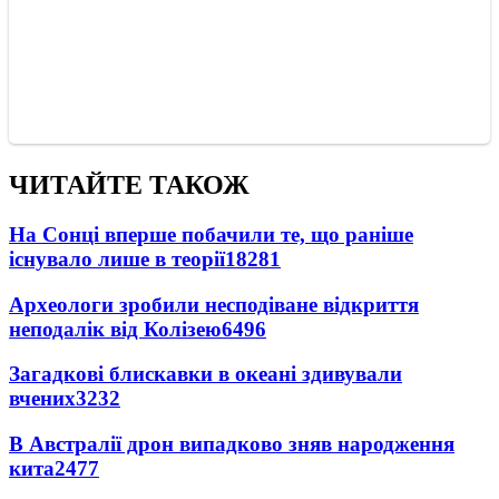
ЧИТАЙТЕ ТАКОЖ
На Сонці вперше побачили те, що раніше
існувало лише в теорії
18281
Археологи зробили несподіване відкриття
неподалік від Колізею
6496
Загадкові блискавки в океані здивували
вчених
3232
В Австралії дрон випадково зняв народження
кита
2477