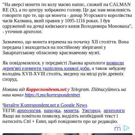
"На аверсі монети по колу маємо напис, схожий на CALMAN
RE (X), а по центру зображено голову. Це дає нам можливість
говорити про те, що ця монета - динар Угорського королівства
часів Калмана, який правив у 1095-1116 роках. І був
одружений на дочці київського князя Володимира Мономаха",
- уточнив археолог.
Зазначено, що монета втрачена на початку ХІІ століття. Вона
передана і знаходиться на постійному зберіганні у
Закарпатському обласному краєзнавчому музеї.
Як повідомлялося, у передмісті Львова археологи
виявили
дерев'яні елементи укріплень княжої доби
, а також забудову
володінь XVII-XVIII століть, зведену на місці руїн древніх
споруд.
Новини від
Корреспондент.net
у Telegram. Підписуйтесь на
наш канал
https://t.me/korrespondentnet
Читайте Korrespondent.net в Google News
ТЕГИ:
археология
,
находка
,
монета
,
Ужгород
,
археологи
Якщо ви помітили помилку, виділіть необхідний текст і
натисніть Ctrl + Enter, щоб повідомити про це редакцію.