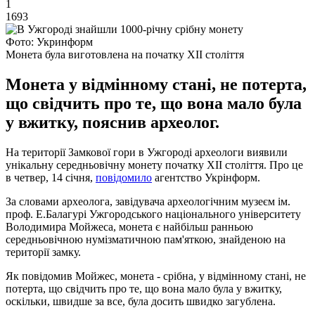
1
1693
Фото: Укринформ
Монета була виготовлена на початку ХІІ століття
Монета у відмінному стані, не потерта,
що свідчить про те, що вона мало була
у вжитку, пояснив археолог.
На території Замкової гори в Ужгороді археологи виявили
унікальну середньовічну монету початку ХІІ століття. Про це
в четвер, 14 січня,
повідомило
агентство Укрінформ.
За словами археолога, завідувача археологічним музеєм ім.
проф. Е.Балагурі Ужгородського національного університету
Володимира Мойжеса, монета є найбільш ранньою
середньовічною нумізматичною пам'яткою, знайденою на
території замку.
Як повідомив Мойжес, монета - срібна, у відмінному стані, не
потерта, що свідчить про те, що вона мало була у вжитку,
оскільки, швидше за все, була досить швидко загублена.