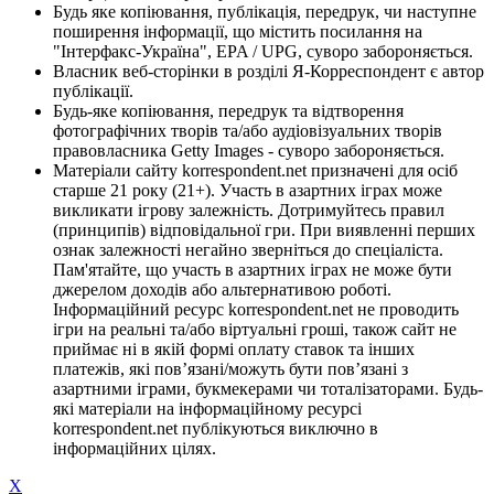
Будь яке копіювання, публікація, передрук, чи наступне
поширення інформації, що містить посилання на
"Інтерфакс-Україна", EPA / UPG, суворо забороняється.
Власник веб-сторінки в розділі Я-Корреспондент є автор
публікації.
Будь-яке копіювання, передрук та відтворення
фотографічних творів та/або аудіовізуальних творів
правовласника Getty Images - суворо забороняється.
Матеріали сайту korrespondent.net призначені для осіб
старше 21 року (21+). Участь в азартних іграх може
викликати ігрову залежність. Дотримуйтесь правил
(принципів) відповідальної гри. При виявленні перших
ознак залежності негайно зверніться до спеціаліста.
Пам'ятайте, що участь в азартних іграх не може бути
джерелом доходів або альтернативою роботі.
Інформаційний ресурс korrespondent.net не проводить
ігри на реальні та/або віртуальні гроші, також сайт не
приймає ні в якій формі оплату ставок та інших
платежів, які пов’язані/можуть бути пов’язані з
азартними іграми, букмекерами чи тоталізаторами. Будь-
які матеріали на інформаційному ресурсі
korrespondent.net публікуються виключно в
інформаційних цілях.
X