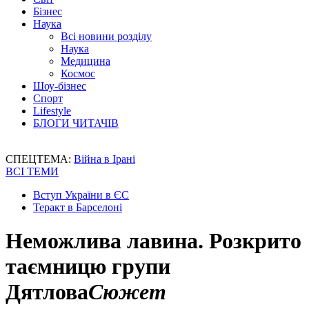
Бізнес
Наука
Всі новини розділу
Наука
Медицина
Космос
Шоу-бізнес
Спорт
Lifestyle
БЛОГИ ЧИТАЧІВ
СПЕЦТЕМА:
Війна в Ірані
ВСІ ТЕМИ
Вступ України в ЄС
Теракт в Барселоні
Неможлива лавина. Розкрито
таємницю групи
Дятлова
Сюжет