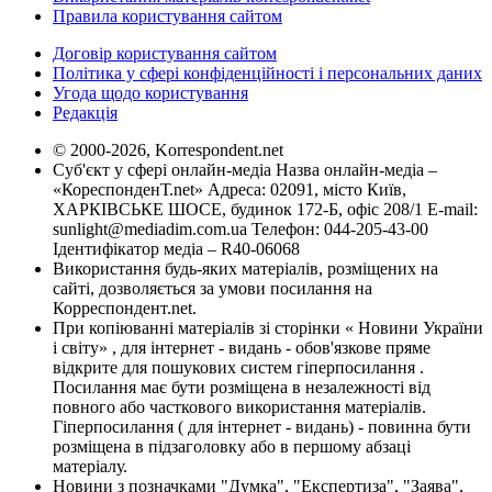
Правила користування сайтом
Договір користування сайтом
Політика у сфері конфіденційності і персональних даних
Угода щодо користування
Редакція
© 2000-2026, Korrespondent.net
Суб'єкт у сфері онлайн-медіа Назва онлайн-медіа –
«КореспонденТ.net» Адреса: 02091, місто Київ,
ХАРКІВСЬКЕ ШОСЕ, будинок 172-Б, офіс 208/1 E-mail:
sunlight@mediadim.com.ua
Телефон: 044-205-43-00
Ідентифікатор медіа – R40-06068
Використання будь-яких матеріалів, розміщених на
сайті, дозволяється за умови посилання на
Корреспондент.net.
При копіюванні матеріалів зі сторінки « Новини України
і світу» , для інтернет - видань - обов'язкове пряме
відкрите для пошукових систем гіперпосилання .
Посилання має бути розміщена в незалежності від
повного або часткового використання матеріалів.
Гіперпосилання ( для інтернет - видань) - повинна бути
розміщена в підзаголовку або в першому абзаці
матеріалу.
Новини з позначками "Думка", "Експертиза", "Заява",