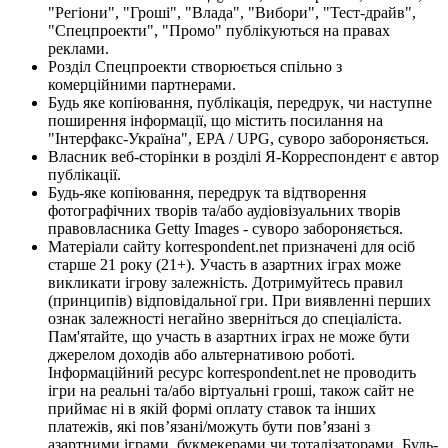
"Регіони", "Гроші", "Влада", "Вибори", "Тест-драйв",
"Спецпроекти", "Промо" публікуються на правах
реклами.
Розділ Спецпроекти створюється спільно з
комерційними партнерами.
Будь яке копіювання, публікація, передрук, чи наступне
поширення інформації, що містить посилання на
"Інтерфакс-Україна", EPA / UPG, суворо забороняється.
Власник веб-сторінки в розділі Я-Корреспондент є автор
публікації.
Будь-яке копіювання, передрук та відтворення
фотографічних творів та/або аудіовізуальних творів
правовласника Getty Images - суворо забороняється.
Матеріали сайту korrespondent.net призначені для осіб
старше 21 року (21+). Участь в азартних іграх може
викликати ігрову залежність. Дотримуйтесь правил
(принципів) відповідальної гри. При виявленні перших
ознак залежності негайно зверніться до спеціаліста.
Пам'ятайте, що участь в азартних іграх не може бути
джерелом доходів або альтернативою роботі.
Інформаційний ресурс korrespondent.net не проводить
ігри на реальні та/або віртуальні гроші, також сайт не
приймає ні в якій формі оплату ставок та інших
платежів, які пов’язані/можуть бути пов’язані з
азартними іграми, букмекерами чи тоталізаторами. Будь-