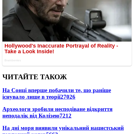
ЧИТАЙТЕ ТАКОЖ
На Сонці вперше побачили те, що раніше
існувало лише в теорії
27026
Археологи зробили несподіване відкриття
неподалік від Колізею
7212
На дні моря виявили унікальний нацистський