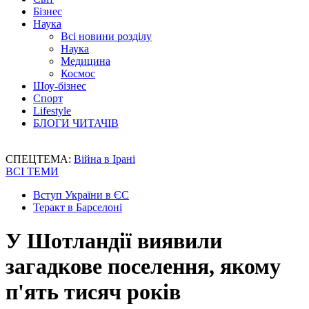
Бізнес
Наука
Всі новини розділу
Наука
Медицина
Космос
Шоу-бізнес
Спорт
Lifestyle
БЛОГИ ЧИТАЧІВ
СПЕЦТЕМА:
Війна в Ірані
ВСІ ТЕМИ
Вступ України в ЄС
Теракт в Барселоні
У Шотландії виявили
загадкове поселення, якому
п'ять тисяч років