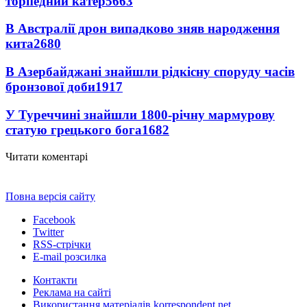
торпедний катер
5663
В Австралії дрон випадково зняв народження
кита
2680
В Азербайджані знайшли рідкісну споруду часів
бронзової доби
1917
У Туреччині знайшли 1800-річну мармурову
статую грецького бога
1682
Читати коментарі
Повна версія сайту
Facebook
Twitter
RSS-стрічки
E-mail розсилка
Контакти
Реклама на сайті
Використання матеріалів korrespondent.net