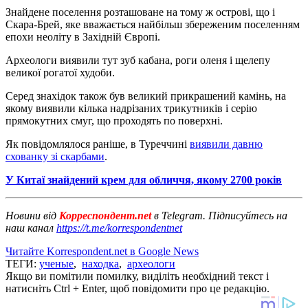
Знайдене поселення розташоване на тому ж острові, що і
Скара-Брей, яке вважається найбільш збереженим поселенням
епохи неоліту в Західній Європі.
Археологи виявили тут зуб кабана, роги оленя і щелепу
великої рогатої худоби.
Серед знахідок також був великий прикрашений камінь, на
якому виявили кілька надрізаних трикутників і серію
прямокутних смуг, що проходять по поверхні.
Як повідомлялося раніше, в Туреччині
виявили давню
схованку зі скарбами
.
У Китаї знайдений крем для обличчя, якому 2700 років
Новини від
Корреспондент.net
в Telegram. Підписуйтесь на
наш канал
https://t.me/korrespondentnet
Читайте Korrespondent.net в Google News
ТЕГИ:
ученые
,
находка
,
археологи
Якщо ви помітили помилку, виділіть необхідний текст і
натисніть Ctrl + Enter, щоб повідомити про це редакцію.