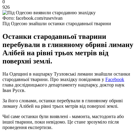
0
926
Фото: facebook.com/rusevivan
Під Одесою знайшли останки стародавньої тварини
Останки стародавньої тварини
перебували в глиняному обриві лиману
Алібей на рівні трьох метрів від
поверхні землі.
На Одещині в нацпарку Тузловські лимани знайшли останки
стародавньої тварини. Про знахідку повідомив у
Facebook
глава дослідницького департаменту нацпарку, доктор наук
Іван Русєв.
За його словами, останки перебували в глиняному обриві
лиману Алібей на рівні трьох метрів від поверхні землі.
Чиї саме останки були виявлені - мамонта, мастодонта або
іншої тварини, поки невідомо. Це стане зрозуміло після
проведення експертизи.