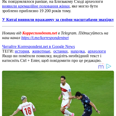
Як повідомлялося раніше, на Близькому Сході археологи
виявили кремаційне поховання жінки
, яке могло бути
зроблено приблизно 19 200 років тому.
У Китаї виявили вражаючу за своїми масштабами знахідку
Новини від
Корреспондент.net
в Telegram. Підписуйтесь на
наш канал
https://t.me/korrespondentnet
Читайте Korrespondent.net в Google News
ТЕГИ:
история
,
животные
,
останки
,
находка
,
археологи
Якщо ви помітили помилку, виділіть необхідний текст і
натисніть Ctrl + Enter, щоб повідомити про це редакцію.