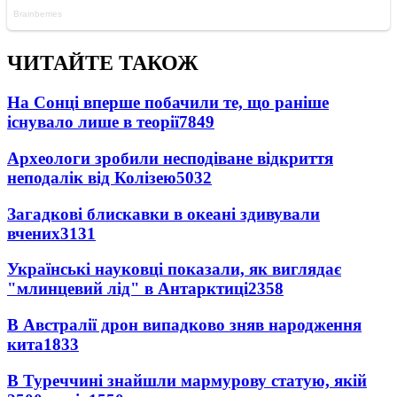
ЧИТАЙТЕ ТАКОЖ
На Сонці вперше побачили те, що раніше
існувало лише в теорії
7849
Археологи зробили несподіване відкриття
неподалік від Колізею
5032
Загадкові блискавки в океані здивували
вчених
3131
Українські науковці показали, як виглядає
"млинцевий лід" в Антарктиці
2358
В Австралії дрон випадково зняв народження
кита
1833
В Туреччині знайшли мармурову статую, якій