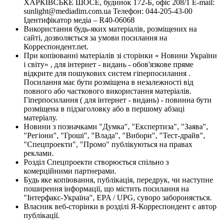
ХАРКІВСЬКЕ ШОСЕ, будинок 172-Б, офіс 208/1 E-mail:
sunlight@mediadim.com.ua
Телефон: 044-205-43-00
Ідентифікатор медіа – R40-06068
Використання будь-яких матеріалів, розміщених на
сайті, дозволяється за умови посилання на
Корреспондент.net.
При копіюванні матеріалів зі сторінки « Новини України
і світу» , для інтернет - видань - обов'язкове пряме
відкрите для пошукових систем гіперпосилання .
Посилання має бути розміщена в незалежності від
повного або часткового використання матеріалів.
Гіперпосилання ( для інтернет - видань) - повинна бути
розміщена в підзаголовку або в першому абзаці
матеріалу.
Новини з позначками "Думка", "Експертиза", "Заява",
"Регіони", "Гроші", "Влада", "Вибори", "Тест-драйв",
"Спецпроекти", "Промо" публікуються на правах
реклами.
Розділ Спецпроекти створюється спільно з
комерційними партнерами.
Будь яке копіювання, публікація, передрук, чи наступне
поширення інформації, що містить посилання на
"Інтерфакс-Україна", EPA / UPG, суворо забороняється.
Власник веб-сторінки в розділі Я-Корреспондент є автор
публікації.