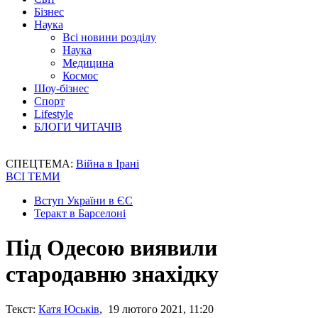
Бізнес
Наука
Всі новини розділу
Наука
Медицина
Космос
Шоу-бізнес
Спорт
Lifestyle
БЛОГИ ЧИТАЧІВ
СПЕЦТЕМА:
Війна в Ірані
ВСІ ТЕМИ
Вступ України в ЄС
Теракт в Барселоні
Під Одесою виявили
стародавню знахідку
Текст:
Катя Юськів
, 19 лютого 2021, 11:20