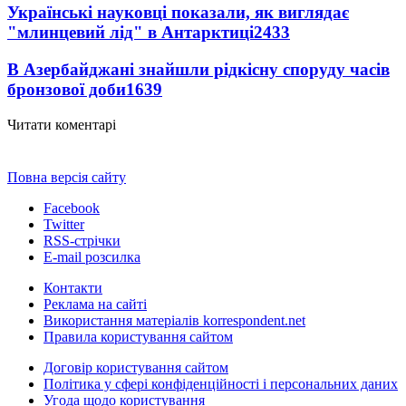
Українські науковці показали, як виглядає
"млинцевий лід" в Антарктиці
2433
В Азербайджані знайшли рідкісну споруду часів
бронзової доби
1639
Читати коментарі
Повна версія сайту
Facebook
Twitter
RSS-стрічки
E-mail розсилка
Контакти
Реклама на сайті
Використання матеріалів korrespondent.net
Правила користування сайтом
Договір користування сайтом
Політика у сфері конфіденційності і персональних даних
Угода щодо користування