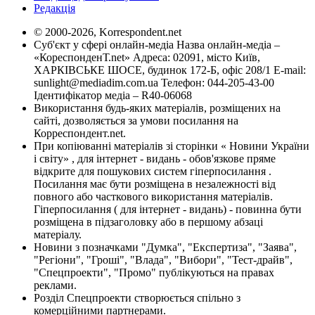
Редакція
© 2000-2026, Korrespondent.net
Суб'єкт у сфері онлайн-медіа Назва онлайн-медіа –
«КореспонденТ.net» Адреса: 02091, місто Київ,
ХАРКІВСЬКЕ ШОСЕ, будинок 172-Б, офіс 208/1 E-mail:
sunlight@mediadim.com.ua
Телефон: 044-205-43-00
Ідентифікатор медіа – R40-06068
Використання будь-яких матеріалів, розміщених на
сайті, дозволяється за умови посилання на
Корреспондент.net.
При копіюванні матеріалів зі сторінки « Новини України
і світу» , для інтернет - видань - обов'язкове пряме
відкрите для пошукових систем гіперпосилання .
Посилання має бути розміщена в незалежності від
повного або часткового використання матеріалів.
Гіперпосилання ( для інтернет - видань) - повинна бути
розміщена в підзаголовку або в першому абзаці
матеріалу.
Новини з позначками "Думка", "Експертиза", "Заява",
"Регіони", "Гроші", "Влада", "Вибори", "Тест-драйв",
"Спецпроекти", "Промо" публікуються на правах
реклами.
Розділ Спецпроекти створюється спільно з
комерційними партнерами.