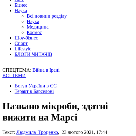
Бізнес
Наука
Всі новини розділу
Наука
Медицина
Космос
Шоу-бізнес
Спорт
Lifestyle
БЛОГИ ЧИТАЧІВ
СПЕЦТЕМА:
Війна в Ірані
ВСІ ТЕМИ
Вступ України в ЄС
Теракт в Барселоні
Названо мікроби, здатні
вижити на Марсі
Текст:
Людмила Троценко
, 23 лютого 2021, 17:44