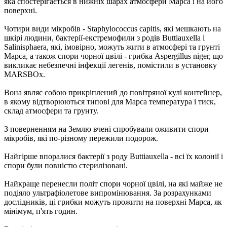
яка спостерігається в нижніх шарах атмосфери Марса і на його
поверхні.
Чотири види мікробів - Staphylococcus capitis, які мешкають на
шкірі людини, бактерії-екстремофили з родів Buttiauxella і
Salinisphaera, які, імовірно, можуть жити в атмосфері та грунті
Марса, а також спори чорної цвілі - грибка Aspergillus niger, що
викликає небезпечні інфекції легенів, помістили в установку
MARSBOx.
Вона являє собою прикріплений до повітряної кулі контейнер,
в якому відтворюються типові для Марса температура і тиск,
склад атмосфери та грунту.
З поверненням на Землю вчені спробували оживити спори
мікробів, які по-різному пережили подорож.
Найгірше впоралися бактерії з роду Buttiauxella - всі їх колонії і
спори були повністю стерилізовані.
Найкраще перенесли політ спори чорної цвілі, на які майже не
подіяло ультрафіолетове випромінювання. За розрахунками
дослідників, ці грибки можуть прожити на поверхні Марса, як
мінімум, п'ять годин.