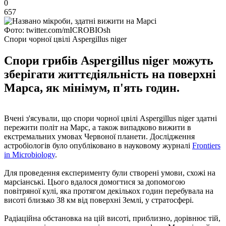
0
657
Фото: twitter.com/mICROBIOsh
Спори чорної цвілі Aspergillus niger
Спори грибів Aspergillus niger можуть
зберігати життєдіяльність на поверхні
Марса, як мінімум, п'ять годин.
Вчені з'ясували, що спори чорної цвілі Aspergillus niger здатні
пережити політ на Марс, а також випадково вижити в
екстремальних умовах Червоної планети. Дослідження
астробіологів було опубліковано в науковому журналі
Frontiers
in Microbiology
.
Для проведення експерименту були створені умови, схожі на
марсіанські. Цього вдалося домогтися за допомогою
повітряної кулі, яка протягом декількох годин перебувала на
висоті близько 38 км від поверхні Землі, у стратосфері.
Радіаційна обстановка на цій висоті, приблизно, дорівнює тій,