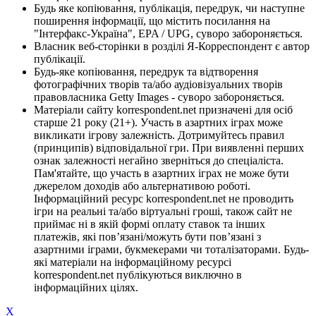
Будь яке копіювання, публікація, передрук, чи наступне
поширення інформації, що містить посилання на
"Інтерфакс-Україна", EPA / UPG, суворо забороняється.
Власник веб-сторінки в розділі Я-Корреспондент є автор
публікації.
Будь-яке копіювання, передрук та відтворення
фотографічних творів та/або аудіовізуальних творів
правовласника Getty Images - суворо забороняється.
Матеріали сайту korrespondent.net призначені для осіб
старше 21 року (21+). Участь в азартних іграх може
викликати ігрову залежність. Дотримуйтесь правил
(принципів) відповідальної гри. При виявленні перших
ознак залежності негайно зверніться до спеціаліста.
Пам'ятайте, що участь в азартних іграх не може бути
джерелом доходів або альтернативою роботі.
Інформаційний ресурс korrespondent.net не проводить
ігри на реальні та/або віртуальні гроші, також сайт не
приймає ні в якій формі оплату ставок та інших
платежів, які пов’язані/можуть бути пов’язані з
азартними іграми, букмекерами чи тоталізаторами. Будь-
які матеріали на інформаційному ресурсі
korrespondent.net публікуються виключно в
інформаційних цілях.
X