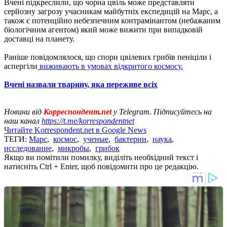
Вчені підкреслили, що чорна цвіль може представляти
серйозну загрозу учасникам майбутніх експедицій на Марс, а
також є потенційно небезпечним контрамінантом (небажаним
біологічним агентом) який може вижити при випадковій
доставці на планету.
Раніше повідомлялося, що спори цвілевих грибів пеніціли і
аспергіли
виживають в умовах відкритого космосу.
Вчені назвали тварину, яка переживе всіх
Новини від
Корреспондент.net
у Telegram. Підписуйтесь на
наш канал
https://t.me/korrespondentnet
Читайте Korrespondent.net в Google News
ТЕГИ:
Марс
,
космос
,
ученые
,
бактерии
,
наука
,
исследование
,
микробы
,
грибок
Якщо ви помітили помилку, виділіть необхідний текст і
натисніть Ctrl + Enter, щоб повідомити про це редакцію.