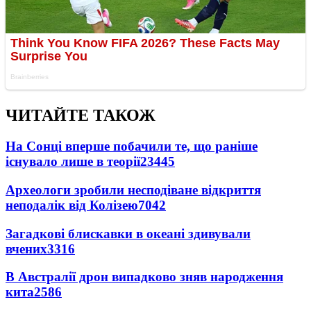
ЧИТАЙТЕ ТАКОЖ
На Сонці вперше побачили те, що раніше
існувало лише в теорії
23445
Археологи зробили несподіване відкриття
неподалік від Колізею
7042
Загадкові блискавки в океані здивували
вчених
3316
В Австралії дрон випадково зняв народження
кита
2586