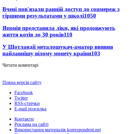
Вчені пов'язали ранній доступ до соцмереж з
гіршими результатами у школі
1050
Японія представила ліки, які продовжують
життя котів до 30 років
110
У Шотландії металошукач-аматор виявив
найдавнішу відому монету країни
103
Читати коментарі
Повна версія сайту
Facebook
Twitter
RSS-стрічки
E-mail розсилка
Контакти
Реклама на сайті
Використання матеріалів korrespondent.net