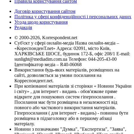
Правила користування сайтом
Договір користування сайтом
Політика у сфері конфіденційності і персональних даних
Угода щодо користування
Редакція
© 2000-2026, Korrespondent.net
Суб'єкт у сфері онлайн-медіа Назва онлайн-медіа –
«КореспонденТ.net» Адреса: 02091, місто Київ,
ХАРКІВСЬКЕ ШОСЕ, будинок 172-Б, офіс 208/1 E-mail:
sunlight@mediadim.com.ua
Телефон: 044-205-43-00
Ідентифікатор медіа – R40-06068
Використання будь-яких матеріалів, розміщених на
сайті, дозволяється за умови посилання на
Корреспондент.net.
При копіюванні матеріалів зі сторінки « Новини України
і світу» , для інтернет - видань - обов'язкове пряме
відкрите для пошукових систем гіперпосилання .
Посилання має бути розміщена в незалежності від
повного або часткового використання матеріалів.
Гіперпосилання ( для інтернет - видань) - повинна бути
розміщена в підзаголовку або в першому абзаці
матеріалу.
Новини з позначками "Думка", "Експертиза", "Заява",