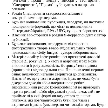
"Регіони", "Гроші", "Влада", "Вибори", "Тест-драйв",
"Спецпроекти", "Промо" публікуються на правах
реклами.
Розділ Спецпроекти створюється спільно з
комерційними партнерами.
Будь яке копіювання, публікація, передрук, чи наступне
поширення інформації, що містить посилання на
"Інтерфакс-Україна", EPA / UPG, суворо забороняється.
Власник веб-сторінки в розділі Я-Корреспондент є автор
публікації.
Будь-яке копіювання, передрук та відтворення
фотографічних творів та/або аудіовізуальних творів
правовласника Getty Images - суворо забороняється.
Матеріали сайту korrespondent.net призначені для осіб
старше 21 року (21+). Участь в азартних іграх може
викликати ігрову залежність. Дотримуйтесь правил
(принципів) відповідальної гри. При виявленні перших
ознак залежності негайно зверніться до спеціаліста.
Пам'ятайте, що участь в азартних іграх не може бути
джерелом доходів або альтернативою роботі.
Інформаційний ресурс korrespondent.net не проводить
ігри на реальні та/або віртуальні гроші, також сайт не
приймає ні в якій формі оплату ставок та інших
платежів, які пов’язані/можуть бути пов’язані з
азартними іграми, букмекерами чи тоталізаторами. Будь-