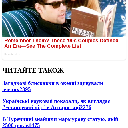
ЧИТАЙТЕ ТАКОЖ
Загадкові блискавки в океані здивували
вчених
2895
Українські науковці показали, як виглядає
"млинцевий лід" в Антарктиці
2276
В Туреччині знайшли мармурову статую, якій
2500 років
1475