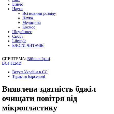
Бізнес
Наука
Всі новини розділу
Наука
Медицина
Космос
Шоу-бізнес
Спорт
Lifestyle
БЛОГИ ЧИТАЧІВ
СПЕЦТЕМА:
Війна в Ірані
ВСІ ТЕМИ
Вступ України в ЄС
Теракт в Барселоні
Виявлена здатність бджіл
очищати повітря від
мікропластику