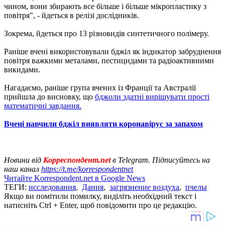
чином, вони збирають все більше і більше мікропластику з
повітря", - йдеться в релізі дослідників.
Зокрема, йдеться про 13 різновидів синтетичного полімеру.
Раніше вчені використовували бджіл як індикатор забруднення
повітря важкими металами, пестицидами та радіоактивними
викидами.
Нагадаємо, раніше група вчених із Франції та Австралії
прийшла до висновку, що
бджоли здатні вирішувати прості
математичні завдання.
Вчені навчили бджіл виявляти коронавірус за запахом
Новини від
Корреспондент.net
в Telegram. Підписуйтесь на
наш канал
https://t.me/korrespondentnet
Читайте Korrespondent.net в Google News
ТЕГИ:
исследования
,
Дания
,
загрязнение воздуха
,
пчелы
Якщо ви помітили помилку, виділіть необхідний текст і
натисніть Ctrl + Enter, щоб повідомити про це редакцію.